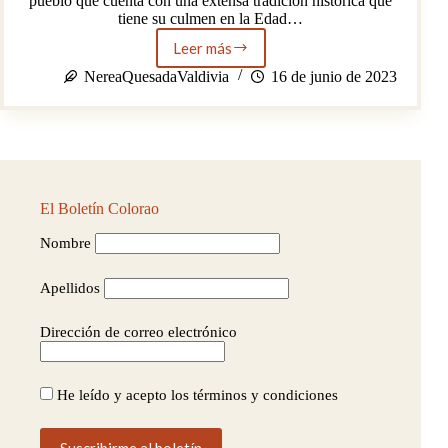
pueblo que cuenta con una extensa tradición histórica que
tiene su culmen en la Edad…
Leer más
La
joya
NereaQuesadaValdivia
16 de junio de 2023
medieval
onubense,
¿Qué
esconde
la
ciudad
de
El Boletín Colorao
Niebla?
Nombre
Apellidos
Dirección de correo electrónico
He leído y acepto los términos y condiciones