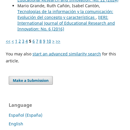
Mario Grande, Ruth Cañón, Isabel Cantón,
Tecnologías de la información y la comunicación:
Evolución del concepto y características
,
IJERI:
International Journal of Educational Research and
Innovation: No. 6 (2016)
<<
<
1
2
3
4
5
6
7
8
9
10
>
>>
You may also
start an advanced similarity search
for this
article.
Make a Submission
Language
Español (España)
English