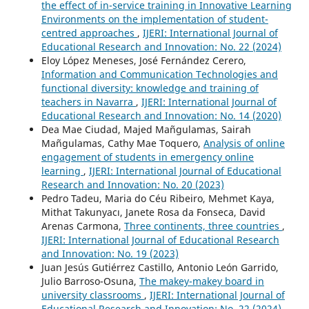
the effect of in-service training in Innovative Learning
Environments on the implementation of student-
centred approaches
,
IJERI: International Journal of
Educational Research and Innovation: No. 22 (2024)
Eloy López Meneses, José Fernández Cerero,
Information and Communication Technologies and
functional diversity: knowledge and training of
teachers in Navarra
,
IJERI: International Journal of
Educational Research and Innovation: No. 14 (2020)
Dea Mae Ciudad, Majed Mañgulamas, Sairah
Mañgulamas, Cathy Mae Toquero,
Analysis of online
engagement of students in emergency online
learning
,
IJERI: International Journal of Educational
Research and Innovation: No. 20 (2023)
Pedro Tadeu, Maria do Céu Ribeiro, Mehmet Kaya,
Mithat Takunyacı, Janete Rosa da Fonseca, David
Arenas Carmona,
Three continents, three countries
,
IJERI: International Journal of Educational Research
and Innovation: No. 19 (2023)
Juan Jesús Gutiérrez Castillo, Antonio León Garrido,
Julio Barroso-Osuna,
The makey-makey board in
university classrooms
,
IJERI: International Journal of
Educational Research and Innovation: No. 22 (2024)