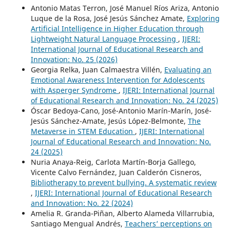
Antonio Matas Terron, José Manuel Ríos Ariza, Antonio
Luque de la Rosa, José Jesús Sánchez Amate,
Exploring
Artificial Intelligence in Higher Education through
Lightweight Natural Language Processing
,
IJERI:
International Journal of Educational Research and
Innovation: No. 25 (2026)
Georgia Relka, Juan Calmaestra Villén,
Evaluating an
Emotional Awareness Intervention for Adolescents
with Asperger Syndrome
,
IJERI: International Journal
of Educational Research and Innovation: No. 24 (2025)
Óscar Bedoya-Cano, José-Antonio Marín-Marín, José-
Jesús Sánchez-Amate, Jesús López-Belmonte,
The
Metaverse in STEM Education
,
IJERI: International
Journal of Educational Research and Innovation: No.
24 (2025)
Nuria Anaya-Reig, Carlota Martín-Borja Gallego,
Vicente Calvo Fernández, Juan Calderón Cisneros,
Bibliotherapy to prevent bullying. A systematic review
,
IJERI: International Journal of Educational Research
and Innovation: No. 22 (2024)
Amelia R. Granda-Piñan, Alberto Alameda Villarrubia,
Santiago Mengual Andrés,
Teachers’ perceptions on