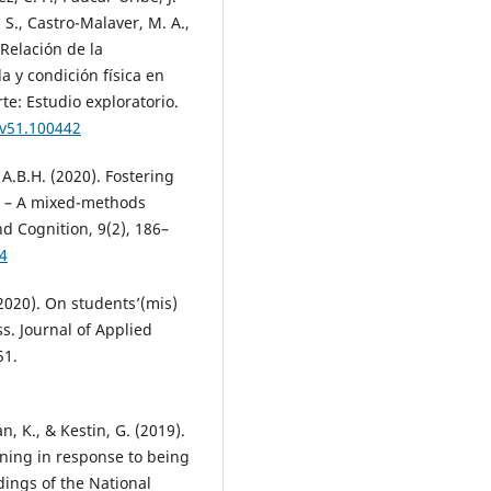
 S., Castro-Malaver, M. A.,
 Relación de la
a y condición física en
e: Estudio exploratorio.
.v51.100442
 A.B.H. (2020). Fostering
on – A mixed-methods
d Cognition, 9(2), 186–
04
(2020). On students’(mis)
s. Journal of Applied
51.
an, K., & Kestin, G. (2019).
rning in response to being
ings of the National