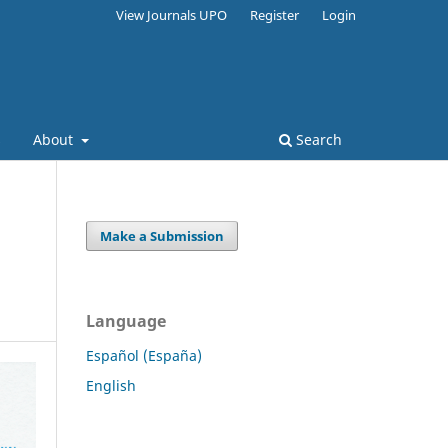
View Journals UPO
Register
Login
s
About
Search
Make a Submission
Language
Español (España)
English