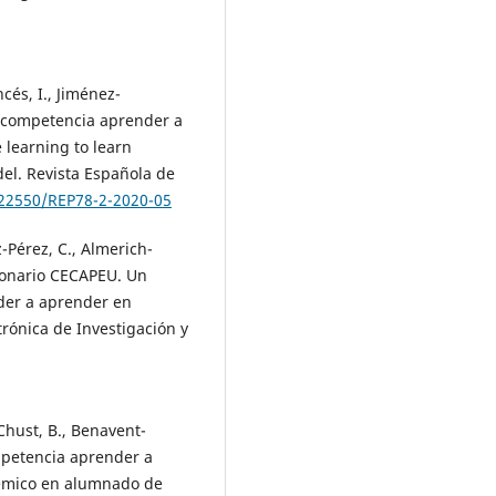
ncés, I., Jiménez-
a competencia aprender a
 learning to learn
el. Revista Española de
.22550/REP78-2-2020-05
-Pérez, C., Almerich-
stionario CECAPEU. Un
der a aprender en
trónica de Investigación y
Chust, B., Benavent-
ompetencia aprender a
démico en alumnado de