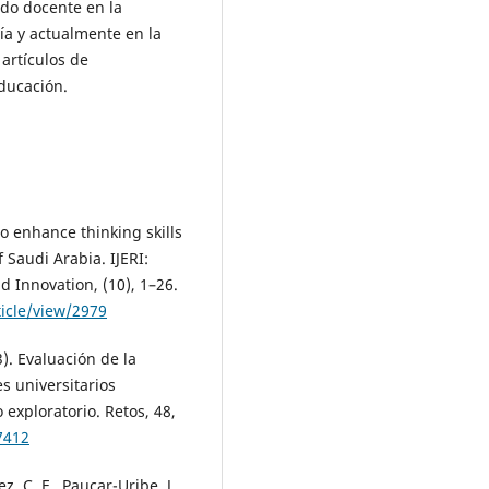
ido docente en la
ía y actualmente en la
artículos de
Educación.
to enhance thinking skills
 Saudi Arabia. IJERI:
d Innovation, (10), 1–26.
ticle/view/2979
3). Evaluación de la
 universitarios
exploratorio. Retos, 48,
7412
z, C. F., Paucar-Uribe, J.