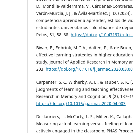
D., Montilla-Valderrama, V., Cárdenas-Contreras,
Varón-Murcia, J. J., & Ávila-Martínez, J. D. (2024).
competencia aprender a aprender, estilos de vid
estudiantes universitarios colombianos de deport
Retos, 51, 58–68.
https://doi.org/10.47197/retos
Biwer, F., Egbrink, M.G.A., Aalten, P., & de Bruin,
effective learning strategies in higher educati
study. Journal of Applied Research in Memory an
203.
https://doi.org/10.1016/j.jarmac.2020.03.0
Carpenter, S.K., Witherby, A. E., & Tauber, S. K. 
judgments of learning and teaching effectivenes
Research in Memory and Cognition, 9 (2), 137–1
https://doi.org/10.1016/j.jarmac.2020.04.003
Deslauriers, L., McCarty, L. S., Miller, K., Callagh
Measuring actual learning versus feeling of lea
actively engaged in the classroom. PNAS Proceed