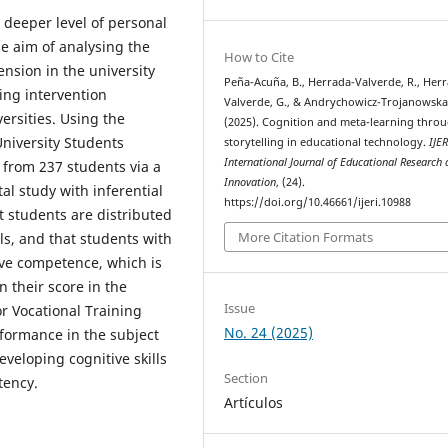
 deeper level of personal
he aim of analysing the
How to Cite
nsion in the university
Peña-Acuña, B., Herrada-Valverde, R., Her
ling intervention
Valverde, G., & Andrychowicz-Trojanowska,
ersities. Using the
(2025). Cognition and meta-learning thro
niversity Students
storytelling in educational technology.
IJER
International Journal of Educational Research
 from 237 students via a
Innovation
, (24).
l study with inferential
https://doi.org/10.46661/ijeri.10988
t students are distributed
More Citation Formats
, and that students with
ve competence, which is
their score in the
Issue
or Vocational Training
No. 24 (2025)
rformance in the subject
eveloping cognitive skills
Section
tency.
Artículos