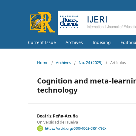
Current Issue
Archives
Indexing
Editori
Home
/
Archives
/
No. 24 (2025)
/
Artículos
Cognition and meta-learnin
technology
Beatriz Peña-Acuña
Universidad de Huelva
https://orcid.org/0000-0002-0951-795X