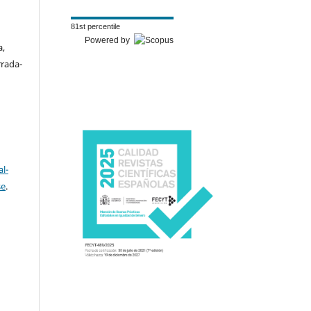
81st percentile
Powered by
a,
rrada-
l-
se
.