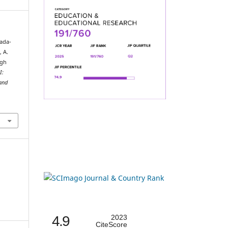
rada-
 A.
ugh
I:
 and
4.9
2023
CiteScore