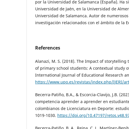
por la Universidad de Salamanca (España). Ha s
Universidad de Jaén, en la Universidad de Almer
Universidad de Salamanca. Autor de numerosos 
investigación relacionados con el ámbito de la 
References
Alanazi, M. S. (2018). The Impact of storytelling 
of primary school students:‎ A contextual study of
International Journal of Educational Research an
https://www.upo.es/revistas/index.php/IJERI/ar
Becerra-Patiño, B.A., & Escorcia-Clavijo, J.B. (202
competencia aprender a aprender en estudiantes
colombianos de Licenciatura en Deporte: estudio 
1019-1030.
https://doi.org/10.47197/retos.v48.9
Becerra-Patiño, B. A., Reina, C. J., Martínez-Beníte