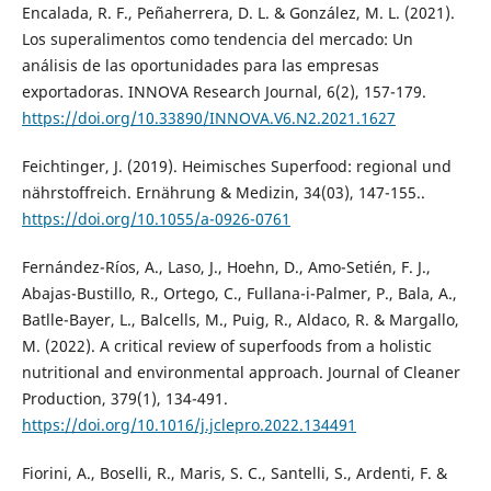
Encalada, R. F., Peñaherrera, D. L. & González, M. L. (2021).
Los superalimentos como tendencia del mercado: Un
análisis de las oportunidades para las empresas
exportadoras. INNOVA Research Journal, 6(2), 157-179.
https://doi.org/10.33890/INNOVA.V6.N2.2021.1627
Feichtinger, J. (2019). Heimisches Superfood: regional und
nährstoffreich. Ernährung & Medizin, 34(03), 147-155..
https://doi.org/10.1055/a-0926-0761
Fernández-Ríos, A., Laso, J., Hoehn, D., Amo-Setién, F. J.,
Abajas-Bustillo, R., Ortego, C., Fullana-i-Palmer, P., Bala, A.,
Batlle-Bayer, L., Balcells, M., Puig, R., Aldaco, R. & Margallo,
M. (2022). A critical review of superfoods from a holistic
nutritional and environmental approach. Journal of Cleaner
Production, 379(1), 134-491.
https://doi.org/10.1016/j.jclepro.2022.134491
Fiorini, A., Boselli, R., Maris, S. C., Santelli, S., Ardenti, F. &