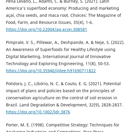
Peña Lévano, L., Adams, C. & Burney, S. (2021). Latin
America's superfood economy: Producing and marketing
açaí, chia seeds, and maca root. Choices: The Magazine of
Food, Farm, and Resource Issues, 35(4), 1-6.
https://doi.org/10.22004/ag.econ.308581
Pimprale, V. S., Pillewar, A., Deshpande, A. & Neje, S. (2022).
An Awareness of Superfoods for Healthy Lifestyle using
Digital Marketing. International Journal of Innovative
Technology and Exploring Engineering, 11(8), 50-53.
https://doi.org/10.35940/ijitee.h91690711822
Polidoro, J. C., Libório, N. C. & Couto, E. G. (2021). Potential
impact of plans and policies based on the principles of
conservation agriculture on the control of soil erosion in
Brazil. Land Degradation & Development, 32(9), 2828-2837.
https://doi.org/10.1002/ldr.3876
Porter, M. E. (1998). Competitive Strategy: Techniques for
Analyzing Industries and Competitors. Free Press.