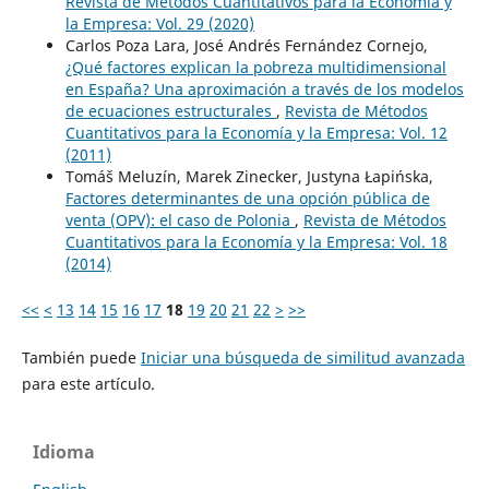
Revista de Métodos Cuantitativos para la Economía y
la Empresa: Vol. 29 (2020)
Carlos Poza Lara, José Andrés Fernández Cornejo,
¿Qué factores explican la pobreza multidimensional
en España? Una aproximación a través de los modelos
de ecuaciones estructurales
,
Revista de Métodos
Cuantitativos para la Economía y la Empresa: Vol. 12
(2011)
Tomáš Meluzín, Marek Zinecker, Justyna Łapińska,
Factores determinantes de una opción pública de
venta (OPV): el caso de Polonia
,
Revista de Métodos
Cuantitativos para la Economía y la Empresa: Vol. 18
(2014)
<<
<
13
14
15
16
17
18
19
20
21
22
>
>>
También puede
Iniciar una búsqueda de similitud avanzada
para este artículo.
Idioma