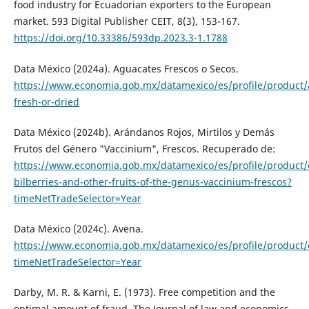
food industry for Ecuadorian exporters to the European
market. 593 Digital Publisher CEIT, 8(3), 153-167.
https://doi.org/10.33386/593dp.2023.3-1.1788
Data México (2024a). Aguacates Frescos o Secos.
https://www.economia.gob.mx/datamexico/es/profile/product/
fresh-or-dried
Data México (2024b). Arándanos Rojos, Mirtilos y Demás
Frutos del Género "Vaccinium", Frescos. Recuperado de:
https://www.economia.gob.mx/datamexico/es/profile/product/
bilberries-and-other-fruits-of-the-genus-vaccinium-frescos?
timeNetTradeSelector=Year
Data México (2024c). Avena.
https://www.economia.gob.mx/datamexico/es/profile/product/
timeNetTradeSelector=Year
Darby, M. R. & Karni, E. (1973). Free competition and the
optimal amount of fraud. The Journal of law and economics,