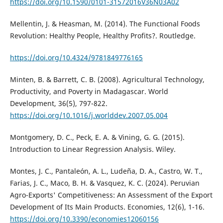
https://doi.org/10.1590/0101-31572016V36N03A02
Mellentin, J. & Heasman, M. (2014). The Functional Foods
Revolution: Healthy People, Healthy Profits?. Routledge.
https://doi.org/10.4324/9781849776165
Minten, B. & Barrett, C. B. (2008). Agricultural Technology,
Productivity, and Poverty in Madagascar. World
Development, 36(5), 797-822.
https://doi.org/10.1016/j.worlddev.2007.05.004
Montgomery, D. C., Peck, E. A. & Vining, G. G. (2015).
Introduction to Linear Regression Analysis. Wiley.
Montes, J. C., Pantaleón, A. L., Ludeña, D. A., Castro, W. T.,
Farias, J. C., Maco, B. H. & Vasquez, K. C. (2024). Peruvian
Agro-Exports' Competitiveness: An Assessment of the Export
Development of Its Main Products. Economies, 12(6), 1-16.
https://doi.org/10.3390/economies12060156