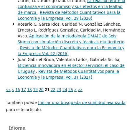
Curiel, Luiz Rodrigo Moura Cunha,
La relación entre la
confianza y el compromiso y sus efectos en la lealtad
de marca
,
Revista de Métodos Cuantitativos para la
Economía y la Empresa: Vol. 29 (2020)
Rosario C. Garza Ríos, Caridad N. González Sánchez,
Ernesto L. Rodríguez González, Caridad M. Hernández
Asco,
Aplicación de la metodología DMAIC de Seis
Sigma con simulación discreta y técnicas multicriterio
,
Revista de Métodos Cuantitativos para la Economía y
la Empresa: Vol. 22 (2016)
Juan Gabriel Brida, Valentina Ladós, Gabriela Sicilia,
Eficiencia innovadora en el sector servicios: el caso de
Uruguay
,
Revista de Métodos Cuantitativos para la
Economía y la Empresa: Vol. 31 (2021)
<<
<
16
17
18
19
20
21
22
23
24
25
>
>>
También puede
Iniciar una búsqueda de similitud avanzada
para este artículo.
Idioma