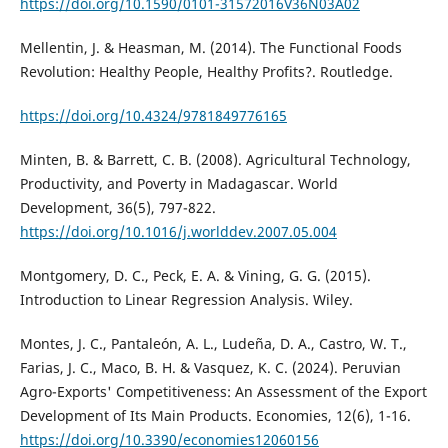
https://doi.org/10.1590/0101-31572016V36N03A02
Mellentin, J. & Heasman, M. (2014). The Functional Foods
Revolution: Healthy People, Healthy Profits?. Routledge.
https://doi.org/10.4324/9781849776165
Minten, B. & Barrett, C. B. (2008). Agricultural Technology,
Productivity, and Poverty in Madagascar. World
Development, 36(5), 797-822.
https://doi.org/10.1016/j.worlddev.2007.05.004
Montgomery, D. C., Peck, E. A. & Vining, G. G. (2015).
Introduction to Linear Regression Analysis. Wiley.
Montes, J. C., Pantaleón, A. L., Ludeña, D. A., Castro, W. T.,
Farias, J. C., Maco, B. H. & Vasquez, K. C. (2024). Peruvian
Agro-Exports' Competitiveness: An Assessment of the Export
Development of Its Main Products. Economies, 12(6), 1-16.
https://doi.org/10.3390/economies12060156