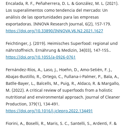
Encalada, R. F., Peñaherrera, D. L. & González, M. L. (2021).
Los superalimentos como tendencia del mercado: Un
análisis de las oportunidades para las empresas
exportadoras. INNOVA Research Journal, 6(2), 157-179.
https://doi.org/10.33890/INNOVA.V6.N2.2021.1627
Feichtinger, J. (2019). Heimisches Superfood: regional und
nährstoffreich. Ernährung & Medizin, 34(03), 147-155..
https://doi.org/10.1055/a-0926-0761
Fernández-Ríos, A., Laso, J., Hoehn, D., Amo-Setién, F. J.,
Abajas-Bustillo, R., Ortego, C., Fullana-i-Palmer, P., Bala, A.,
Batlle-Bayer, L., Balcells, M., Puig, R., Aldaco, R. & Margallo,
M. (2022). A critical review of superfoods from a holistic
nutritional and environmental approach. Journal of Cleaner
Production, 379(1), 134-491.
https://doi.org/10.1016/j.jclepro.2022.134491
Fiorini, A., Boselli, R., Maris, S. C., Santelli, S., Ardenti, F. &