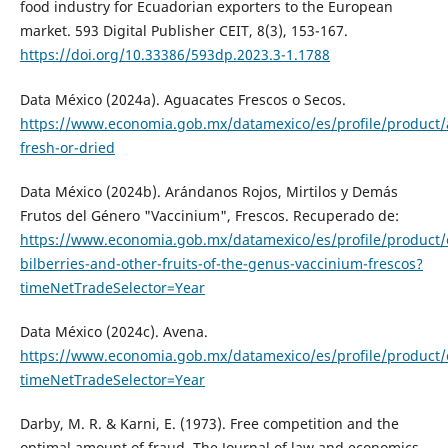
food industry for Ecuadorian exporters to the European
market. 593 Digital Publisher CEIT, 8(3), 153-167.
https://doi.org/10.33386/593dp.2023.3-1.1788
Data México (2024a). Aguacates Frescos o Secos.
https://www.economia.gob.mx/datamexico/es/profile/product/
fresh-or-dried
Data México (2024b). Arándanos Rojos, Mirtilos y Demás
Frutos del Género "Vaccinium", Frescos. Recuperado de:
https://www.economia.gob.mx/datamexico/es/profile/product/
bilberries-and-other-fruits-of-the-genus-vaccinium-frescos?
timeNetTradeSelector=Year
Data México (2024c). Avena.
https://www.economia.gob.mx/datamexico/es/profile/product/
timeNetTradeSelector=Year
Darby, M. R. & Karni, E. (1973). Free competition and the
optimal amount of fraud. The Journal of law and economics,