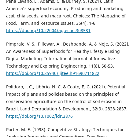
Peña Lévano, L., Adams, C. & Burney, S. (2021). Latin
America's superfood economy: Producing and marketing
açaí, chia seeds, and maca root. Choices: The Magazine of
Food, Farm, and Resource Issues, 35(4), 1-6.
https://doi.org/10.22004/ag.econ.308581
Pimprale, V. S., Pillewar, A., Deshpande, A. & Neje, S. (2022).
An Awareness of Superfoods for Healthy Lifestyle using
Digital Marketing. International Journal of Innovative
Technology and Exploring Engineering, 11(8), 50-53.
https://doi.org/10.35940/ijitee.h91690711822
Polidoro, J. C., Libório, N. C. & Couto, E. G. (2021). Potential
impact of plans and policies based on the principles of
conservation agriculture on the control of soil erosion in
Brazil. Land Degradation & Development, 32(9), 2828-2837.
https://doi.org/10.1002/ldr.3876
Porter, M. E. (1998). Competitive Strategy: Techniques for
Analyzing Industries and Competitors. Free Press.