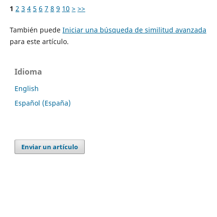
1
2
3
4
5
6
7
8
9
10
>
>>
También puede
Iniciar una búsqueda de similitud avanzada
para este artículo.
Idioma
English
Español (España)
Enviar un artículo