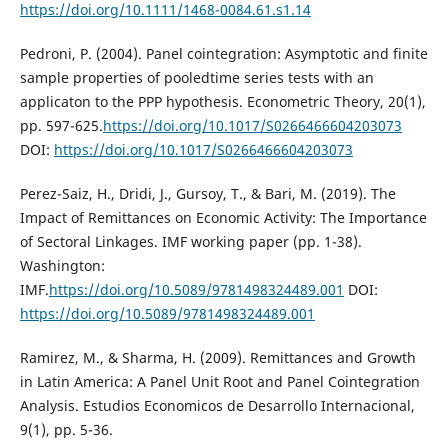
https://doi.org/10.1111/1468-0084.61.s1.14
Pedroni, P. (2004). Panel cointegration: Asymptotic and finite
sample properties of pooledtime series tests with an
applicaton to the PPP hypothesis. Econometric Theory, 20(1),
pp. 597-625.
https://doi.org/10.1017/S0266466604203073
DOI:
https://doi.org/10.1017/S0266466604203073
Perez-Saiz, H., Dridi, J., Gursoy, T., & Bari, M. (2019). The
Impact of Remittances on Economic Activity: The Importance
of Sectoral Linkages. IMF working paper (pp. 1-38).
Washington:
IMF.
https://doi.org/10.5089/9781498324489.001
DOI:
https://doi.org/10.5089/9781498324489.001
Ramirez, M., & Sharma, H. (2009). Remittances and Growth
in Latin America: A Panel Unit Root and Panel Cointegration
Analysis. Estudios Economicos de Desarrollo Internacional,
9(1), pp. 5-36.