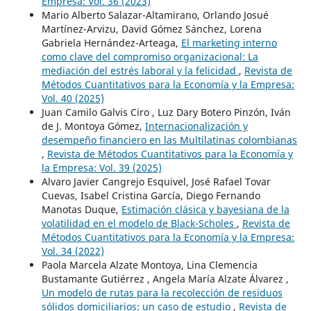
Empresa: Vol. 36 (2023)
Mario Alberto Salazar-Altamirano, Orlando Josué
Martínez-Arvizu, David Gómez Sánchez, Lorena
Gabriela Hernández-Arteaga,
El marketing interno
como clave del compromiso organizacional: La
mediación del estrés laboral y la felicidad
,
Revista de
Métodos Cuantitativos para la Economía y la Empresa:
Vol. 40 (2025)
Juan Camilo Galvis Ciro , Luz Dary Botero Pinzón, Iván
de J. Montoya Gómez,
Internacionalización y
desempeño financiero en las Multilatinas colombianas
,
Revista de Métodos Cuantitativos para la Economía y
la Empresa: Vol. 39 (2025)
Alvaro Javier Cangrejo Esquivel, José Rafael Tovar
Cuevas, Isabel Cristina García, Diego Fernando
Manotas Duque,
Estimación clásica y bayesiana de la
volatilidad en el modelo de Black-Scholes
,
Revista de
Métodos Cuantitativos para la Economía y la Empresa:
Vol. 34 (2022)
Paola Marcela Alzate Montoya, Lina Clemencia
Bustamante Gutiérrez , Angela María Alzate Álvarez ,
Un modelo de rutas para la recolección de residuos
sólidos domiciliarios: un caso de estudio
,
Revista de