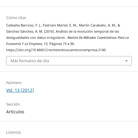
Cómo citar
Callealta Barroso, F. J., Fedriani Martel, E. M., Martín Caraballo, A. M., &
Sánchez-Sánchez, A. M. (2016). Análisis de la evolución temporal de las
desigualdades con datos irregulares .
Revista De Métodos Cuantitativos Para La
Economía Y La Empresa
,
13
, Páginas 73 a 96.
https://doi.org/10.46661/revmetodoscuanteconempresa.2140
Más formatos de cita
Número
Vol. 13 (2012)
Sección
Artículos
Licencia