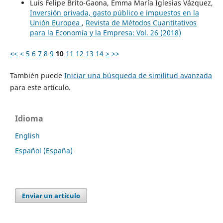
Luis Felipe Brito-Gaona, Emma María Iglesias Vázquez,
Inversión privada, gasto público e impuestos en la
Unión Europea
,
Revista de Métodos Cuantitativos
para la Economía y la Empresa: Vol. 26 (2018)
<<
<
5
6
7
8
9
10
11
12
13
14
>
>>
También puede
Iniciar una búsqueda de similitud avanzada
para este artículo.
Idioma
English
Español (España)
Enviar un artículo