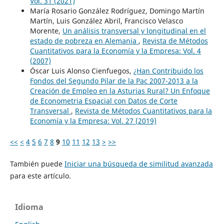
Vol. 31 (2021)
María Rosario González Rodríguez, Domingo Martín
Martín, Luis González Abril, Francisco Velasco
Morente,
Un análisis transversal y longitudinal en el
estado de pobreza en Alemania
,
Revista de Métodos
Cuantitativos para la Economía y la Empresa: Vol. 4
(2007)
Óscar Luis Alonso Cienfuegos,
¿Han Contribuido los
Fondos del Segundo Pilar de la Pac 2007-2013 a la
Creación de Empleo en la Asturias Rural? Un Enfoque
de Econometria Espacial con Datos de Corte
Transversal
,
Revista de Métodos Cuantitativos para la
Economía y la Empresa: Vol. 27 (2019)
<<
<
4
5
6
7
8
9
10
11
12
13
>
>>
También puede
Iniciar una búsqueda de similitud avanzada
para este artículo.
Idioma