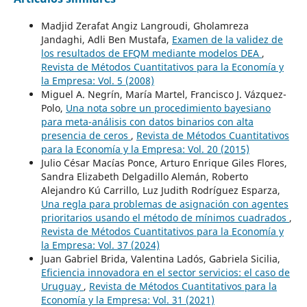
Madjid Zerafat Angiz Langroudi, Gholamreza
Jandaghi, Adli Ben Mustafa,
Examen de la validez de
los resultados de EFQM mediante modelos DEA
,
Revista de Métodos Cuantitativos para la Economía y
la Empresa: Vol. 5 (2008)
Miguel A. Negrín, María Martel, Francisco J. Vázquez-
Polo,
Una nota sobre un procedimiento bayesiano
para meta-análisis con datos binarios con alta
presencia de ceros
,
Revista de Métodos Cuantitativos
para la Economía y la Empresa: Vol. 20 (2015)
Julio César Macías Ponce, Arturo Enrique Giles Flores,
Sandra Elizabeth Delgadillo Alemán, Roberto
Alejandro Kú Carrillo, Luz Judith Rodríguez Esparza,
Una regla para problemas de asignación con agentes
prioritarios usando el método de mínimos cuadrados
,
Revista de Métodos Cuantitativos para la Economía y
la Empresa: Vol. 37 (2024)
Juan Gabriel Brida, Valentina Ladós, Gabriela Sicilia,
Eficiencia innovadora en el sector servicios: el caso de
Uruguay
,
Revista de Métodos Cuantitativos para la
Economía y la Empresa: Vol. 31 (2021)