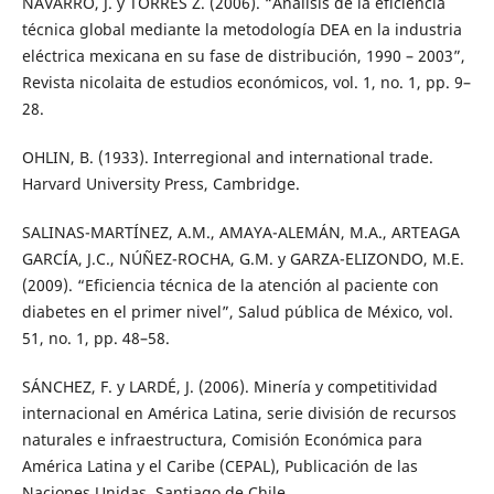
NAVARRO, J. y TORRES Z. (2006). “Análisis de la eficiencia
técnica global mediante la metodología DEA en la industria
eléctrica mexicana en su fase de distribución, 1990 – 2003”,
Revista nicolaita de estudios económicos, vol. 1, no. 1, pp. 9–
28.
OHLIN, B. (1933). Interregional and international trade.
Harvard University Press, Cambridge.
SALINAS-MARTÍNEZ, A.M., AMAYA-ALEMÁN, M.A., ARTEAGA
GARCÍA, J.C., NÚÑEZ-ROCHA, G.M. y GARZA-ELIZONDO, M.E.
(2009). “Eficiencia técnica de la atención al paciente con
diabetes en el primer nivel”, Salud pública de México, vol.
51, no. 1, pp. 48–58.
SÁNCHEZ, F. y LARDÉ, J. (2006). Minería y competitividad
internacional en América Latina, serie división de recursos
naturales e infraestructura, Comisión Económica para
América Latina y el Caribe (CEPAL), Publicación de las
Naciones Unidas, Santiago de Chile.