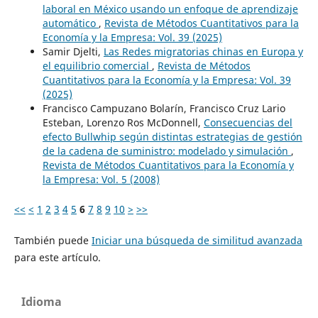
laboral en México usando un enfoque de aprendizaje
automático
,
Revista de Métodos Cuantitativos para la
Economía y la Empresa: Vol. 39 (2025)
Samir Djelti,
Las Redes migratorias chinas en Europa y
el equilibrio comercial
,
Revista de Métodos
Cuantitativos para la Economía y la Empresa: Vol. 39
(2025)
Francisco Campuzano Bolarín, Francisco Cruz Lario
Esteban, Lorenzo Ros McDonnell,
Consecuencias del
efecto Bullwhip según distintas estrategias de gestión
de la cadena de suministro: modelado y simulación
,
Revista de Métodos Cuantitativos para la Economía y
la Empresa: Vol. 5 (2008)
<<
<
1
2
3
4
5
6
7
8
9
10
>
>>
También puede
Iniciar una búsqueda de similitud avanzada
para este artículo.
Idioma