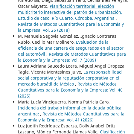
Alfredo Gil, Diego Sebastián Tello, Cecilia Inés Pereyra,
Óscar Giayetto,
Planificación territorial: elección
multicriterio interactiva del patrón de urbanización.
Estudio de caso: Río Cuarto, Córdoba, Argentina
,
Revista de Métodos Cuantitativos para la Economía y
la Empresa: Vol. 26 (2018)
M. Manuela Segovia González, Ignacio Contreras
Rubio, Cecilio Mar Molinero,
Evaluación de la
eficiencia de una cartera de asegurados en el sector
del automóvil
,
Revista de Métodos Cuantitativos para
la Economía y la Empresa: Vol. 7 (2009)
Laura Adriana Saucedo Loera, Miguel Ángel Oropeza
Tagle, Vicente Montesinos Julve,
La responsabilidad
social corporativa y la reputación corporativa en el
mercado bursátil de México
,
Revista de Métodos
Cuantitativos para la Economía y la Empresa: Vol. 40
(2025)
María Lucía Vinciguerra, Norma Patricia Caro,
Incidencia del trabajo informal en la deuda pública
argentina:
,
Revista de Métodos Cuantitativos para la
Economía y la Empresa: Vol. 41 (2026)
Luz Judith Rodríguez Esparza, Dolly Anabel Ortiz
Lazcano, Mónica Fernanda Llamas Valle,
Clasificación