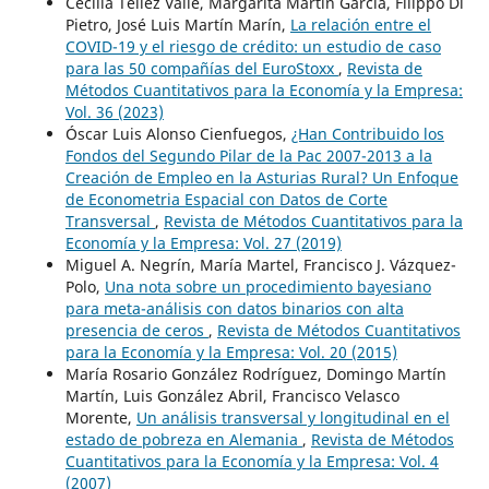
Cecilia Téllez Valle, Margarita Martín García, Filippo Di
Pietro, José Luis Martín Marín,
La relación entre el
COVID-19 y el riesgo de crédito: un estudio de caso
para las 50 compañías del EuroStoxx
,
Revista de
Métodos Cuantitativos para la Economía y la Empresa:
Vol. 36 (2023)
Óscar Luis Alonso Cienfuegos,
¿Han Contribuido los
Fondos del Segundo Pilar de la Pac 2007-2013 a la
Creación de Empleo en la Asturias Rural? Un Enfoque
de Econometria Espacial con Datos de Corte
Transversal
,
Revista de Métodos Cuantitativos para la
Economía y la Empresa: Vol. 27 (2019)
Miguel A. Negrín, María Martel, Francisco J. Vázquez-
Polo,
Una nota sobre un procedimiento bayesiano
para meta-análisis con datos binarios con alta
presencia de ceros
,
Revista de Métodos Cuantitativos
para la Economía y la Empresa: Vol. 20 (2015)
María Rosario González Rodríguez, Domingo Martín
Martín, Luis González Abril, Francisco Velasco
Morente,
Un análisis transversal y longitudinal en el
estado de pobreza en Alemania
,
Revista de Métodos
Cuantitativos para la Economía y la Empresa: Vol. 4
(2007)