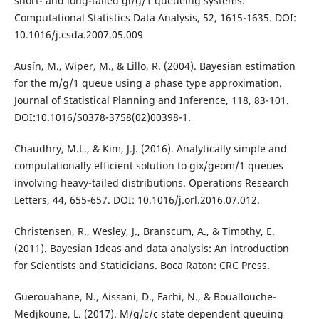
short- and long-tailed gi/g/1 queueing systems.
Computational Statistics Data Analysis, 52, 1615-1635. DOI:
10.1016/j.csda.2007.05.009
Ausín, M., Wiper, M., & Lillo, R. (2004). Bayesian estimation
for the m/g/1 queue using a phase type approximation.
Journal of Statistical Planning and Inference, 118, 83-101.
DOI:10.1016/S0378-3758(02)00398-1.
Chaudhry, M.L., & Kim, J.J. (2016). Analytically simple and
computationally efficient solution to gix/geom/1 queues
involving heavy-tailed distributions. Operations Research
Letters, 44, 655-657. DOI: 10.1016/j.orl.2016.07.012.
Christensen, R., Wesley, J., Branscum, A., & Timothy, E.
(2011). Bayesian Ideas and data analysis: An introduction
for Scientists and Staticicians. Boca Raton: CRC Press.
Guerouahane, N., Aissani, D., Farhi, N., & Bouallouche-
Medjkoune, L. (2017). M/g/c/c state dependent queuing