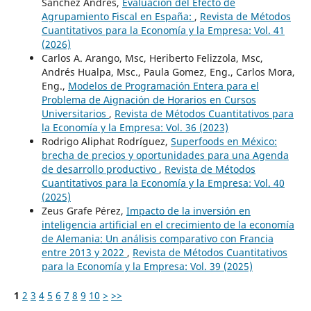
Sánchez Andrés,
Evaluación del Efecto de
Agrupamiento Fiscal en España:
,
Revista de Métodos
Cuantitativos para la Economía y la Empresa: Vol. 41
(2026)
Carlos A. Arango, Msc, Heriberto Felizzola, Msc,
Andrés Hualpa, Msc., Paula Gomez, Eng., Carlos Mora,
Eng.,
Modelos de Programación Entera para el
Problema de Aignación de Horarios en Cursos
Universitarios
,
Revista de Métodos Cuantitativos para
la Economía y la Empresa: Vol. 36 (2023)
Rodrigo Aliphat Rodríguez,
Superfoods en México:
brecha de precios y oportunidades para una Agenda
de desarrollo productivo
,
Revista de Métodos
Cuantitativos para la Economía y la Empresa: Vol. 40
(2025)
Zeus Grafe Pérez,
Impacto de la inversión en
inteligencia artificial en el crecimiento de la economía
de Alemania: Un análisis comparativo con Francia
entre 2013 y 2022
,
Revista de Métodos Cuantitativos
para la Economía y la Empresa: Vol. 39 (2025)
1
2
3
4
5
6
7
8
9
10
>
>>