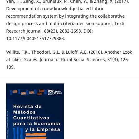
Yan, H., Zeng, X., Bruniaux, P., Chen, Y., & Zhang, X. (2017).
Development of a new knowledge-based fabric
recommendation system by integrating the collaborative
design process and multi-criteria decision support. Textil
Research Journal, 88(23), 2682-2698. DOI:
10.1177/0040517517729383.
Willits, F.K., Theodori, G.L. & Luloff, A.E. (2016). Another Look
at Likert Scales. Journal of Rural Social Sciences, 31(3), 126-
139.