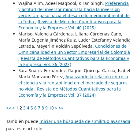
Wajiha Alim, Adeel Maqbool, Kiran Singh,
Preferencia
y actitud del inversor minorista hacia la inversión
verde: Un paso hacia el desarrollo medioambiental de
la India
,
Revista de Métodos Cuantitativos para la
Economía y la Empresa: Vol. 40 (2025)
Marisol Valencia Cárdenas, Liliana Cárdenas Cano,
María Eugenia Jiménez Ruiz, Luder Estefanny Velandia
Estrada, Mayerlin Roldán Sepúlveda,
Condiciones de
Omnicanalidad en un Sector Empresarial de Colombia
,
Revista de Métodos Cuantitativos para la Economía y
la Empresa: Vol. 36 (2023)
Sara Suárez Fernández, Raquel Quiroga-Garcia, Isabel
María Manzano Pérez,
Analizando la relación entre la
eficiencia y la rentabilidad en el mercado de seguros
no vida
,
Revista de Métodos Cuantitativos para la
Economía y la Empresa: Vol. 37 (2024)
<<
<
1
2
3
4
5
6
7
8
9
10
>
>>
También puede
Iniciar una búsqueda de similitud avanzada
para este artículo.