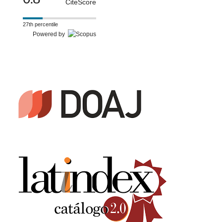
CiteScore
27th percentile
Powered by