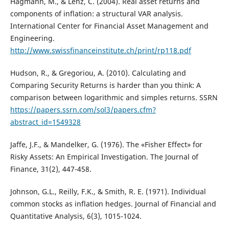
Hagmann, M., & Lenz, C. (2004). Real asset returns and
components of inflation: a structural VAR analysis.
International Center for Financial Asset Management and
Engineering.
http://www.swissfinanceinstitute.ch/print/rp118.pdf
Hudson, R., & Gregoriou, A. (2010). Calculating and
Comparing Security Returns is harder than you think: A
comparison between logarithmic and simples returns. SSRN
https://papers.ssrn.com/sol3/papers.cfm?
abstract_id=1549328
Jaffe, J.F., & Mandelker, G. (1976). The «Fisher Effect» for
Risky Assets: An Empirical Investigation. The Journal of
Finance, 31(2), 447-458.
Johnson, G.L., Reilly, F.K., & Smith, R. E. (1971). Individual
common stocks as inflation hedges. Journal of Financial and
Quantitative Analysis, 6(3), 1015-1024.