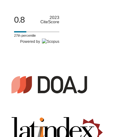
0.8
2023
CiteScore
27th percentile
Powered by