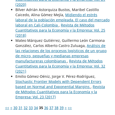
(2020)
Bilver Adrián Astorquiza Bustos, Maribel Castillo
Caicedo, Alina Gómez Mejía,
Midiendo el estrés
laboral de la población empleada. El caso del mercado
laboral en Cali-Colombia
,
Revista de Métodos
Cuantitativos para la Economía y la Empresa: Vol. 25
(2018)
Mateo Márquez Gutiérrez, Guillermo León Carmona
González, Carlos Alberto Castro Zuluaga,
Análisis de
las relaciones de los procesos logísticos de un grupo
de micro, pequeñas y medianas empresas
manufactureras colombianas
,
Revista de Métodos
Cuantitativos para la Economía y la Empresa: Vol. 32
(2021)
Emilio Gómez-Déniz, Jorge V. Pérez-Rodríguez,
Stochastic Frontier Models with Dependent Errors
based on Normal and Exponential Margins
,
Revista
de Métodos Cuantitativos para la Economía y la
Empresa: Vol. 23 (2017)
<<
<
30
31
32
33
34
35
36
37
38
39
>
>>