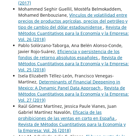
(2017)
Mohammed Seghir Guellil, Mostéfa Belmokaddem,
Mohamed Benbouziane,
Vínculos de volatilidad entre
precios de productos agrícolas, precios del petróleo y
tipo de cambio del dólar estadounidense
,
Revista de
Métodos Cuantitativos para la Economía y la Empresa:
Vol. 26 (2018)
Pablo Solórzano-Taborga, Ana Belén Alonso-Conde,
Javier Rojo-Suárez,
Eficiencia y persistencia de los
fondos de retorno absolutos españoles
,
Revista de
Métodos Cuantitativos para la Economía y la Empresa:
Vol. 25 (2018)
Isela Elizabeth Téllez-León, Francisco Venegas-
Martínez,
Determinants of Financial Deepening in
Mexico: A Dynamic Panel Data Approach
,
Revista de
Métodos Cuantitativos para la Economía y la Empresa:
Vol. 27 (2019)
Raúl Gómez Martínez, Jessica Paule Vianes, Juan
Gabriel Martínez Navalón,
Eficacia de las
prohibiciones de las ventas en corto en España
,
Revista de Métodos Cuantitativos para la Economía y
la Empresa: Vol. 26 (2018)