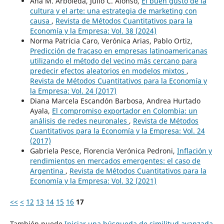
Ana M. Arboleda, Julio C. Alonso,
El buen gusto de la
cultura y el arte: una estrategia de marketing con
causa
,
Revista de Métodos Cuantitativos para la
Economía y la Empresa: Vol. 38 (2024)
Norma Patricia Caro, Verónica Arias, Pablo Ortiz,
Predicción de fracaso en empresas latinoamericanas
utilizando el método del vecino más cercano para
predecir efectos aleatorios en modelos mixtos
,
Revista de Métodos Cuantitativos para la Economía y
la Empresa: Vol. 24 (2017)
Diana Marcela Escandón Barbosa, Andrea Hurtado
Ayala,
El compromiso exportador en Colombia: un
análisis de redes neuronales
,
Revista de Métodos
Cuantitativos para la Economía y la Empresa: Vol. 24
(2017)
Gabriela Pesce, Florencia Verónica Pedroni,
Inflación y
rendimientos en mercados emergentes: el caso de
Argentina
,
Revista de Métodos Cuantitativos para la
Economía y la Empresa: Vol. 32 (2021)
<<
<
12
13
14
15
16
17
También puede
Iniciar una búsqueda de similitud avanzada