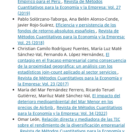
Empírico para el Perú
,
Revista de Métodos
Cuantitativos para la Economía y la Empresa: Vol. 27
(2019)
Pablo Solórzano-Taborga, Ana Belén Alonso-Conde,
Javier Rojo-Suárez,
Eficiencia y persistencia de los
fondos de retorno absolutos españoles
,
Revista de
Métodos Cuantitativos para la Economía y la Empresa:
Vol. 25 (2018)
Christian Camilo Rodríguez Fuentes, María Luz Maté
Sánchez-Val, Fernando A. López Hernández,
El
contagio en el fracaso empresarial como consecuencia
de la proximidad geográfica: un análisis con los
estadísticos join-count aplicado al sector servicios
,
Revista de Métodos Cuantitativos para la Economía y
la Empresa: Vol. 23 (2017)
María del Mar Fernández Ferrero, Ricardo Teruel
Gutiérrez, Mariluz Maté Sánchez-Val,
El impacto del
deterioro medioambiental del Mar Menor en los
precios de Airbnb
,
Revista de Métodos Cuantitativos
para la Economía y la Empresa: Vol. 34 (2022)
Omar León,
Relación directa y mediadora de las TIC
sobre el rendimiento de la diversificación empresarial
,
Revista de Métodos Cuantitativos para la Economía y