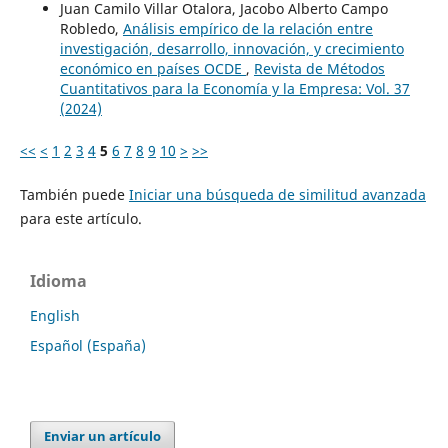
Juan Camilo Villar Otalora, Jacobo Alberto Campo
Robledo,
Análisis empírico de la relación entre
investigación, desarrollo, innovación, y crecimiento
económico en países OCDE
,
Revista de Métodos
Cuantitativos para la Economía y la Empresa: Vol. 37
(2024)
<<
<
1
2
3
4
5
6
7
8
9
10
>
>>
También puede
Iniciar una búsqueda de similitud avanzada
para este artículo.
Idioma
English
Español (España)
Enviar un artículo