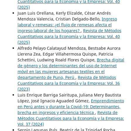
Cuantitativos para la Economía y la Empresa: Vol. 40
(2025)
Juan Luis Orellana, Kerly Elizalde, César Andrés
Mendoza Valencia, Cristian Delgado-Bello,
Ingreso
laboral y remesas: ¿el flujo de remesas afecta el
ingreso laboral de los hogares?
,
Revista de Métodos
Cuantitativos para la Economía y la Empresa: Vol. 40
(2025)
Alfredo Pelayo Calatayud Mendoza, Bestsabe Aurora
Llerena Zea, Edgar Villahermosa Quispe, Patricia
Schettini, Ludwing Roald Flores Quispe,
Brecha digital
de género y los determinantes del uso de Internet
móvil en las mujeres artesanas textiles en el
departamento de Puno, Perú
,
Revista de Métodos
Cuantitativos para la Economía y la Empresa: Vol. 36
(2023)
Luis Enrique Barriga Sairitupa, Juliana Mery Bautista
López, José Ignacio Aguaded Gómez,
Emprendimiento
en Perú antes y durante la Covid-19: Determinantes,
brecha en ingresos y eficiencia técnica
,
Revista de
Métodos Cuantitativos para la Economía y la Empresa:
Vol. 37 (2024)
Sergio Lagunas Puls, Beatriz de la Trinidad Rocha