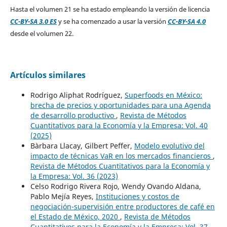
Hasta el volumen 21 se ha estado empleando la versión de licencia
CC-BY-SA 3.0 ES
y se ha comenzado a usar la versión
CC-BY-SA 4.0
desde el volumen 22.
Artículos similares
Rodrigo Aliphat Rodríguez,
Superfoods en México:
brecha de precios y oportunidades para una Agenda
de desarrollo productivo
,
Revista de Métodos
Cuantitativos para la Economía y la Empresa: Vol. 40
(2025)
Bàrbara Llacay, Gilbert Peffer,
Modelo evolutivo del
impacto de técnicas VaR en los mercados financieros
,
Revista de Métodos Cuantitativos para la Economía y
la Empresa: Vol. 36 (2023)
Celso Rodrigo Rivera Rojo, Wendy Ovando Aldana,
Pablo Mejía Reyes,
Instituciones y costos de
negociación-supervisión entre productores de café en
el Estado de México, 2020
,
Revista de Métodos
Cuantitativos para la Economía y la Empresa: Vol. 37