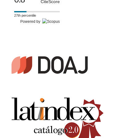
CiteScore
27th percentile
Powered by