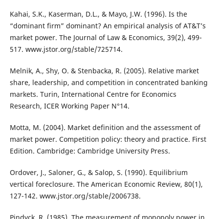
Kahai, S.K., Kaserman, D.L., & Mayo, J.W. (1996). Is the
“dominant firm” dominant? An empirical analysis of AT&T’s
market power. The Journal of Law & Economics, 39(2), 499-
517. www.jstor.org/stable/725714.
Melnik, A., Shy, O. & Stenbacka, R. (2005). Relative market
share, leadership, and competition in concentrated banking
markets. Turin, International Centre for Economics
Research, ICER Working Paper N°14.
Motta, M. (2004). Market definition and the assessment of
market power. Competition policy: theory and practice. First
Edition. Cambridge: Cambridge University Press.
Ordover, J., Saloner, G., & Salop, S. (1990). Equilibrium
vertical foreclosure. The American Economic Review, 80(1),
127-142. www.jstor.org/stable/2006738.
Pindyck, R. (1985). The measurement of monopoly power in