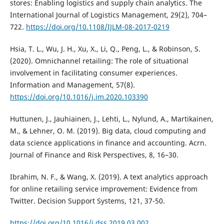
stores: Enabling logistics and supply chain analytics. The
International Journal of Logistics Management, 29(2), 704–
722.
https://doi.org/10.1108/IJLM-08-2017-0219
Hsia, T. L., Wu, J. H., Xu, X., Li, Q., Peng, L., & Robinson, S.
(2020). Omnichannel retailing: The role of situational
involvement in facilitating consumer experiences.
Information and Management, 57(8).
https://doi.org/10.1016/j.im.2020.103390
Huttunen, J., Jauhiainen, J., Lehti, L., Nylund, A., Martikainen,
M., & Lehner, O. M. (2019). Big data, cloud computing and
data science applications in finance and accounting. Acrn.
Journal of Finance and Risk Perspectives, 8, 16–30.
Ibrahim, N. F., & Wang, X. (2019). A text analytics approach
for online retailing service improvement: Evidence from
Twitter. Decision Support Systems, 121, 37-50.
https://doi.org/10.1016/j.dss.2019.03.002