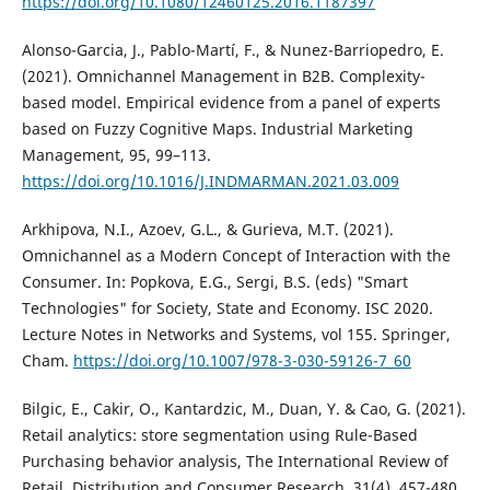
https://doi.org/10.1080/12460125.2016.1187397
Alonso-Garcia, J., Pablo-Martí, F., & Nunez-Barriopedro, E.
(2021). Omnichannel Management in B2B. Complexity-
based model. Empirical evidence from a panel of experts
based on Fuzzy Cognitive Maps. Industrial Marketing
Management, 95, 99–113.
https://doi.org/10.1016/J.INDMARMAN.2021.03.009
Arkhipova, N.I., Azoev, G.L., & Gurieva, M.T. (2021).
Omnichannel as a Modern Concept of Interaction with the
Consumer. In: Popkova, E.G., Sergi, B.S. (eds) "Smart
Technologies" for Society, State and Economy. ISC 2020.
Lecture Notes in Networks and Systems, vol 155. Springer,
Cham.
https://doi.org/10.1007/978-3-030-59126-7_60
Bilgic, E., Cakir, O., Kantardzic, M., Duan, Y. & Cao, G. (2021).
Retail analytics: store segmentation using Rule-Based
Purchasing behavior analysis, The International Review of
Retail, Distribution and Consumer Research, 31(4), 457-480,