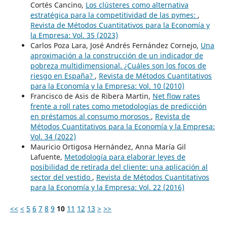
Cortés Cancino,
Los clústeres como alternativa
estratégica para la competitividad de las pymes:
,
Revista de Métodos Cuantitativos para la Economía y
la Empresa: Vol. 35 (2023)
Carlos Poza Lara, José Andrés Fernández Cornejo,
Una
aproximación a la construcción de un indicador de
pobreza multidimensional. ¿Cuáles son los focos de
riesgo en España?
,
Revista de Métodos Cuantitativos
para la Economía y la Empresa: Vol. 10 (2010)
Francisco de Asis de Ribera Martin,
Net flow rates
frente a roll rates como metodologías de predicción
en préstamos al consumo morosos
,
Revista de
Métodos Cuantitativos para la Economía y la Empresa:
Vol. 34 (2022)
Mauricio Ortigosa Hernández, Anna María Gil
Lafuente,
Metodología para elaborar leyes de
posibilidad de retirada del cliente: una aplicación al
sector del vestido
,
Revista de Métodos Cuantitativos
para la Economía y la Empresa: Vol. 22 (2016)
<<
<
5
6
7
8
9
10
11
12
13
>
>>