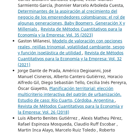
Sarmiento García, Jhonnier Marcelo Arboleda Cuesta,
Determinantes de la aspiración al crecimiento del
negocio de los emprendedores colombianos: el rol de
algunas generaciones, Baby Boomers, Generación X y
Millenials
,
Revista de Métodos Cuantitativos para la
Economía y la Empresa: Vol. 35 (2023)
Gaston Milanesi,
Modelo de valoración con opciones
reales, rejillas trinomial, volatilidad cambiante, sesgo
y función isoelástica de utilidad
,
Revista de Métodos
Cuantitativos para la Economía y la Empresa: Vol. 32
(2021)
Jorge Dante de Prada, Américo Degioanni, José
Manuel Cisneros, Alberto Cantero Gutiérrez, Horacio
Alfredo Gil, Diego Sebastián Tello, Cecilia Inés Pereyra,
Óscar Giayetto,
Planificación territorial: elección
multicriterio interactiva del patrón de urbanización.
Estudio de caso: Río Cuarto, Córdoba, Argentina
,
Revista de Métodos Cuantitativos para la Economía y
la Empresa: Vol. 26 (2018)
Luis Alberto Benites Gutiérrez , Alexis Matheu Pérez,
Rafael Espinoza Mosqueda, Claudio Ruff Escobar ,
Martin Inca Alayo, Marcelo Ruiz Toledo , Roberto