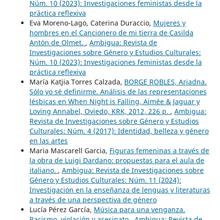
Núm. 10 (2023): Investigaciones feministas desde la
práctica reflexiva
Eva Moreno-Lago, Caterina Duraccio,
Mujeres y
hombres en el Cancionero de mi tierra de Casilda
Antón de Olmet.
,
Ambigua: Revista de
Investigaciones sobre Género y Estudios Culturales:
Núm. 10 (2023): Investigaciones feministas desde la
práctica reflexiva
María Katjia Torres Calzada,
BORGE ROBLES, Ariadna.
Sólo yo sé definirme. Análisis de las representaciones
lésbicas en When Night is Falling, Aimée & Jaguar y
Loving Annabel, Oviedo, KRK, 2012, 226 p.
,
Ambigua:
Revista de Investigaciones sobre Género y Estudios
Culturales: Núm. 4 (2017): Identidad, belleza y género
en las artes
Maria Mascarell Garcia,
Figuras femeninas a través de
la obra de Luigi Dardano: propuestas para el aula de
italiano.
,
Ambigua: Revista de Investigaciones sobre
Género y Estudios Culturales: Núm. 11 (2024):
Investigación en la enseñanza de lenguas y literaturas
a través de una perspectiva de género
Lucía Pérez García,
Música para una venganza.
Racismo, violación y asesinato
,
Ambigua: Revista de