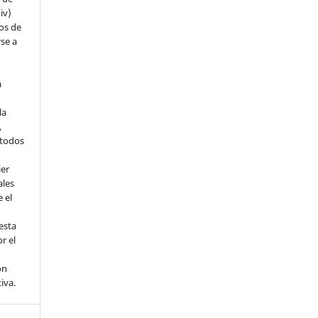
iv)
hos de
rse a
a
la
,
todos
ier
ales
 el
esta
r el
ón
tiva.