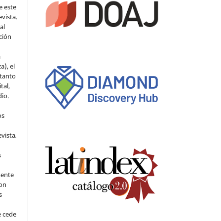
e este
evista.
al
ción
a
a), el
 tanto
tal,
io.
os
evista
.
s
mente
con
s
e cede