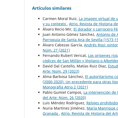
Artículos similares
Carmen Moral Ruiz,
La imagen virtual de 
y su contexto
,
Atrio. Revista de Historia d
Álvaro Recio Mir,
El dorador y carrocero Fé
Juan Antonio Gómez Sánchez,
Antonio de A
Parroquia de Santa Ana de Sevilla (1573-
Álvaro Cabezas García,
Andrés Rosi: pinto
Núm. 27 (2021)
Fernando Rubert Vericat,
Los orígenes rio
códices de San Millán y Vigilano o Albeld
David Dal Castello, Matías Ruiz Diaz,
Estud
Arte: Núm. 29 (2023)
Alma Barbosa Sánchez,
El autoritarismo c
(2000-2020). Un precedente para otras tip
Monografía Atrio 2 (2021)
Pablo Gumiel Campos,
La intervención de 
del Arte: Núm. 26 (2020)
Luis Méndez Rodríguez,
Relojes prohibid
Nuria Martínez Jiménez,
María Manrique de
Granada
,
Atrio. Revista de Historia del Ar