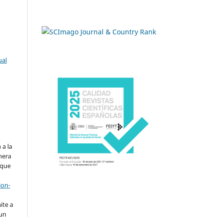
ual
.
 a la
imera
 que
ion-
ite a
 un