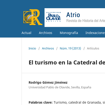
Actual
Archivos
Monografía
Indexacione
Inicio
/
Archivos
/
Núm. 19 (2013)
/
Artículos
El turismo en la Catedral 
Rodrigo Gómez Jiménez
Universidad Pablo de Olavide, Sevilla, España
Palabras clave:
Turismo, catedral de Granada, sig