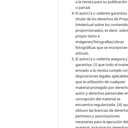
a la revista para su publicación
o parcial.
El autor/a o cedente garantiza 
titular de los derechos de Pro
Intelectual sobre los contenid
proporcionados, es decir, sobre
propio texto e
imágenes/fotografías/obras
fotográficas que se incorporan
artículo.
El autor/a o cedente asegura y
garantiza: (i) que todo el mater
enviado a la revista cumple con
disposiciones legales aplicables;
que la utilización de cualquier
material protegido por derech
autor y derechos personales en
concepción del material se
encuentra regularizada; (iii) q
obtuvo las licencias de derecho
permisos y autorizaciones
necesarias para la ejecución de
material, inclusive los derecho