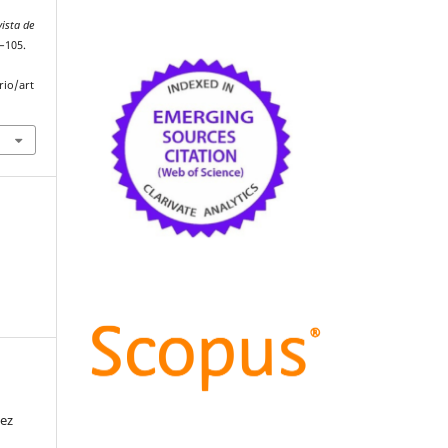
vista de
5–105.
rio/art
ez