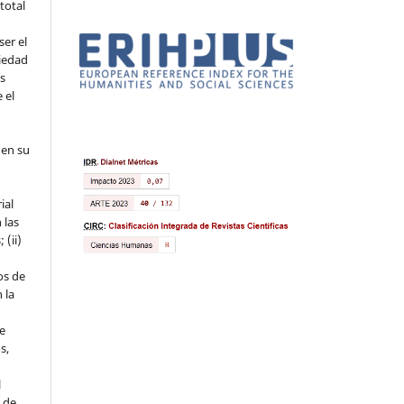
 total
ser el
piedad
os
 el
 en su
ial
 las
 (ii)
os de
 la
ue
s,
l
s de