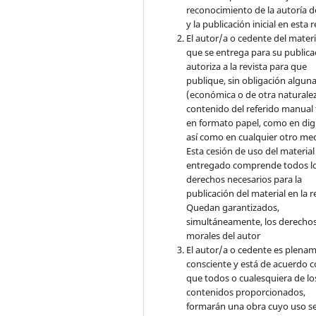
reconocimiento de la autoría d
y la publicación inicial en esta r
El autor/a o cedente del materi
que se entrega para su publica
autoriza a la revista para que
publique, sin obligación algun
(económica o de otra naturalez
contenido del referido manual
en formato papel, como en digi
así como en cualquier otro med
Esta cesión de uso del material
entregado comprende todos l
derechos necesarios para la
publicación del material en la r
Quedan garantizados,
simultáneamente, los derecho
morales del autor
El autor/a o cedente es plena
consciente y está de acuerdo 
que todos o cualesquiera de lo
contenidos proporcionados,
formarán una obra cuyo uso s