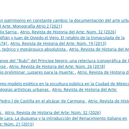
un patrimonio en constante cambio: la documentación del arte ur
el Arte: Monografía Atrio 2 (2021)
lix Sarria
,
Atrio. Revista de Historia del Arte: Núm. 32 (2026)
lfián y Juan de Oviedo el Viejo. El retablo de la Inmaculada de la
1574)
,
Atrio. Revista de Historia del Arte: Núm. 19 (2013)
r, teórico y monárquico absolutista
,
Atrio. Revista de Historia del Ar
janos del "Rubí" del Príncipe Negro: una relectura iconográfica de 
ense
,
Atrio. Revista de Historia del Arte: Núm. 24 (2018)
io preliminar. Lugares para la muerte:
,
Atrio. Revista de Historia d
omo modelo estético en la escultura pública en la Ciudad de Méxic
ologías artísticas urbanas
,
Atrio. Revista de Historia del Arte:
Pedro I de Castilla en el alcázar de Carmona
,
Atrio. Revista de Hist
os
,
Atrio. Revista de Historia del Arte: Núm. 32 (2026)
 Lara. La duquesa y la introducción del Renacimiento italiano en
te: Núm. 21 (2015)