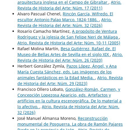
arquitectura inglesa en el Campo de Gibraltar
,
Atrio.
Revista de Historia del Arte: Núm. 17 (2011)
Alvaro Pascual Chenel,
Rincón García, Wifredo. El
escultor Antonio Palao Marco. 1824-1886.
,
Atrio.
Revista de Historia del Arte: Núm. 32 (2026)
Rosario Camacho Martínez,
A propósito de Ventura
Rodríguez y la iglesia de San Felipe Neri de Málaga
,
Atrio. Revista de Historia del Arte: Núm. 10-11 (2005)
Rafael Molina Martín,
Besa Gutiérrez, Rafael de. El
Museo de Bellas Artes de Sevilla en el siglo XIX
,
Atrio.
Revista de Historia del Arte: Núm. 26 (2020)
Herbert González Zymla,
Pazos López, Ángel, y Ana
María Cuesta Sánchez, eds. Las imágenes de los
animales fantásticos en la Edad Media.
,
Atrio. Revista
de Historia del Arte: Núm. 29 (2023)
Francisco Ollero Lobato,
González-Román, Carmen, y
Concepción Lopezosa Aparicio, eds. Artefactos y
artificios en la cultura escenográfica. De lo material a
lo afectivo.
,
Atrio. Revista de Historia del Arte: Núm.
32 (2026)
José Manuel Almansa Moreno,
Reconstrucción
monumental de Posguerra. La obra de Ramón Pajares
Pardo en la provincia de Jaén
,
Atrio. Revista de