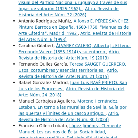
visual del Partido Nacional uruguayo a través de sus
hojas de votación (1925-1962).
,
Atrio. Revista de
Historia del Arte: Núm. 32 (2026)
Antonio Rodríguez Muñiz,
Alfonso E. PÉREZ SÁNCHEZ.
Pintura Barroca en España. 1600-1750. "Manuales de
Arte Cátedra". Madrid, 1992
,
Atrio. Revista de Historia
del Arte: Núm. 6 (1993)
Carolina Gilabert,
ÁLVAREZ CALERO, Alberto J.: El tenor
Fernando Valero (1855-1914) y su entorno
,
Atrio.
Revista de Historia del Arte: Núm. 19 (2013)
Fernando Quiles García,
Teresa SAUGET GUERRERO.
Usos, costumbres y esencias territoriales
,
Atrio.
Revista de Historia del Arte: Núm. 21 (2015)
Rafael González Madrid,
Juan Luis RAVÉ PRIETO. San
Luis de los Franceses
,
Atrio. Revista de Historia del
Arte: Núm. 24 (2018)
Manuel Carbajosa Aguilera,
Moreno Hernández,
Esteban. En torno a las murallas de Sevilla. Guía por
las puertas y límites de un casco antiguo.
,
Atrio.
Revista de Historia del Arte: Núm. 30 (2024)
Francisco Ollero Lobato,
López Jiménez, Clemente
Manuel. Los casinos de Écija. Sociabilidad,
arquitectura y política. Del siglo XIX al inicio del