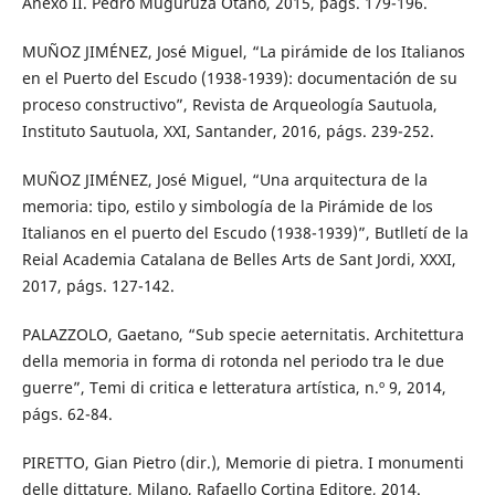
Anexo II. Pedro Muguruza Otaño, 2015, págs. 179-196.
MUÑOZ JIMÉNEZ, José Miguel, “La pirámide de los Italianos
en el Puerto del Escudo (1938-1939): documentación de su
proceso constructivo”, Revista de Arqueología Sautuola,
Instituto Sautuola, XXI, Santander, 2016, págs. 239-252.
MUÑOZ JIMÉNEZ, José Miguel, “Una arquitectura de la
memoria: tipo, estilo y simbología de la Pirámide de los
Italianos en el puerto del Escudo (1938-1939)”, Butlletí de la
Reial Academia Catalana de Belles Arts de Sant Jordi, XXXI,
2017, págs. 127-142.
PALAZZOLO, Gaetano, “Sub specie aeternitatis. Architettura
della memoria in forma di rotonda nel periodo tra le due
guerre”, Temi di critica e letteratura artística, n.º 9, 2014,
págs. 62-84.
PIRETTO, Gian Pietro (dir.), Memorie di pietra. I monumenti
delle dittature, Milano, Rafaello Cortina Editore, 2014.