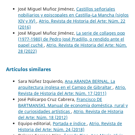
José Miguel Muñoz Jiménez,
Castillos señoriales
nobiliarios y episcopales en Castilla–La Mancha (siglos
XIV y XV)
,
Atrio. Revista de Historia del Arte: Núm. 22
(2016)
José Miguel Muñoz Jiménez,
La serie de collages pop
(1977-1980) de Pedro José Pradillo, o rendido ante el
papel cuché
,
Atrio. Revista de Historia del Arte: Núm.
28 (2022)
Artículos similares
Sara Núñez Izquierdo,
Ana ARANDA BERNAL. La
arquitectura inglesa en el Campo de Gibraltar
,
Atrio.
Revista de Historia del Arte: Núm. 17 (2011)
José Policarpo Cruz Cabrera,
Francisco DE
BARTMANSKI. Manual de economía doméstica, rural y
de curiosidades artísticas
,
Atrio. Revista de Historia
del Arte: Núm. 18 (2012)
Equipo editorial,
Portada e índice
,
Atrio. Revista de
Historia del Arte: Núm. 24 (2018)