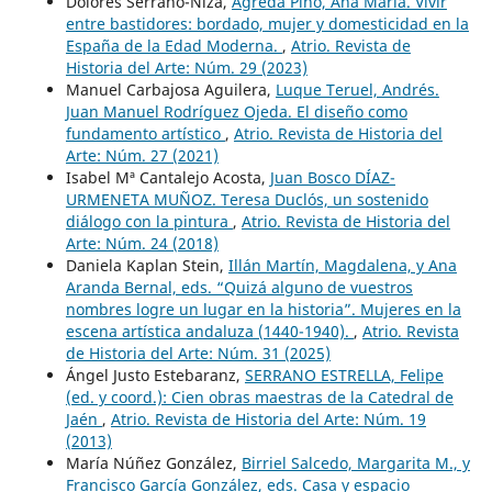
Dolores Serrano-Niza,
Ágreda Pino, Ana María. Vivir
entre bastidores: bordado, mujer y domesticidad en la
España de la Edad Moderna.
,
Atrio. Revista de
Historia del Arte: Núm. 29 (2023)
Manuel Carbajosa Aguilera,
Luque Teruel, Andrés.
Juan Manuel Rodríguez Ojeda. El diseño como
fundamento artístico
,
Atrio. Revista de Historia del
Arte: Núm. 27 (2021)
Isabel Mª Cantalejo Acosta,
Juan Bosco DÍAZ-
URMENETA MUÑOZ. Teresa Duclós, un sostenido
diálogo con la pintura
,
Atrio. Revista de Historia del
Arte: Núm. 24 (2018)
Daniela Kaplan Stein,
Illán Martín, Magdalena, y Ana
Aranda Bernal, eds. “Quizá alguno de vuestros
nombres logre un lugar en la historia”. Mujeres en la
escena artística andaluza (1440-1940).
,
Atrio. Revista
de Historia del Arte: Núm. 31 (2025)
Ángel Justo Estebaranz,
SERRANO ESTRELLA, Felipe
(ed. y coord.): Cien obras maestras de la Catedral de
Jaén
,
Atrio. Revista de Historia del Arte: Núm. 19
(2013)
María Núñez González,
Birriel Salcedo, Margarita M., y
Francisco García González, eds. Casa y espacio