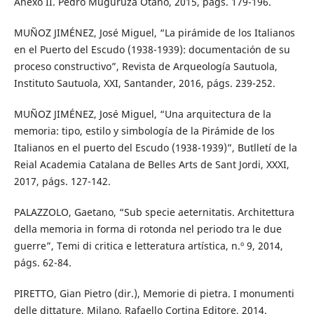
Anexo II. Pedro Muguruza Otaño, 2015, págs. 179-196.
MUÑOZ JIMÉNEZ, José Miguel, “La pirámide de los Italianos
en el Puerto del Escudo (1938-1939): documentación de su
proceso constructivo”, Revista de Arqueología Sautuola,
Instituto Sautuola, XXI, Santander, 2016, págs. 239-252.
MUÑOZ JIMÉNEZ, José Miguel, “Una arquitectura de la
memoria: tipo, estilo y simbología de la Pirámide de los
Italianos en el puerto del Escudo (1938-1939)”, Butlletí de la
Reial Academia Catalana de Belles Arts de Sant Jordi, XXXI,
2017, págs. 127-142.
PALAZZOLO, Gaetano, “Sub specie aeternitatis. Architettura
della memoria in forma di rotonda nel periodo tra le due
guerre”, Temi di critica e letteratura artística, n.º 9, 2014,
págs. 62-84.
PIRETTO, Gian Pietro (dir.), Memorie di pietra. I monumenti
delle dittature, Milano, Rafaello Cortina Editore, 2014.