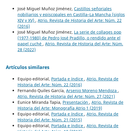
José Miguel Muñoz Jiménez,
Castillos señoriales
nobiliarios y episcopales en Castilla–La Mancha (siglos
XIV y XV)
,
Atrio. Revista de Historia del Arte: Núm. 22
(2016)
José Miguel Muñoz Jiménez,
La serie de collages pop
(1977-1980) de Pedro José Pradillo, o rendido ante el
papel cuché
,
Atrio. Revista de Historia del Arte: Núm.
28 (2022)
Artículos similares
Equipo editorial,
Portada e índice
,
Atrio. Revista de
Historia del Arte: Núm. 22 (2016)
Fernando Quiles García,
Arsenio Moreno Mendoza
,
Atrio. Revista de Historia del Arte: Núm. 27 (2021)
Eunice Miranda Tapia,
Presentación
,
Atrio. Revista de
Historia del Arte: Monografía Atrio 1 (2019)
Equipo editorial,
Portada e índice
,
Atrio. Revista de
Historia del Arte: Núm. 21 (2015)
Equipo editorial,
Portada e índice
,
Atrio. Revista de