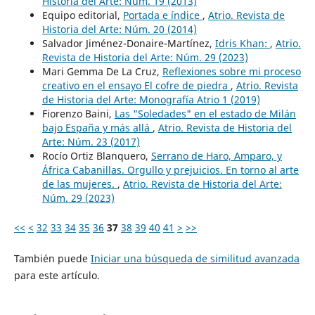
Historia del Arte: Núm. 19 (2013)
Equipo editorial,
Portada e índice
,
Atrio. Revista de
Historia del Arte: Núm. 20 (2014)
Salvador Jiménez-Donaire-Martínez,
Idris Khan:
,
Atrio.
Revista de Historia del Arte: Núm. 29 (2023)
Mari Gemma De La Cruz,
Reflexiones sobre mi proceso
creativo en el ensayo El cofre de piedra
,
Atrio. Revista
de Historia del Arte: Monografía Atrio 1 (2019)
Fiorenzo Baini,
Las "Soledades" en el estado de Milán
bajo España y más allá
,
Atrio. Revista de Historia del
Arte: Núm. 23 (2017)
Rocío Ortiz Blanquero,
Serrano de Haro, Amparo, y
África Cabanillas. Orgullo y prejuicios. En torno al arte
de las mujeres.
,
Atrio. Revista de Historia del Arte:
Núm. 29 (2023)
<<
<
32
33
34
35
36
37
38
39
40
41
>
>>
También puede
Iniciar una búsqueda de similitud avanzada
para este artículo.