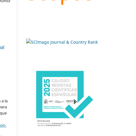
 Muñoz
ual
.
 a la
imera
 que
ion-