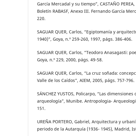
García Mercadal y su tiempo”, CASTAÑO PEREA, 
Boletín RABASF, Anexo III. Fernando García Merc
220.
SAGUAR QUER, Carlos, “Egiptomanía y arquitect
1940)”, Goya, n.º 259-260, 1997, págs. 386-406.
SAGUAR QUER, Carlos, “Teodoro Anasagasti: poe
Goya, n.º 229, 2000, págs. 49-58.
SAGUAR QUER, Carlos, “La cruz soñada: concepci
Valle de los Caídos”, AIEM, 2005, págs. 757-796.
SÁNCHEZ YUSTOS, Policarpo, “Las dimensiones d
arqueología”, Munibe. Antropologia- Arqueologia
151.
UREÑA PORTERO, Gabriel, Arquitectura y urbanísti
periodo de la Autarquía (1936- 1945), Madrid, I