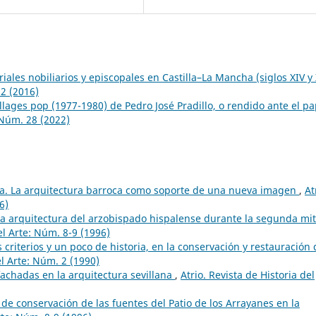
riales nobiliarios y episcopales en Castilla–La Mancha (siglos XIV y
22 (2016)
ollages pop (1977-1980) de Pedro José Pradillo, o rendido ante el pa
: Núm. 28 (2022)
a. La arquitectura barroca como soporte de una nueva imagen
,
At
6)
 la arquitectura del arzobispado hispalense durante la segunda mi
el Arte: Núm. 8-9 (1996)
 criterios y un poco de historia, en la conservación y restauración 
el Arte: Núm. 2 (1990)
fachadas en la arquitectura sevillana
,
Atrio. Revista de Historia del
 de conservación de las fuentes del Patio de los Arrayanes en la