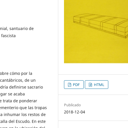
nial, santuario de
 fascista
sobre cómo por la
 cantábricos, de un
PDF
HTML
odría definirse sacrario
ugar se acaba
e trata de ponderar
Publicado
cementerio que las tropas
2018-12-04
ra inhumar los restos de
alla del Escudo. En este