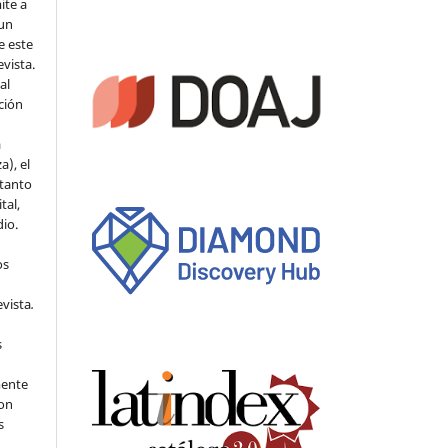
ite a
 un
e este
evista.
al
ción
a
a), el
 tanto
tal,
io.
os
evista
.
s
mente
con
s