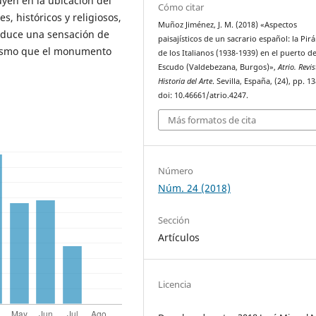
uyen en la ubicación del
Cómo citar
s, históricos y religiosos,
Muñoz Jiménez, J. M. (2018) «Aspectos
roduce una sensación de
paisajísticos de un sacrario español: la Pir
alismo que el monumento
de los Italianos (1938-1939) en el puerto de
Escudo (Valdebezana, Burgos)»,
Atrio. Revi
Historia del Arte
. Sevilla, España, (24), pp. 1
doi: 10.46661/atrio.4247.
Más formatos de cita
Número
Núm. 24 (2018)
Sección
Artículos
Licencia