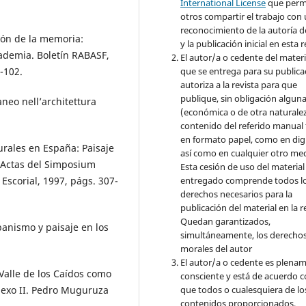
International License
que perm
otros compartir el trabajo con
reconocimiento de la autoría d
ón de la memoria:
y la publicación inicial en esta r
demia. Boletín RABASF,
El autor/a o cedente del materi
que se entrega para su publica
-102.
autoriza a la revista para que
publique, sin obligación algun
eo nell’architettura
(económica o de otra naturalez
contenido del referido manual
en formato papel, como en digi
rales en España: Paisaje
así como en cualquier otro med
, Actas del Simposium
Esta cesión de uso del material
entregado comprende todos l
 Escorial, 1997, págs. 307-
derechos necesarios para la
publicación del material en la r
Quedan garantizados,
anismo y paisaje en los
simultáneamente, los derecho
morales del autor
El autor/a o cedente es plena
Valle de los Caídos como
consciente y está de acuerdo 
que todos o cualesquiera de lo
nexo II. Pedro Muguruza
contenidos proporcionados,