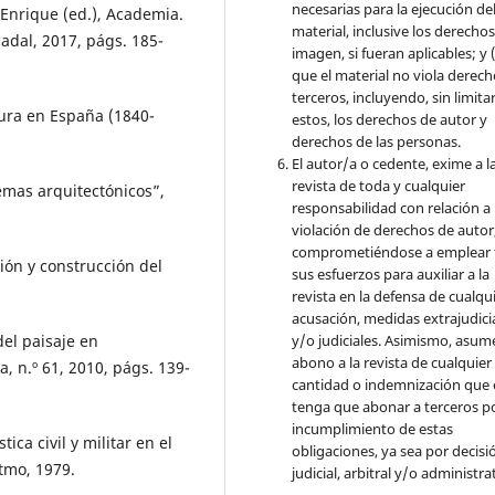
necesarias para la ejecución de
Enrique (ed.), Academia.
material, inclusive los derecho
adal, 2017, págs. 185-
imagen, si fueran aplicables; y (
que el material no viola derec
terceros, incluyendo, sin limita
ura en España (1840-
estos, los derechos de autor y
derechos de las personas.
El autor/a o cedente, exime a l
revista de toda y cualquier
mas arquitectónicos”,
responsabilidad con relación a 
violación de derechos de autor
comprometiéndose a emplear 
ón y construcción del
sus esfuerzos para auxiliar a la
revista en la defensa de cualqu
acusación, medidas extrajudici
y/o judiciales. Asimismo, asume
el paisaje en
abono a la revista de cualquier
, n.º 61, 2010, págs. 139-
cantidad o indemnización que 
tenga que abonar a terceros po
incumplimiento de estas
ca civil y militar en el
obligaciones, ya sea por decisi
stmo, 1979.
judicial, arbitral y/o administra