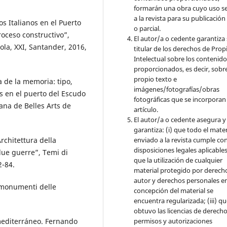
formarán una obra cuyo uso s
a la revista para su publicación
s Italianos en el Puerto
o parcial.
oceso constructivo”,
El autor/a o cedente garantiza 
ola, XXI, Santander, 2016,
titular de los derechos de Pro
Intelectual sobre los contenid
proporcionados, es decir, sobre
propio texto e
 de la memoria: tipo,
imágenes/fotografías/obras
os en el puerto del Escudo
fotográficas que se incorporan
lana de Belles Arts de
artículo.
El autor/a o cedente asegura y
garantiza: (i) que todo el mater
enviado a la revista cumple con
rchitettura della
disposiciones legales aplicables;
due guerre”, Temi di
que la utilización de cualquier
2-84.
material protegido por derech
autor y derechos personales en
I monumenti delle
concepción del material se
encuentra regularizada; (iii) q
obtuvo las licencias de derecho
permisos y autorizaciones
mediterráneo. Fernando