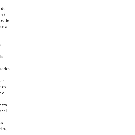
l
s de
iv)
hos de
rse a
a
la
,
todos
ier
ales
 el
esta
r el
ón
tiva.