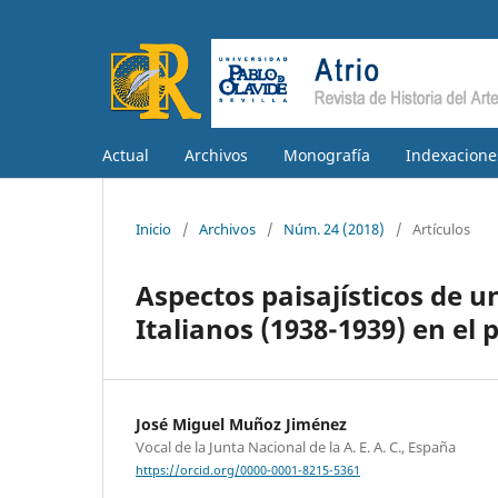
Actual
Archivos
Monografía
Indexacione
Inicio
/
Archivos
/
Núm. 24 (2018)
/
Artículos
Aspectos paisajísticos de u
Italianos (1938-1939) en el
José Miguel Muñoz Jiménez
Vocal de la Junta Nacional de la A. E. A. C., España
https://orcid.org/0000-0001-8215-5361