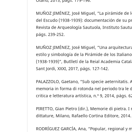
Otaño, 2015, págs. 179-196.
MUÑOZ JIMÉNEZ, José Miguel, “La pirámide de lo
del Escudo (1938-1939): documentación de su pr
Revista de Arqueología Sautuola, Instituto Sautu
págs. 239-252.
MUÑOZ JIMÉNEZ, José Miguel, “Una arquitectura
estilo y simbología de la Pirámide de los Italian
(1938-1939)”, Butlletí de la Reial Academia Cata
Sant Jordi, XXXI, 2017, págs. 127-142.
PALAZZOLO, Gaetano, “Sub specie aeternitatis. A
memoria in forma di rotonda nel periodo tra le 
critica e letteratura artística, n.º 9, 2014, págs. 6
PIRETTO, Gian Pietro (dir.), Memorie di pietra. 
dittature, Milano, Rafaello Cortina Editore, 2014.
RODRÍGUEZ GARCÍA, Ana, “Popular, regional y 