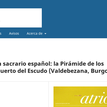
s
Avisos
Acerca de
n sacrario español: la Pirámide de los
 puerto del Escudo (Valdebezana, Burg