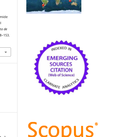
ámide
l
sta de
38–153.