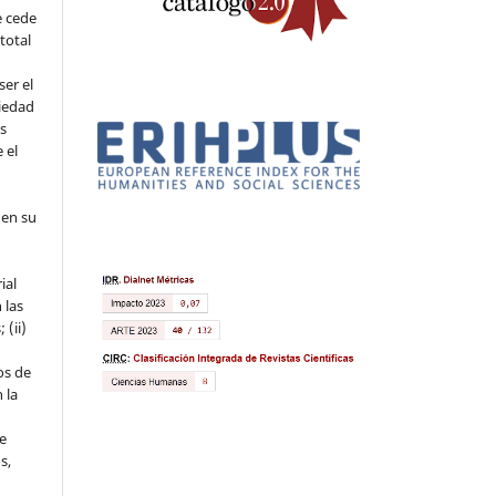
e cede
 total
ser el
piedad
os
 el
 en su
ial
 las
 (ii)
os de
 la
ue
s,