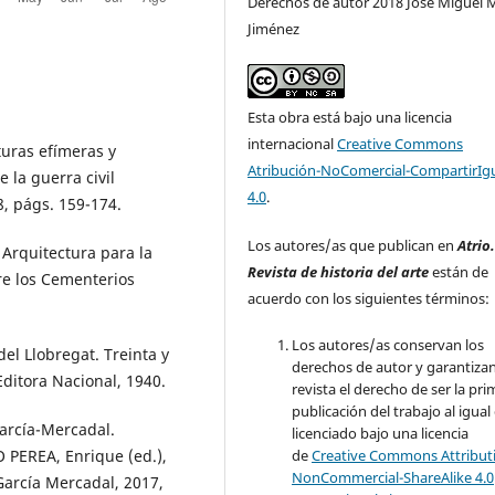
Derechos de autor 2018 José Miguel
Jiménez
Esta obra está bajo una licencia
internacional
Creative Commons
uras efímeras y
Atribución-NoComercial-CompartirIg
la guerra civil
4.0
.
8, págs. 159-174.
Los autores/as que publican en
Atrio
 Arquitectura para la
Revista de historia del arte
están de
re los Cementerios
acuerdo con los siguientes términos:
Los autores/as conservan los
el Llobregat. Treinta y
derechos de autor y garantizan
Editora Nacional, 1940.
revista el derecho de ser la pr
publicación del trabajo al igual
arcía-Mercadal.
licenciado bajo una licencia
de
Creative Commons Attribut
 PEREA, Enrique (ed.),
NonCommercial-ShareAlike 4.0
García Mercadal, 2017,