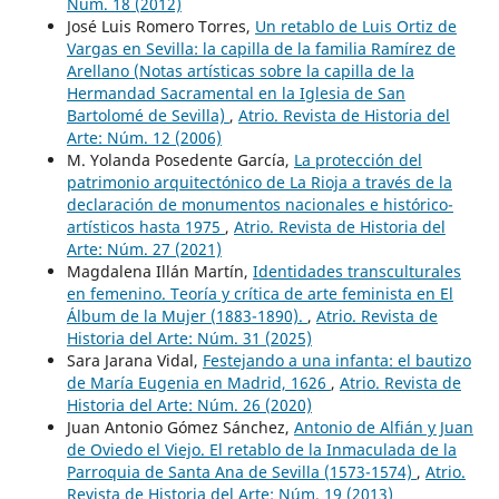
Núm. 18 (2012)
José Luis Romero Torres,
Un retablo de Luis Ortiz de
Vargas en Sevilla: la capilla de la familia Ramírez de
Arellano (Notas artísticas sobre la capilla de la
Hermandad Sacramental en la Iglesia de San
Bartolomé de Sevilla)
,
Atrio. Revista de Historia del
Arte: Núm. 12 (2006)
M. Yolanda Posedente García,
La protección del
patrimonio arquitectónico de La Rioja a través de la
declaración de monumentos nacionales e histórico-
artísticos hasta 1975
,
Atrio. Revista de Historia del
Arte: Núm. 27 (2021)
Magdalena Illán Martín,
Identidades transculturales
en femenino. Teoría y crítica de arte feminista en El
Álbum de la Mujer (1883-1890).
,
Atrio. Revista de
Historia del Arte: Núm. 31 (2025)
Sara Jarana Vidal,
Festejando a una infanta: el bautizo
de María Eugenia en Madrid, 1626
,
Atrio. Revista de
Historia del Arte: Núm. 26 (2020)
Juan Antonio Gómez Sánchez,
Antonio de Alfián y Juan
de Oviedo el Viejo. El retablo de la Inmaculada de la
Parroquia de Santa Ana de Sevilla (1573-1574)
,
Atrio.
Revista de Historia del Arte: Núm. 19 (2013)