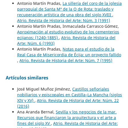
Antonio Martín Pradas,
La sillería del coro de la iglesia
parroquial de Santa Mª de la O de Rota: traslado y
recuperación artística de una obra del siglo XVIII
,
Atrio. Revista de Historia del Arte: Núm. 3 (1991)
Antonio Martín Pradas, Inmaculada Carrasco Gómez,
Aproximación al estudio evolutivo de los cementerios
ecijanos: (1240-1885)
,
Atrio. Revista de Historia del
Arte: Núm. 6 (1993)
Antonio Martín Pradas,
Notas para el estudio de la
Real Casa de Misericordia de Écija: un proyecto fallido
,
Atrio. Revista de Historia del Arte: Núm. 7 (1995)
Artículos similares
José Miguel Muñoz Jiménez,
Castillos señoriales
nobiliarios y episcopales en Castilla–La Mancha (siglos
XIV y XV)
,
Atrio. Revista de Historia del Arte: Núm. 22
(2016)
Ana Aranda Bernal,
Sevilla y los negocios de la mar.
Recursos que financiaron la arquitectura y el arte a
fines del siglo XV
,
Atrio. Revista de Historia del Arte: