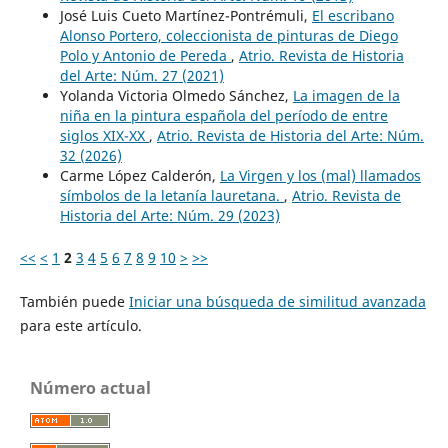
José Luis Cueto Martínez-Pontrémuli,
El escribano
Alonso Portero, coleccionista de pinturas de Diego
Polo y Antonio de Pereda
,
Atrio. Revista de Historia
del Arte: Núm. 27 (2021)
Yolanda Victoria Olmedo Sánchez,
La imagen de la
niña en la pintura española del período de entre
siglos XIX-XX
,
Atrio. Revista de Historia del Arte: Núm.
32 (2026)
Carme López Calderón,
La Virgen y los (mal) llamados
símbolos de la letanía lauretana.
,
Atrio. Revista de
Historia del Arte: Núm. 29 (2023)
<<
<
1
2
3
4
5
6
7
8
9
10
>
>>
También puede
Iniciar una búsqueda de similitud avanzada
para este artículo.
Número actual