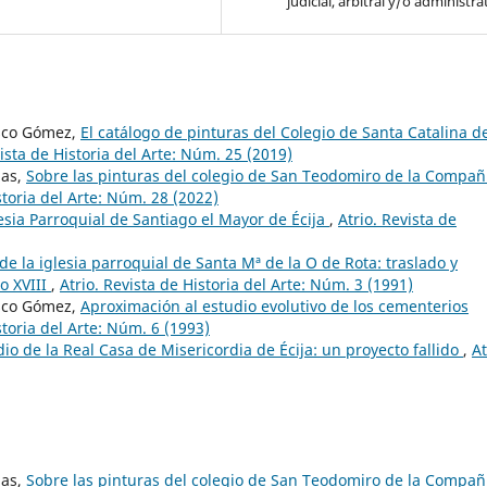
judicial, arbitral y/o administra
asco Gómez,
El catálogo de pinturas del Colegio de Santa Catalina de
vista de Historia del Arte: Núm. 25 (2019)
das,
Sobre las pinturas del colegio de San Teodomiro de la Compañ
storia del Arte: Núm. 28 (2022)
lesia Parroquial de Santiago el Mayor de Écija
,
Atrio. Revista de
o de la iglesia parroquial de Santa Mª de la O de Rota: traslado y
lo XVIII
,
Atrio. Revista de Historia del Arte: Núm. 3 (1991)
asco Gómez,
Aproximación al estudio evolutivo de los cementerios
storia del Arte: Núm. 6 (1993)
io de la Real Casa de Misericordia de Écija: un proyecto fallido
,
At
das,
Sobre las pinturas del colegio de San Teodomiro de la Compañ