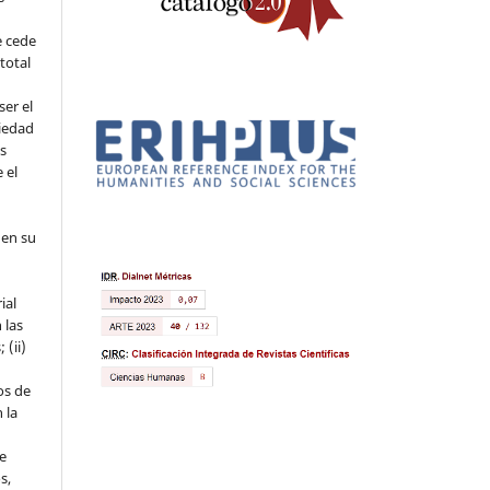
e cede
 total
ser el
piedad
os
 el
 en su
ial
 las
 (ii)
os de
 la
ue
s,