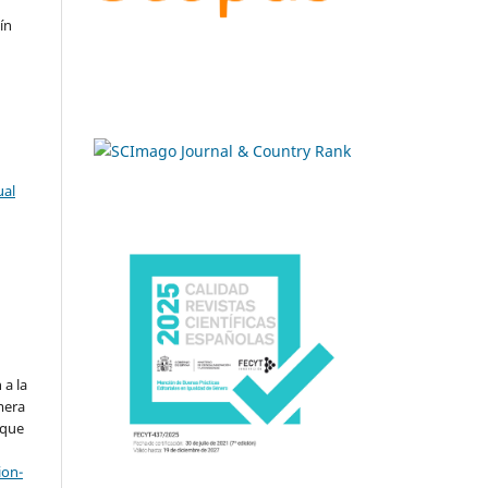
ín
ual
.
 a la
imera
 que
ion-