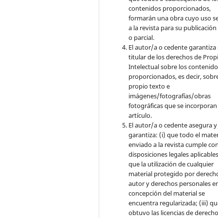
contenidos proporcionados,
formarán una obra cuyo uso s
a la revista para su publicación
o parcial.
El autor/a o cedente garantiza 
titular de los derechos de Pro
Intelectual sobre los contenid
proporcionados, es decir, sobre
propio texto e
imágenes/fotografías/obras
fotográficas que se incorporan
artículo.
El autor/a o cedente asegura y
garantiza: (i) que todo el mater
enviado a la revista cumple con
disposiciones legales aplicables;
que la utilización de cualquier
material protegido por derech
autor y derechos personales en
concepción del material se
encuentra regularizada; (iii) q
obtuvo las licencias de derecho