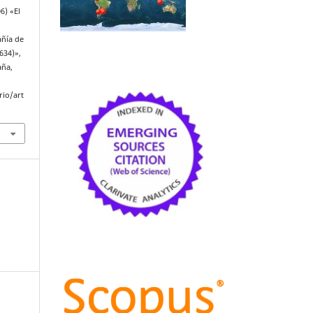
6) «El
añía de
1634)»,
aña,
rio/art