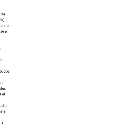
l
s de
iv)
hos de
rse a
a
la
,
todos
ier
ales
 el
esta
r el
ón