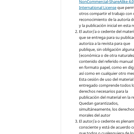
NonCommercial-ShareAlike 4.0
International License
que perm
otros compartir el trabajo con
reconocimiento de la autoría d
y la publicación inicial en esta r
El autor/a o cedente del materi
que se entrega para su publica
autoriza a la revista para que
publique, sin obligación algun
(económica o de otra naturalez
contenido del referido manual
en formato papel, como en digi
así como en cualquier otro med
Esta cesión de uso del material
entregado comprende todos l
derechos necesarios para la
publicación del material en la r
Quedan garantizados,
simultáneamente, los derecho
morales del autor
El autor/a o cedente es plena
consciente y está de acuerdo 
que todos o cualesquiera de lo