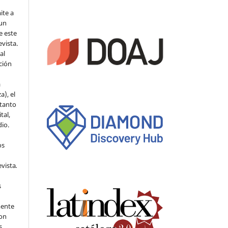
ite a
 un
e este
evista.
al
ción
a
a), el
 tanto
tal,
io.
os
evista
.
s
mente
con
s