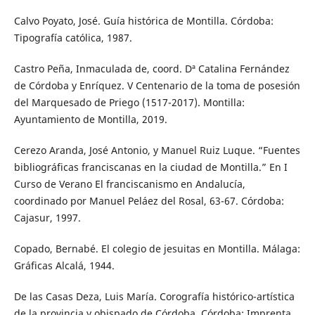
Calvo Poyato, José. Guía histórica de Montilla. Córdoba:
Tipografía católica, 1987.
Castro Peña, Inmaculada de, coord. Dª Catalina Fernández
de Córdoba y Enríquez. V Centenario de la toma de posesión
del Marquesado de Priego (1517-2017). Montilla:
Ayuntamiento de Montilla, 2019.
Cerezo Aranda, José Antonio, y Manuel Ruiz Luque. “Fuentes
bibliográficas franciscanas en la ciudad de Montilla.” En I
Curso de Verano El franciscanismo en Andalucía,
coordinado por Manuel Peláez del Rosal, 63-67. Córdoba:
Cajasur, 1997.
Copado, Bernabé. El colegio de jesuitas en Montilla. Málaga:
Gráficas Alcalá, 1944.
De las Casas Deza, Luis María. Corografía histórico-artística
de la provincia y obispado de Córdoba. Córdoba: Imprenta