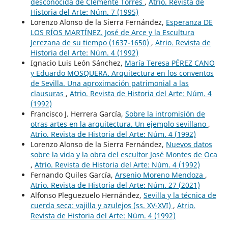
desconocida de Clemente Torres
,
Atrio. Revista de
Historia del Arte: Núm. 7 (1995)
Lorenzo Alonso de la Sierra Fernández,
Esperanza DE
LOS RÍOS MARTÍNEZ. José de Arce y la Escultura
Jerezana de su tiempo (1637-1650)
,
Atrio. Revista de
Historia del Arte: Núm. 4 (1992)
Ignacio Luis León Sánchez,
María Teresa PÉREZ CANO
y Eduardo MOSQUERA. Arquitectura en los conventos
de Sevilla. Una aproximación patrimonial a las
clausuras
,
Atrio. Revista de Historia del Arte: Núm. 4
(1992)
Francisco J. Herrera García,
Sobre la intromisión de
otras artes en la arquitectura. Un ejemplo sevillano
,
Atrio. Revista de Historia del Arte: Núm. 4 (1992)
Lorenzo Alonso de la Sierra Fernández,
Nuevos datos
sobre la vida y la obra del escultor José Montes de Oca
,
Atrio. Revista de Historia del Arte: Núm. 4 (1992)
Fernando Quiles García,
Arsenio Moreno Mendoza
,
Atrio. Revista de Historia del Arte: Núm. 27 (2021)
Alfonso Pleguezuelo Hernández,
Sevilla y la técnica de
cuerda seca: vajilla y azulejos (ss. XV-XVI)
,
Atrio.
Revista de Historia del Arte: Núm. 4 (1992)