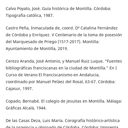
Calvo Poyato, José. Guía histórica de Montilla. Córdoba:
Tipografía católica, 1987.
Castro Peña, Inmaculada de, coord. Dª Catalina Fernández
de Córdoba y Enríquez. V Centenario de la toma de posesión
del Marquesado de Priego (1517-2017). Montilla:
Ayuntamiento de Montilla, 2019.
Cerezo Aranda, José Antonio, y Manuel Ruiz Luque. “Fuentes
bibliográficas franciscanas en la ciudad de Montilla.” En I
Curso de Verano El franciscanismo en Andalucía,
coordinado por Manuel Peláez del Rosal, 63-67. Córdoba:
Cajasur, 1997.
Copado, Bernabé. El colegio de jesuitas en Montilla. Málaga:
Gráficas Alcalá, 1944.
De las Casas Deza, Luis María. Corografía histórico-artística
de la provincia y obispado de Córdoba. Córdoba: Imprenta