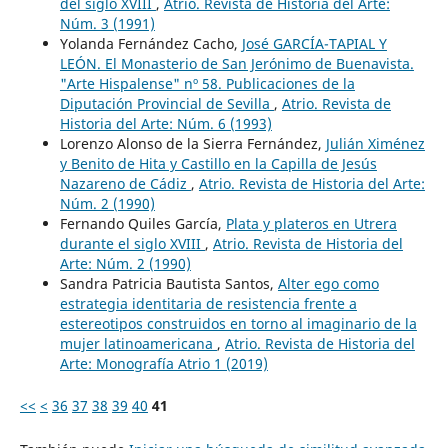
del siglo XVIII
,
Atrio. Revista de Historia del Arte:
Núm. 3 (1991)
Yolanda Fernández Cacho,
José GARCÍA-TAPIAL Y
LEÓN. El Monasterio de San Jerónimo de Buenavista.
"Arte Hispalense" nº 58. Publicaciones de la
Diputación Provincial de Sevilla
,
Atrio. Revista de
Historia del Arte: Núm. 6 (1993)
Lorenzo Alonso de la Sierra Fernández,
Julián Ximénez
y Benito de Hita y Castillo en la Capilla de Jesús
Nazareno de Cádiz
,
Atrio. Revista de Historia del Arte:
Núm. 2 (1990)
Fernando Quiles García,
Plata y plateros en Utrera
durante el siglo XVIII
,
Atrio. Revista de Historia del
Arte: Núm. 2 (1990)
Sandra Patricia Bautista Santos,
Alter ego como
estrategia identitaria de resistencia frente a
estereotipos construidos en torno al imaginario de la
mujer latinoamericana
,
Atrio. Revista de Historia del
Arte: Monografía Atrio 1 (2019)
<<
<
36
37
38
39
40
41