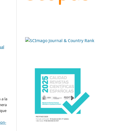
ual
.
 a la
imera
 que
ion-