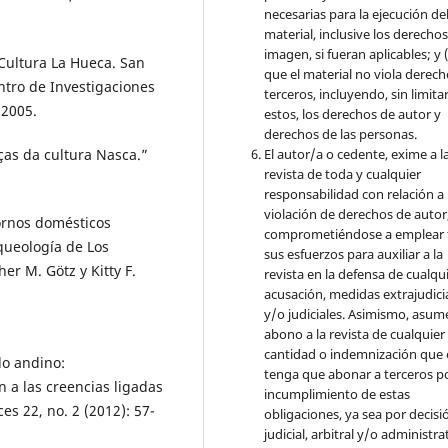
necesarias para la ejecución de
material, inclusive los derecho
imagen, si fueran aplicables; y (
Cultura La Hueca. San
que el material no viola derec
ntro de Investigaciones
terceros, incluyendo, sin limita
 2005.
estos, los derechos de autor y
derechos de las personas.
El autor/a o cedente, exime a l
as da cultura Nasca.”
revista de toda y cualquier
responsabilidad con relación a 
violación de derechos de autor
ornos domésticos
comprometiéndose a emplear 
queología de Los
sus esfuerzos para auxiliar a la
r M. Götz y Kitty F.
revista en la defensa de cualqu
acusación, medidas extrajudici
y/o judiciales. Asimismo, asume
abono a la revista de cualquier
cantidad o indemnización que 
do andino:
tenga que abonar a terceros po
n a las creencias ligadas
incumplimiento de estas
s 22, no. 2 (2012): 57-
obligaciones, ya sea por decisi
judicial, arbitral y/o administra