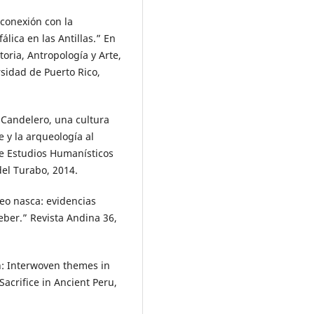
 conexión con la
álica en las Antillas.” En
oria, Antropología y Arte,
sidad de Puerto Rico,
 Candelero, una cultura
e y la arqueología al
de Estudios Humanísticos
del Turabo, 2014.
feo nasca: evidencias
eber.” Revista Andina 36,
on: Interwoven themes in
Sacrifice in Ancient Peru,