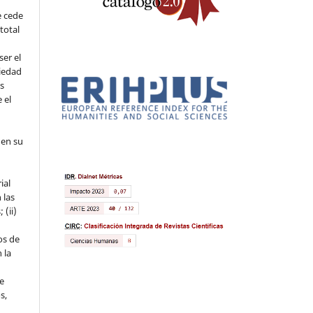
e cede
 total
ser el
piedad
os
 el
 en su
ial
 las
 (ii)
os de
 la
ue
s,