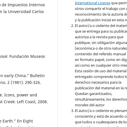
International License
que perm
io de Impuestos Internos
otros compartir el trabajo con
n la Universidad Carlos
reconocimiento de la autoría d
y la publicación inicial en esta r
El autor/a o cedente del materi
que se entrega para su publica
autoriza a la revista para que
publique, sin obligación algun
(económica o de otra naturalez
contenido del referido manual
n José: Fundación Museos
en formato papel, como en digi
así como en cualquier otro med
Esta cesión de uso del material
n early China.” Bulletin
entregado comprende todos l
 no. 2 (1981): 290-326.
derechos necesarios para la
publicación del material en la r
Quedan garantizados,
te. Icons, power and
simultáneamente, los derecho
 Creek: Left Coast, 2008.
morales del autor
El autor/a o cedente es plena
consciente y está de acuerdo 
e Earth.” En Eight
que todos o cualesquiera de lo