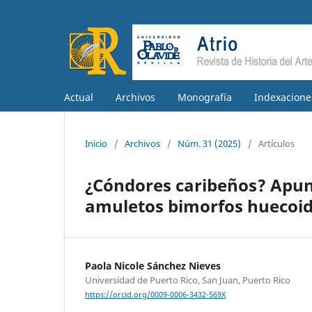
Actual
Archivos
Monografía
Indexacione
Inicio
/
Archivos
/
Núm. 31 (2025)
/
Artículos
¿Cóndores caribeños? Apunte
amuletos bimorfos huecoid
Paola Nicole Sánchez Nieves
Universidad de Puerto Rico, San Juan, Puerto Rico
https://orcid.org/0009-0006-3432-569X