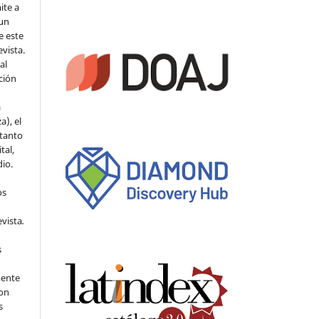
ite a
 un
e este
evista.
al
ción
a
a), el
 tanto
tal,
io.
os
evista
.
s
mente
con
s