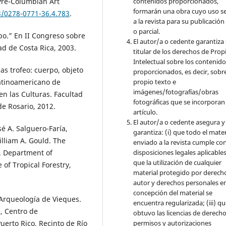
Pre-Columbian Art
contenidos proporcionados,
formarán una obra cuyo uso s
3/0278-0771-36.4.783
.
a la revista para su publicación
o parcial.
mpo.” En II Congreso sobre
El autor/a o cedente garantiza 
ad de Costa Rica, 2003.
titular de los derechos de Pro
Intelectual sobre los contenid
as trofeo: cuerpo, objeto
proporcionados, es decir, sobre
Latinoamericano de
propio texto e
imágenes/fotografías/obras
n las Culturas. Facultad
fotográficas que se incorporan
e Rosario, 2012.
artículo.
El autor/a o cedente asegura y
sé A. Salguero-Faría,
garantiza: (i) que todo el mater
lliam A. Gould. The
enviado a la revista cumple con
disposiciones legales aplicables;
S. Department of
que la utilización de cualquier
e of Tropical Forestry,
material protegido por derech
autor y derechos personales en
concepción del material se
 Arqueología de Vieques.
encuentra regularizada; (iii) q
e, Centro de
obtuvo las licencias de derecho
permisos y autorizaciones
uerto Rico, Recinto de Río