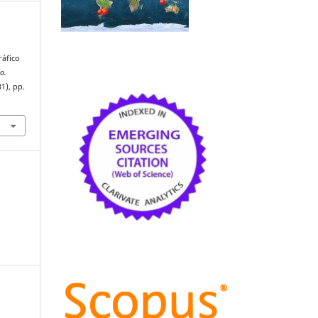
ráfico
io.
31), pp.