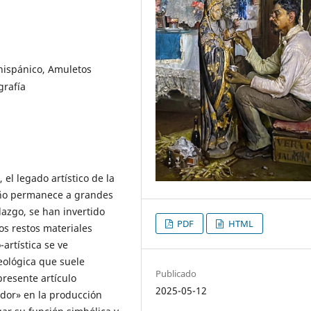
hispánico, Amuletos
grafía
, el legado artístico de la
eño permanece a grandes
lazgo, se han invertido
PDF
HTML
los restos materiales
artística se ve
ológica que suele
Publicado
presente artículo
2025-05-12
ndor» en la producción