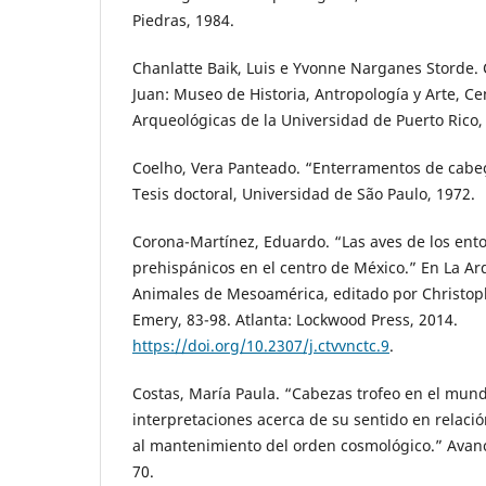
Piedras, 1984.
Chanlatte Baik, Luis e Yvonne Narganes Storde. 
Juan: Museo de Historia, Antropología y Arte, Ce
Arqueológicas de la Universidad de Puerto Rico,
Coelho, Vera Panteado. “Enterramentos de cabeç
Tesis doctoral, Universidad de São Paulo, 1972.
Corona-Martínez, Eduardo. “Las aves de los ent
prehispánicos en el centro de México.” En La Ar
Animales de Mesoamérica, editado por Christophe
Emery, 83-98. Atlanta: Lockwood Press, 2014.
https://doi.org/10.2307/j.ctvvnctc.9
.
Costas, María Paula. “Cabezas trofeo en el mun
interpretaciones acerca de su sentido en relació
al mantenimiento del orden cosmológico.” Avance
70.