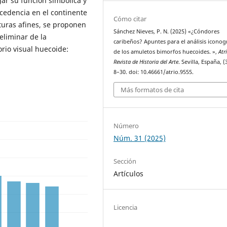
gar su función simbólica y
ocedencia en el continente
Cómo citar
turas afines, se proponen
Sánchez Nieves, P. N. (2025) «¿Cóndores
reliminar de la
caribeños? Apuntes para el análisis iconog
orio visual huecoide:
de los amuletos bimorfos huecoides. »,
Atr
Revista de Historia del Arte
. Sevilla, España, (
8–30. doi: 10.46661/atrio.9555.
Más formatos de cita
Número
Núm. 31 (2025)
Sección
Artículos
Licencia