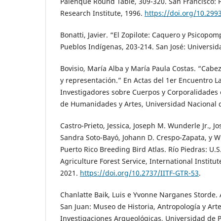
Palenque Round Table, 309-320. San Francisco: 
Research Institute, 1996.
https://doi.org/10.299
Bonatti, Javier. “El Zopilote: Caquero y Psicopo
Pueblos Indígenas, 203-214. San José: Universid
Bovisio, María Alba y María Paula Costas. “Cabez
y representación.” En Actas del 1er Encuentro 
Investigadores sobre Cuerpos y Corporalidades e
de Humanidades y Artes, Universidad Nacional d
Castro-Prieto, Jessica, Joseph M. Wunderle Jr., Jo
Sandra Soto-Bayó, Johann D. Crespo-Zapata, y Wi
Puerto Rico Breeding Bird Atlas. Río Piedras: U.
Agriculture Forest Service, International Institut
2021.
https://doi.org/10.2737/IITF-GTR-53
.
Chanlatte Baik, Luis e Yvonne Narganes Storde.
San Juan: Museo de Historia, Antropología y Art
Investigaciones Arqueológicas, Universidad de P