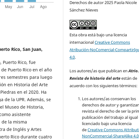
Derechos de autor 2025 Paola Nicole
Sánchez Nieves
Esta obra está bajo una licencia
internacional
Creative Commons
erto Rico, San Juan,
Atribución-NoComercial-CompartirIg
4.0
.
 Puerto Rico, fue
o de Puerto Rico en el año
Los autores/as que publican en
Atrio
 tres semestres para luego
Revista de historia del arte
están de
ón en Historia del Arte
acuerdo con los siguientes términos:
 Piedras en el 2020. Ha
Los autores/as conservan los
ga de la UPR. Además, se
derechos de autor y garantizan
el Museo de Historia,
revista el derecho de ser la pr
 como asistente
publicación del trabajo al igual
te de la misma
licenciado bajo una licencia
ra de Inglés y Artes
de
Creative Commons Attribut
NonCommercial-ShareAlike 4.0
erto Rico durante cuatro