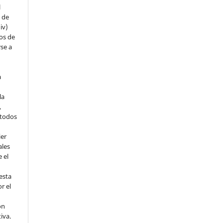
l
s de
iv)
hos de
rse a
a
la
,
todos
ier
ales
 el
esta
r el
ón
tiva.