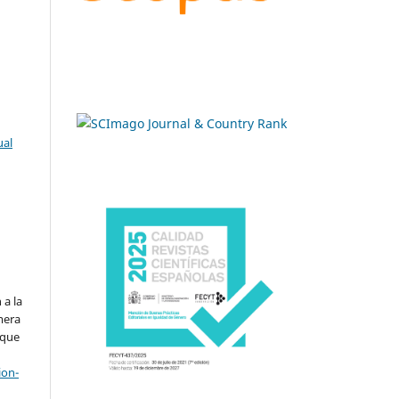
ual
.
 a la
imera
 que
ion-