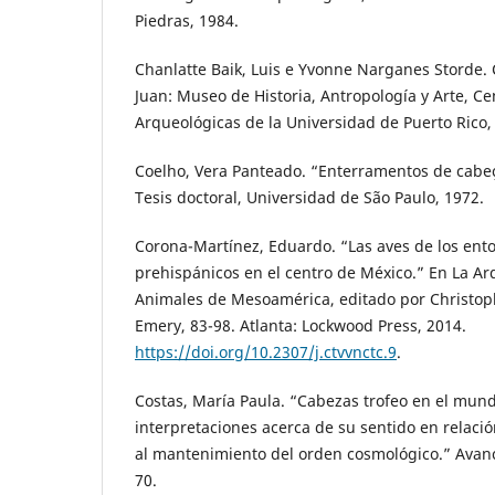
Piedras, 1984.
Chanlatte Baik, Luis e Yvonne Narganes Storde. 
Juan: Museo de Historia, Antropología y Arte, Ce
Arqueológicas de la Universidad de Puerto Rico,
Coelho, Vera Panteado. “Enterramentos de cabeç
Tesis doctoral, Universidad de São Paulo, 1972.
Corona-Martínez, Eduardo. “Las aves de los ent
prehispánicos en el centro de México.” En La Ar
Animales de Mesoamérica, editado por Christophe
Emery, 83-98. Atlanta: Lockwood Press, 2014.
https://doi.org/10.2307/j.ctvvnctc.9
.
Costas, María Paula. “Cabezas trofeo en el mun
interpretaciones acerca de su sentido en relació
al mantenimiento del orden cosmológico.” Avance
70.