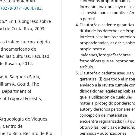
Pre-Columbian Art
contenidos proporcionados,
formarán una obra cuyo uso s
3/0278-0771-36.4.783
.
a la revista para su publicación
o parcial.
mpo.” En II Congreso sobre
El autor/a o cedente garantiza 
ad de Costa Rica, 2003.
titular de los derechos de Pro
Intelectual sobre los contenid
as trofeo: cuerpo, objeto
proporcionados, es decir, sobre
Latinoamericano de
propio texto e
imágenes/fotografías/obras
n las Culturas. Facultad
fotográficas que se incorporan
e Rosario, 2012.
artículo.
El autor/a o cedente asegura y
sé A. Salguero-Faría,
garantiza: (i) que todo el mater
lliam A. Gould. The
enviado a la revista cumple con
disposiciones legales aplicables;
S. Department of
que la utilización de cualquier
e of Tropical Forestry,
material protegido por derech
autor y derechos personales en
concepción del material se
 Arqueología de Vieques.
encuentra regularizada; (iii) q
e, Centro de
obtuvo las licencias de derecho
permisos y autorizaciones
uerto Rico, Recinto de Río