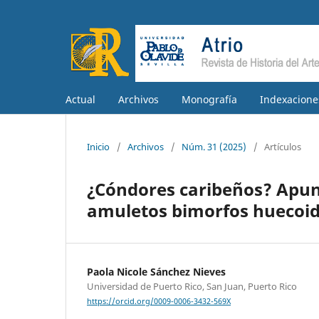
Actual
Archivos
Monografía
Indexacione
Inicio
/
Archivos
/
Núm. 31 (2025)
/
Artículos
¿Cóndores caribeños? Apunte
amuletos bimorfos huecoid
Paola Nicole Sánchez Nieves
Universidad de Puerto Rico, San Juan, Puerto Rico
https://orcid.org/0009-0006-3432-569X