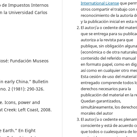
International License
que perm
io de Impuestos Internos
otros compartir el trabajo con
n la Universidad Carlos
reconocimiento de la autoría d
y la publicación inicial en esta r
El autor/a o cedente del materi
que se entrega para su publica
autoriza a la revista para que
publique, sin obligación algun
(económica o de otra naturalez
contenido del referido manual
n José: Fundación Museos
en formato papel, como en digi
así como en cualquier otro med
Esta cesión de uso del material
n early China.” Bulletin
entregado comprende todos l
 no. 2 (1981): 290-326.
derechos necesarios para la
publicación del material en la r
Quedan garantizados,
te. Icons, power and
simultáneamente, los derecho
 Creek: Left Coast, 2008.
morales del autor
El autor/a o cedente es plena
consciente y está de acuerdo 
e Earth.” En Eight
que todos o cualesquiera de lo