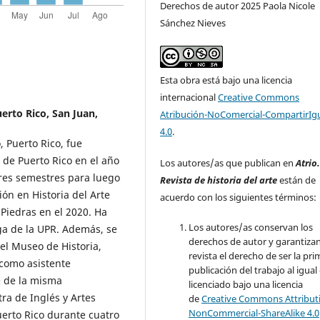
Derechos de autor 2025 Paola Nicole
Sánchez Nieves
Esta obra está bajo una licencia
internacional
Creative Commons
erto Rico, San Juan,
Atribución-NoComercial-CompartirIg
4.0
.
 Puerto Rico, fue
o de Puerto Rico en el año
Los autores/as que publican en
Atrio
 tres semestres para luego
Revista de historia del arte
están de
ón en Historia del Arte
acuerdo con los siguientes términos:
 Piedras en el 2020. Ha
Los autores/as conservan los
ga de la UPR. Además, se
derechos de autor y garantizan
el Museo de Historia,
revista el derecho de ser la pr
 como asistente
publicación del trabajo al igual
te de la misma
licenciado bajo una licencia
ra de Inglés y Artes
de
Creative Commons Attribut
NonCommercial-ShareAlike 4.0
erto Rico durante cuatro