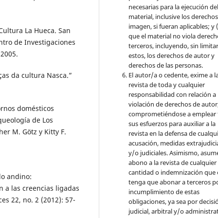
necesarias para la ejecución de
material, inclusive los derecho
imagen, si fueran aplicables; y (
Cultura La Hueca. San
que el material no viola derec
ntro de Investigaciones
terceros, incluyendo, sin limita
 2005.
estos, los derechos de autor y
derechos de las personas.
El autor/a o cedente, exime a l
as da cultura Nasca.”
revista de toda y cualquier
responsabilidad con relación a 
violación de derechos de autor
ornos domésticos
comprometiéndose a emplear 
queología de Los
sus esfuerzos para auxiliar a la
r M. Götz y Kitty F.
revista en la defensa de cualqu
acusación, medidas extrajudici
y/o judiciales. Asimismo, asume
abono a la revista de cualquier
cantidad o indemnización que 
do andino:
tenga que abonar a terceros po
n a las creencias ligadas
incumplimiento de estas
s 22, no. 2 (2012): 57-
obligaciones, ya sea por decisi
judicial, arbitral y/o administra