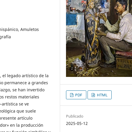
hispánico, Amuletos
grafía
, el legado artístico de la
eño permanece a grandes
lazgo, se han invertido
PDF
HTML
los restos materiales
artística se ve
ológica que suele
Publicado
presente artículo
2025-05-12
ndor» en la producción