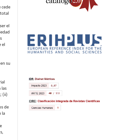
e cede
 total
ser el
piedad
os
 el
 en su
ial
 las
 (ii)
os de
 la
ue
s,