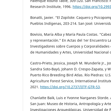
Palenque Round Table, 309-320. San Francisco: 
Research Institute, 1996.
https://doi.org/10.299
Bonatti, Javier. “El Zopilote: Caquero y Psicopo
Pueblos Indígenas, 203-214. San José: Universid
Bovisio, María Alba y María Paula Costas. “Cabez
y representación.” En Actas del 1er Encuentro 
Investigadores sobre Cuerpos y Corporalidades e
de Humanidades y Artes, Universidad Nacional d
Castro-Prieto, Jessica, Joseph M. Wunderle Jr., Jo
Sandra Soto-Bayó, Johann D. Crespo-Zapata, y Wi
Puerto Rico Breeding Bird Atlas. Río Piedras: U.
Agriculture Forest Service, International Institut
2021.
https://doi.org/10.2737/IITF-GTR-53
.
Chanlatte Baik, Luis e Yvonne Narganes Storde.
San Juan: Museo de Historia, Antropología y Art
Investigaciones Arqueológicas, Universidad de P