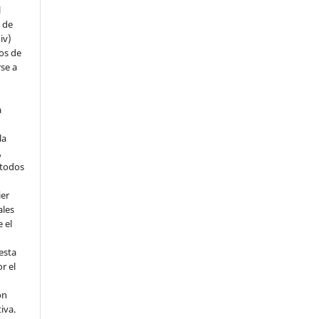
l
s de
iv)
hos de
rse a
a
la
,
todos
ier
ales
 el
esta
r el
ón
tiva.