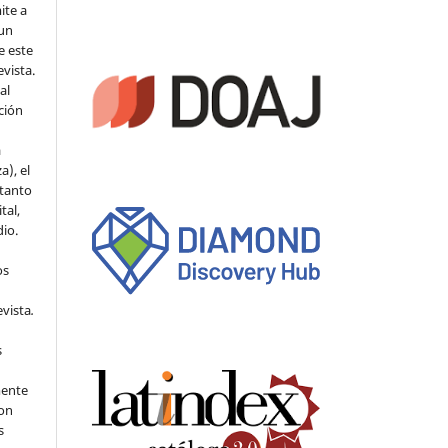
ite a
 un
e este
evista.
al
ción
a
a), el
 tanto
tal,
io.
os
evista
.
s
mente
con
s