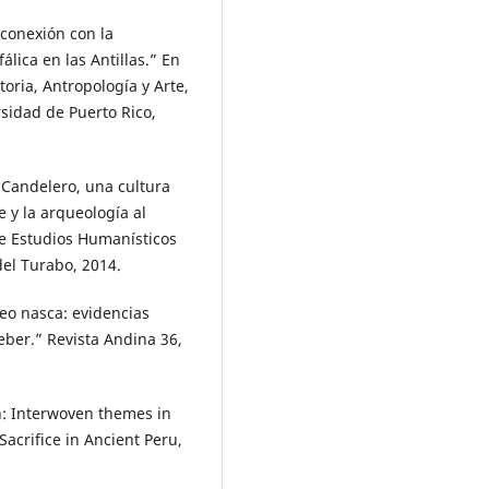
 conexión con la
álica en las Antillas.” En
oria, Antropología y Arte,
sidad de Puerto Rico,
 Candelero, una cultura
e y la arqueología al
de Estudios Humanísticos
del Turabo, 2014.
feo nasca: evidencias
eber.” Revista Andina 36,
on: Interwoven themes in
Sacrifice in Ancient Peru,