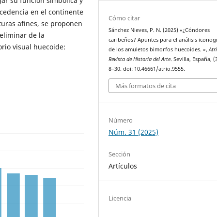
gar su función simbólica y
ocedencia en el continente
Cómo citar
turas afines, se proponen
Sánchez Nieves, P. N. (2025) «¿Cóndores
reliminar de la
caribeños? Apuntes para el análisis iconog
orio visual huecoide:
de los amuletos bimorfos huecoides. »,
Atr
Revista de Historia del Arte
. Sevilla, España, (
8–30. doi: 10.46661/atrio.9555.
Más formatos de cita
Número
Núm. 31 (2025)
Sección
Artículos
Licencia