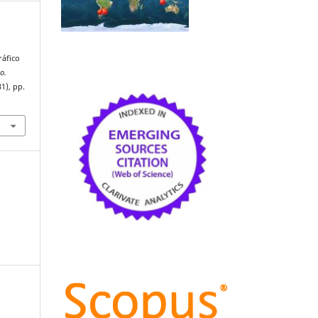
ráfico
io.
31), pp.