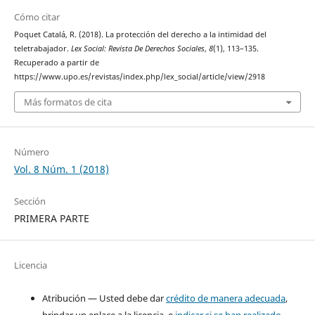
Cómo citar
Poquet Catalá, R. (2018). La protección del derecho a la intimidad del
teletrabajador.
Lex Social: Revista De Derechos Sociales
,
8
(1), 113–135.
Recuperado a partir de
https://www.upo.es/revistas/index.php/lex_social/article/view/2918
Más formatos de cita
Número
Vol. 8 Núm. 1 (2018)
Sección
PRIMERA PARTE
Licencia
Atribución — Usted debe dar
crédito de manera adecuada
,
brindar un enlace a la licencia, e
indicar si se han realizado