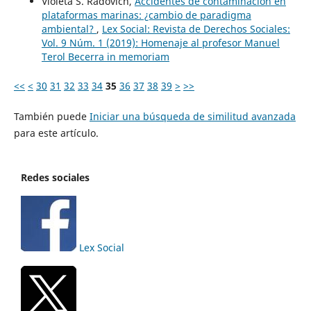
Violeta S. Radovich,
Accidentes de contaminación en
plataformas marinas: ¿cambio de paradigma
ambiental?
,
Lex Social: Revista de Derechos Sociales:
Vol. 9 Núm. 1 (2019): Homenaje al profesor Manuel
Terol Becerra in memoriam
<<
<
30
31
32
33
34
35
36
37
38
39
>
>>
También puede
Iniciar una búsqueda de similitud avanzada
para este artículo.
Redes sociales
Lex Social