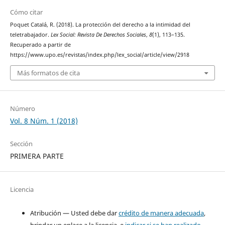
Cómo citar
Poquet Catalá, R. (2018). La protección del derecho a la intimidad del
teletrabajador.
Lex Social: Revista De Derechos Sociales
,
8
(1), 113–135.
Recuperado a partir de
https://www.upo.es/revistas/index.php/lex_social/article/view/2918
Más formatos de cita
Número
Vol. 8 Núm. 1 (2018)
Sección
PRIMERA PARTE
Licencia
Atribución — Usted debe dar
crédito de manera adecuada
,
brindar un enlace a la licencia, e
indicar si se han realizado