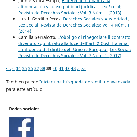
Jaume Saura Estapà,
El derecho humano a la
alimentación y su exigibilidad jurídica
,
Lex Social:
Revista de Derechos Sociales: Vol. 3 Núm. 1 (2013)
Luis I. Gordillo Pérez,
Derechos Sociales y Austeridad
,
Lex Social: Revista de Derechos Sociales: Vol. 4 Núm. 1
(2014)
Camilla Serraiotto,
L'obbligo di rinegoziare il contratto
divenuto squilibrato alla luce dell'art. 2 Cost. Italiana.
L'influenza del diritto dell'Unione Europea
,
Lex Social:
Revista de Derechos Sociales: Vol. 7 Núm. 1 (2017)
<<
<
34
35
36
37
38
39
40
41
42
43
>
>>
También puede
Iniciar una búsqueda de similitud avanzada
para este artículo.
Redes sociales