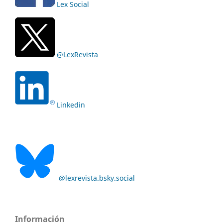
Lex Social
@LexRevista
Linkedin
@lexrevista.bsky.social
Información