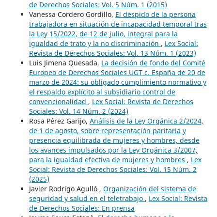
de Derechos Sociales: Vol. 5 Núm. 1 (2015)
Vanessa Cordero Gordillo,
El despido de la persona
trabajadora en situación de incapacidad temporal tras
la Ley 15/2022, de 12 de julio, integral para la
igualdad de trato y la no discriminación
,
Lex Social:
Revista de Derechos Sociales: Vol. 13 Núm. 1 (2023)
Luis Jimena Quesada,
La decisión de fondo del Comité
Europeo de Derechos Sociales UGT c. España de 20 de
marzo de 2024: su obligado cumplimiento normativo y
el respaldo explícito al subsidiario control de
convencionalidad
,
Lex Social: Revista de Derechos
Sociales: Vol. 14 Núm. 2 (2024)
Rosa Pérez Garijo,
Análisis de la Ley Orgánica 2/2024,
de 1 de agosto, sobre representación paritaria y
presencia equilibrada de mujeres y hombres, desde
los avances impulsados por la Ley Orgánica 3/2007,
para la igualdad efectiva de mujeres y hombres
,
Lex
Social: Revista de Derechos Sociales: Vol. 15 Núm. 2
(2025)
Javier Rodrigo Agulló ,
Organización del sistema de
seguridad y salud en el teletrabajo
,
Lex Social: Revista
de Derechos Sociales: En prensa