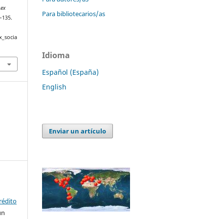
Lex
Para bibliotecarios/as
3–135.
x_socia
Idioma
Español (España)
English
Enviar un artículo
rédito
un