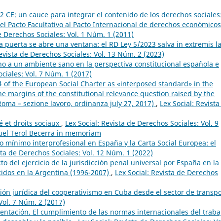
0.2 CE: un cauce para integrar el contenido de los derechos sociales
del Pacto Facultativo al Pacto Internacional de derechos económicos
e Derechos Sociales: Vol. 1 Núm. 1 (2011)
 puerta se abre una ventana: el RD Ley 5/2023 salva in extremis l
Revista de Derechos Sociales: Vol. 13 Núm. 2 (2023)
cho a un ambiente sano en la perspectiva constitucional española e
ociales: Vol. 7 Núm. 1 (2017)
24 of the European Social Charter as «interposed standard» in the
the margins of the constitutional relevance question raised by the
Roma – sezione lavoro, ordinanza july 27, 2017)
,
Lex Social: Revista
té et droits sociaux
,
Lex Social: Revista de Derechos Sociales: Vol. 9
uel Terol Becerra in memoriam
io mínimo interprofesional en España y la Carta Social Europea: el
sta de Derechos Sociales: Vol. 12 Núm. 1 (2022)
cto del ejercicio de la jurisdicción penal universal por España en la
ecidos en la Argentina (1996-2007)
,
Lex Social: Revista de Derechos
ión jurídica del cooperativismo en Cuba desde el sector de transp
Vol. 7 Núm. 2 (2017)
entación. El cumplimiento de las normas internacionales del traba