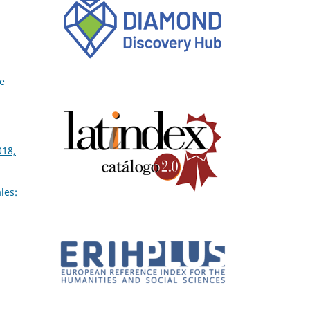
de
018,
les: