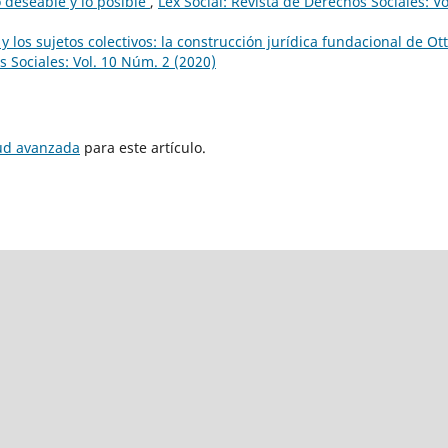
o deseable y lo posible
,
Lex Social: Revista de Derechos Sociales: Vo
 y los sujetos colectivos: la construcción jurídica fundacional de Ot
s Sociales: Vol. 10 Núm. 2 (2020)
tud avanzada
para este artículo.