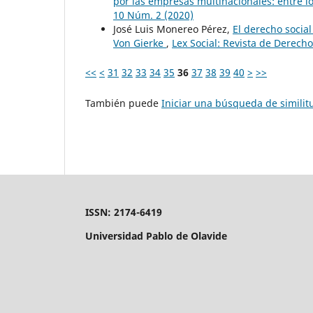
por las empresas multinacionales: entre l
10 Núm. 2 (2020)
José Luis Monereo Pérez,
El derecho social
Von Gierke
,
Lex Social: Revista de Derecho
<<
<
31
32
33
34
35
36
37
38
39
40
>
>>
También puede
Iniciar una búsqueda de simili
ISSN: 2174-6419
Universidad Pablo de Olavide