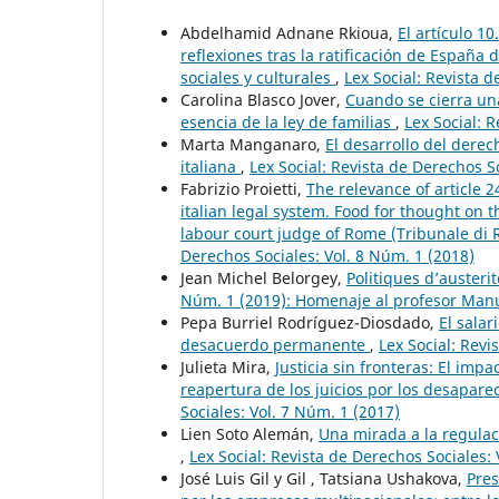
Abdelhamid Adnane Rkioua,
El artículo 1
reflexiones tras la ratificación de España 
sociales y culturales
,
Lex Social: Revista d
Carolina Blasco Jover,
Cuando se cierra una
esencia de la ley de familias
,
Lex Social: 
Marta Manganaro,
El desarrollo del dere
italiana
,
Lex Social: Revista de Derechos S
Fabrizio Proietti,
The relevance of article 
italian legal system. Food for thought on 
labour court judge of Rome (Tribunale di 
Derechos Sociales: Vol. 8 Núm. 1 (2018)
Jean Michel Belorgey,
Politiques d’austeri
Núm. 1 (2019): Homenaje al profesor Man
Pepa Burriel Rodríguez-Diosdado,
El salar
desacuerdo permanente
,
Lex Social: Revi
Julieta Mira,
Justicia sin fronteras: El impa
reapertura de los juicios por los desapar
Sociales: Vol. 7 Núm. 1 (2017)
Lien Soto Alemán,
Una mirada a la regulac
,
Lex Social: Revista de Derechos Sociales: 
José Luis Gil y Gil , Tatsiana Ushakova,
Pres