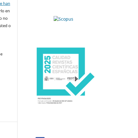
se han
rlo en
ro no
sted o
de