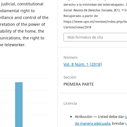
 judicial, constitutional
derecho a la intimidad del teletrabajador.
undamental right to
Social: Revista De Derechos Sociales
,
8
(1), 11
Recuperado a partir de
illance and control of the
https://www.upo.es/revistas/index.php/le
retation of the power of
l/article/view/2918
lability of the home, the
Más formatos de cita
unications, the right to
he teleworker.
Número
Vol. 8 Núm. 1 (2018)
Sección
PRIMERA PARTE
Licencia
Atribución — Usted debe dar
c
de manera adecuada
, brindar 