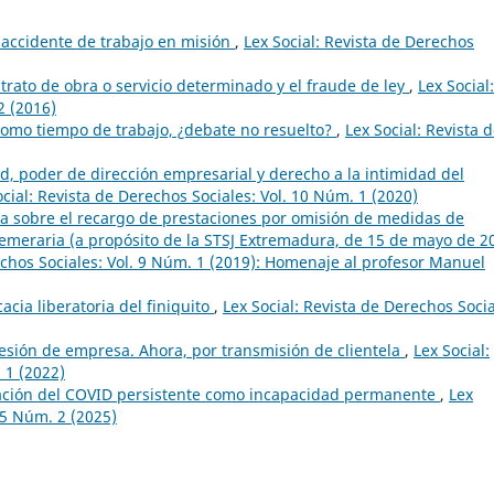
l accidente de trabajo en misión
,
Lex Social: Revista de Derechos
trato de obra o servicio determinado y el fraude de ley
,
Lex Social:
2 (2016)
como tiempo de trabajo, ¿debate no resuelto?
,
Lex Social: Revista 
ud, poder de dirección empresarial y derecho a la intimidad del
ocial: Revista de Derechos Sociales: Vol. 10 Núm. 1 (2020)
a sobre el recargo de prestaciones por omisión de medidas de
 temeraria (a propósito de la STSJ Extremadura, de 15 de mayo de 2
echos Sociales: Vol. 9 Núm. 1 (2019): Homenaje al profesor Manuel
cacia liberatoria del finiquito
,
Lex Social: Revista de Derechos Socia
cesión de empresa. Ahora, por transmisión de clientela
,
Lex Social:
 1 (2022)
icación del COVID persistente como incapacidad permanente
,
Lex
15 Núm. 2 (2025)