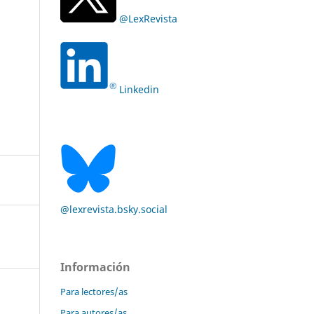
@LexRevista
Linkedin
@lexrevista.bsky.social
Información
Para lectores/as
Para autores/as