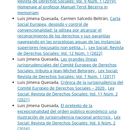
Revista de Derechos Sociales: Vol. 9 Núm. 1 (2019):
Homenaje al profesor Manuel Terol Becerra in
memoriam
Luis Jimena Quesada, Carmen Salcedo Beltrán,
Carta
Social Europea, despido y control de
convencionalidad: la odisea por alcanzar el
reconocimiento de los derechos y sus garantías
navegando en las procelosas aguas de las instancias
superiores (excusatio non petita…)
,
Lex Social: Revista
de Derechos Sociales: Vol. 12 Núm. 1 (2022)
Luis Jimena Quesada,
Las grandes líneas
jurisprudenciales del Comité Europeo de Derechos
Sociales: tributo a Jean-Michel Belorgey
,
Lex Social:
Revista de Derechos Sociales: Vol. 7 Núm. 1 (2017)
Luis Jimena Quesada,
Crónica de la jurisprudencia del
Comité Europeo de Derechos Sociales – 2020
,
Lex
Social: Revista de Derechos Sociales: Vol. 11 Núm. 2
(2021)
Luis Jimena Quesada,
El pretexto de la
excepcionalidad del orden público económico: una
ilustración de jurisprudencia nacional anticrisis
,
Lex
Social: Revista de Derechos Sociales: Vol. 6 Núm. 2
(2016)