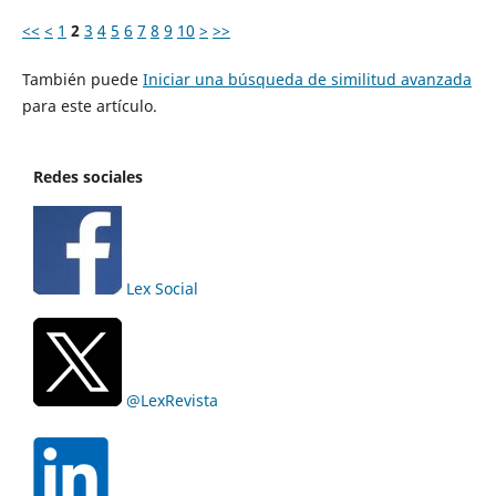
<<
<
1
2
3
4
5
6
7
8
9
10
>
>>
También puede
Iniciar una búsqueda de similitud avanzada
para este artículo.
Redes sociales
Lex Social
@LexRevista