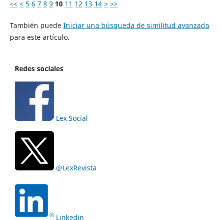
<<
<
5
6
7
8
9
10
11
12
13
14
>
>>
También puede
Iniciar una búsqueda de similitud avanzada
para este artículo.
Redes sociales
Lex Social
@LexRevista
Linkedin