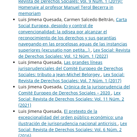
Revista de Derechos Sociales: Vol. 9 Núm. 1 (2019):
Homenaje al profesor Manuel Terol Becerra in
memoriam
Luis Jimena Quesada, Carmen Salcedo Beltrán,
Carta
Social Europea, despido y control de
convencionalidad: la odisea por alcanzar el
reconocimiento de los derechos y sus garantías
navegando en las procelosas aguas de las instancias
superiores (excusatio non petita…)
,
Lex Social: Revista
de Derechos Sociales: Vol. 12 Núm. 1 (2022)
Luis Jimena Quesada,
Las grandes líneas
jurisprudenciales del Comité Europeo de Derechos
Sociales: tributo a Jean-Michel Belorgey
,
Lex Social:
Revista de Derechos Sociales: Vol. 7 Núm. 1 (2017)
Luis Jimena Quesada,
Crónica de la jurisprudencia del
Comité Europeo de Derechos Sociales – 2020
,
Lex
Social: Revista de Derechos Sociales: Vol. 11 Núm. 2
(2021)
Luis Jimena Quesada,
El pretexto de la
excepcionalidad del orden público económico: una
ilustración de jurisprudencia nacional anticrisis
,
Lex
Social: Revista de Derechos Sociales: Vol. 6 Núm. 2
(2016)