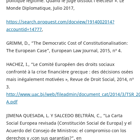
politique légitime. Quand le juge dissout l’électeur ». Le
Monde Diplomatique, Julio 2017,
https://search.proquest.com/docview/1914002014?
accountid=14777
,
GRIMM, D., “The Democratic Cost of Constitutionalisation:
The European Case”, European Law Journal, 2015, nº 4.
HACHEZ, I., “Le Comité Européen des droits sociaux
confronté à la crise financière grecque : des décisions osées
mais inégalement motivées », Revue de Droit Social, 2014, nº
3.
http://www.uac.bj/web/fileadmin/document_cat/2014/3/TSR_2
A.pdf
JIMENA QUESADA, L. Y SALCEDO BELTRÁN, C., “La Carta
Social Europea revisada (Constitución Social de Europa) y el
Acuerdo del Consejo de Ministros: el compromiso con los
derechos y ¿con sus garantías?”, en