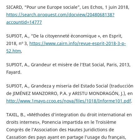
SICARD, “Pour une Europe sociale”, Les Echos, 1 juin 2018,
https://search.proquest.com/docview/2048068138?
accountid=14777
SUPIOT, A., “De la citoyenneté économique », en Esprit,
2018, nº 3,
https://www.cairn.info/revue-esprit-2018-3-p-
52.htm
,
SUPIOT, A., Grandeur et misère de l’Etat Social, Paris, 2013,
Fayard.
SUPIOT, A., Grandeza y miseria del Estado Social (traducción
de JIMÉNEZ MANZORRO, P.A. y ARISTU MONDRAGÓN, J.), en
http://www.1mayo.ccoo.es/nova/files/1018/Informe101.pdf
.
TAXIL, B., «Méthodes d’integration du droit international en
droits internes», Ponencia impartida en le Troisième
Congrès de l’Association des Hautes Juridictions de
Cassation des pays ayant en partage l’usage du français,