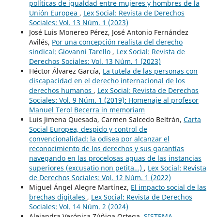
políticas de igualdad entre mujeres y hombres de la
Unión Europea
,
Lex Social: Revista de Derechos
Sociales: Vol. 13 Núm. 1 (2023)
José Luis Monereo Pérez, José Antonio Fernández
Avilés,
Por una concepción realista del derecho
sindical: Giovanni Tarello
,
Lex Social: Revista de
Derechos Sociales: Vol. 13 Núm. 1 (2023)
Héctor Álvarez García,
La tutela de las personas con
discapacidad en el derecho internacional de los
derechos humanos
,
Lex Social: Revista de Derechos
Sociales: Vol. 9 Núm. 1 (2019): Homenaje al profesor
Manuel Terol Becerra in memoriam
Luis Jimena Quesada, Carmen Salcedo Beltrán,
Carta
Social Europea, despido y control de
convencionalidad: la odisea por alcanzar el
reconocimiento de los derechos y sus garantías
navegando en las procelosas aguas de las instancias
superiores (excusatio non petita…)
,
Lex Social: Revista
de Derechos Sociales: Vol. 12 Núm. 1 (2022)
Miguel Ángel Alegre Martínez,
El impacto social de las
brechas digitales
,
Lex Social: Revista de Derechos
Sociales: Vol. 14 Núm. 2 (2024)
Alejandra Verónica Zúñiga Ortega,
SISTEMA