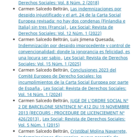
Derechos Sociales: Vol. 8 Núm. 2 (2018)
Carmen Salcedo Beltrán,
Las indemnizaciones por
despido injustificado y el art. 24 de la Carta Social
Europea revisada: no hay dos condenas (Finlandia e
Italia) sin tres (Francia)
,
Lex Social: Revista de
Derechos Sociales: Vol. 12 Núm. 1 (2022)
Carmen Salcedo Beltrán, Luis Jimena Quesada,
Indemnización por despido improcedente y control de
convencionalidad: donde la ignorancia es felicidad, es
una locura ser sabio
,
Lex Social: Revista de Derechos
Sociales: Vol. 15 Núm. 1 (2025)
Carmen Salcedo Beltrán,
Conclusiones 2023 del
Comité Europeo de Derecho Sociales: los
incumplimientos de la Carta Social Europea por parte
de España
,
Lex Social: Revista de Derechos Sociales:
Vol. 14 Núm. 1 (2024)
Carmen Salcedo Beltrán,
JUGE DE L’ORDRE SOCIAL Nº
2 DE BARCELONE SENTENCE Nº 412 DU 19 NOVEMBRE
2013 (RECOURS : PROCEDURE DE LICENCIEMENT Nº
426/2013)
,
Lex Social: Revista de Derechos Sociales:
Vol. 5 Núm. 1 (2015)
Carmen Salcedo Beltrán,
Cristóbal Molina Navarrete,