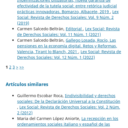
Indemnizaciones disuasorias, nueva garantía de
efectividad de la tutela social: entre retórica judicial
prácticas innovadoras. Bomarzo, Albacete, 2019
,
Lex
Social: Revista de Derechos Sociales: Vol. 9 Núm. 2
(2019)
Carmen Salcedo Beltrán,
Editorial
,
Lex Social: Revista
de Derechos Sociales: Vol. 11 Núm. 1 (2021)
Carmen Salcedo Beltrán,
Gallego Losada, Rocío, Las
pensiones en la economía digital. Retos y Reformas,
Valencia, Tirant lo Blanch, 2021
,
Lex Social: Revista de
Derechos Sociales: Vol. 12 Núm. 1 (2022)
1
2
3
>
>>
Artículos similares
Guillermo Escobar Roca,
Iindivisibilidad y derechos
sociales: De la Declaráción Universal a la Constitución
,
Lex Social: Revista de Derechos Sociales: Vol. 2 Núm.
2 (2012)
Maria del Carmen López Aniorte,
La recepción en los
ordenamientos sociales italiano y español de las