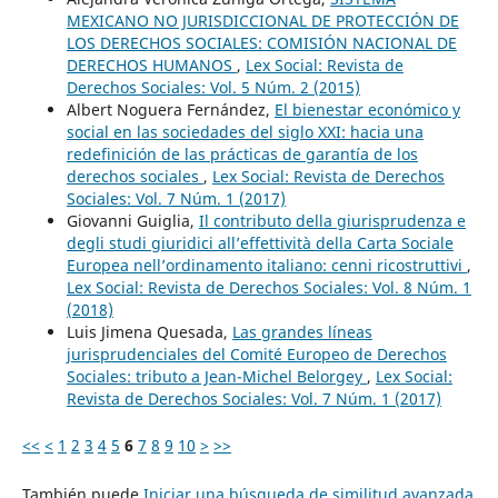
MEXICANO NO JURISDICCIONAL DE PROTECCIÓN DE
LOS DERECHOS SOCIALES: COMISIÓN NACIONAL DE
DERECHOS HUMANOS
,
Lex Social: Revista de
Derechos Sociales: Vol. 5 Núm. 2 (2015)
Albert Noguera Fernández,
El bienestar económico y
social en las sociedades del siglo XXI: hacia una
redefinición de las prácticas de garantía de los
derechos sociales
,
Lex Social: Revista de Derechos
Sociales: Vol. 7 Núm. 1 (2017)
Giovanni Guiglia,
Il contributo della giurisprudenza e
degli studi giuridici all’effettività della Carta Sociale
Europea nell’ordinamento italiano: cenni ricostruttivi
,
Lex Social: Revista de Derechos Sociales: Vol. 8 Núm. 1
(2018)
Luis Jimena Quesada,
Las grandes líneas
jurisprudenciales del Comité Europeo de Derechos
Sociales: tributo a Jean-Michel Belorgey
,
Lex Social:
Revista de Derechos Sociales: Vol. 7 Núm. 1 (2017)
<<
<
1
2
3
4
5
6
7
8
9
10
>
>>
También puede
Iniciar una búsqueda de similitud avanzada