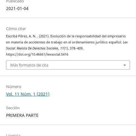
Publicado
2021-01-04
Cómo citar
Escribá Pérez, A. N. . (2021). Evolución de la responsabilidad del empresario
en materia de accidentes de trabajo en el ordenamiento jurídico español.
Lex
Social: Revista De Derechos Sociales
,
11
(1), 378–409.
https://doi.org/10.46661/lexsocial.5416
Más formatos de cita
Número
Vol. 11 Núm. 1 (2021)
Sección
PRIMERA PARTE
Licencia