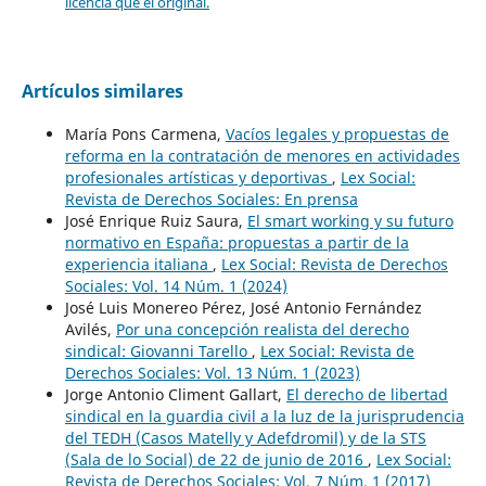
licencia que el original.
Artículos similares
María Pons Carmena,
Vacíos legales y propuestas de
reforma en la contratación de menores en actividades
profesionales artísticas y deportivas
,
Lex Social:
Revista de Derechos Sociales: En prensa
José Enrique Ruiz Saura,
El smart working y su futuro
normativo en España: propuestas a partir de la
experiencia italiana
,
Lex Social: Revista de Derechos
Sociales: Vol. 14 Núm. 1 (2024)
José Luis Monereo Pérez, José Antonio Fernández
Avilés,
Por una concepción realista del derecho
sindical: Giovanni Tarello
,
Lex Social: Revista de
Derechos Sociales: Vol. 13 Núm. 1 (2023)
Jorge Antonio Climent Gallart,
El derecho de libertad
sindical en la guardia civil a la luz de la jurisprudencia
del TEDH (Casos Matelly y Adefdromil) y de la STS
(Sala de lo Social) de 22 de junio de 2016
,
Lex Social:
Revista de Derechos Sociales: Vol. 7 Núm. 1 (2017)