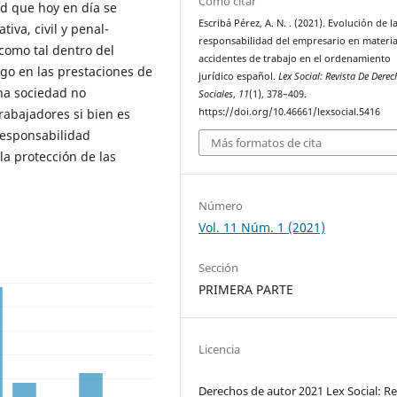
Cómo citar
ad que hoy en día se
Escribá Pérez, A. N. . (2021). Evolución de l
iva, civil y penal-
responsabilidad del empresario en materi
como tal dentro del
accidentes de trabajo en el ordenamiento
rgo en las prestaciones de
jurídico español.
Lex Social: Revista De Derec
na sociedad no
Sociales
,
11
(1), 378–409.
https://doi.org/10.46661/lexsocial.5416
rabajadores si bien es
 responsabilidad
Más formatos de cita
a protección de las
Número
Vol. 11 Núm. 1 (2021)
Sección
PRIMERA PARTE
Licencia
Derechos de autor 2021 Lex Social: Re