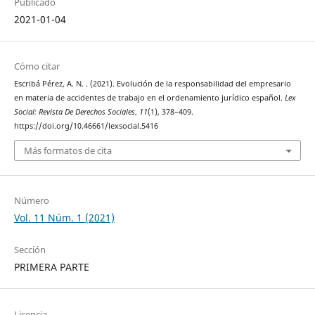
Publicado
2021-01-04
Cómo citar
Escribá Pérez, A. N. . (2021). Evolución de la responsabilidad del empresario
en materia de accidentes de trabajo en el ordenamiento jurídico español.
Lex
Social: Revista De Derechos Sociales
,
11
(1), 378–409.
https://doi.org/10.46661/lexsocial.5416
Más formatos de cita
Número
Vol. 11 Núm. 1 (2021)
Sección
PRIMERA PARTE
Licencia