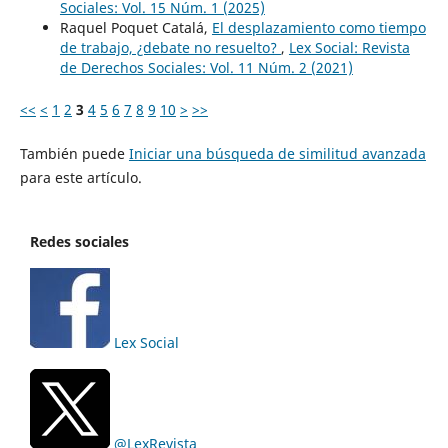
Sociales: Vol. 15 Núm. 1 (2025)
Raquel Poquet Catalá,
El desplazamiento como tiempo
de trabajo, ¿debate no resuelto?
,
Lex Social: Revista
de Derechos Sociales: Vol. 11 Núm. 2 (2021)
<<
<
1
2
3
4
5
6
7
8
9
10
>
>>
También puede
Iniciar una búsqueda de similitud avanzada
para este artículo.
Redes sociales
Lex Social
@LexRevista