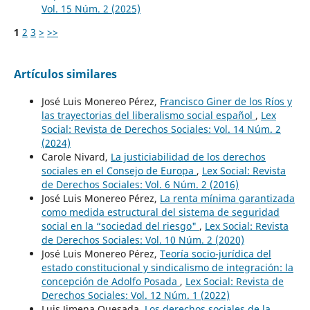
Vol. 15 Núm. 2 (2025)
1
2
3
>
>>
Artículos similares
José Luis Monereo Pérez,
Francisco Giner de los Ríos y
las trayectorias del liberalismo social español
,
Lex
Social: Revista de Derechos Sociales: Vol. 14 Núm. 2
(2024)
Carole Nivard,
La justiciabilidad de los derechos
sociales en el Consejo de Europa
,
Lex Social: Revista
de Derechos Sociales: Vol. 6 Núm. 2 (2016)
José Luis Monereo Pérez,
La renta mínima garantizada
como medida estructural del sistema de seguridad
social en la “sociedad del riesgo"
,
Lex Social: Revista
de Derechos Sociales: Vol. 10 Núm. 2 (2020)
José Luis Monereo Pérez,
Teoría socio-jurídica del
estado constitucional y sindicalismo de integración: la
concepción de Adolfo Posada
,
Lex Social: Revista de
Derechos Sociales: Vol. 12 Núm. 1 (2022)
Luis Jimena Quesada,
Los derechos sociales de la