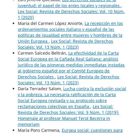
juventud: el papel de los entes locales y regionales
,
Lex Social: Revista de Derechos Sociales: Vol. 10 Núm.
1 (2020)
Maria del Carmen López Aniorte,
La recepción en los
ordenamientos sociales italiano y español de las
políticas de igualdad entre mujeres y hombres de la
Unión Europea
,
Lex Social: Revista de Derechos
Sociales: Vol. 13 Núm. 1 (2023)
Carmen Salcedo Beltrán,
La efectividad de la Carta
Social Europea en la Cañada Real Galiana: análisis
jurídico de las pioneras medidas inmediatas instadas
al gobierno español por el Comité Europeo de
Derechos Sociales
,
Lex Social: Revista de Derechos
Sociales: Vol. 13 Núm. 1 (2023)
Daría Terradez Salom,
Lucha contra la exclusión social
y la pobreza. La necesaria ratificación de la Carta
Social Europea revisada y su protocolo sobre
reclamaciones colectivas en España
,
Lex Social:
Revista de Derechos Sociales: Vol. 9 Núm. 1 (2019):
Homenaje al profesor Manuel Terol Becerra in
memoriam
María Pons Carmena,
Europa social: cuestiones para