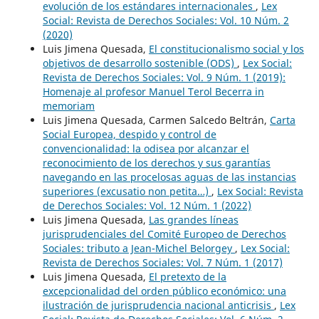
evolución de los estándares internacionales
,
Lex
Social: Revista de Derechos Sociales: Vol. 10 Núm. 2
(2020)
Luis Jimena Quesada,
El constitucionalismo social y los
objetivos de desarrollo sostenible (ODS)
,
Lex Social:
Revista de Derechos Sociales: Vol. 9 Núm. 1 (2019):
Homenaje al profesor Manuel Terol Becerra in
memoriam
Luis Jimena Quesada, Carmen Salcedo Beltrán,
Carta
Social Europea, despido y control de
convencionalidad: la odisea por alcanzar el
reconocimiento de los derechos y sus garantías
navegando en las procelosas aguas de las instancias
superiores (excusatio non petita…)
,
Lex Social: Revista
de Derechos Sociales: Vol. 12 Núm. 1 (2022)
Luis Jimena Quesada,
Las grandes líneas
jurisprudenciales del Comité Europeo de Derechos
Sociales: tributo a Jean-Michel Belorgey
,
Lex Social:
Revista de Derechos Sociales: Vol. 7 Núm. 1 (2017)
Luis Jimena Quesada,
El pretexto de la
excepcionalidad del orden público económico: una
ilustración de jurisprudencia nacional anticrisis
,
Lex