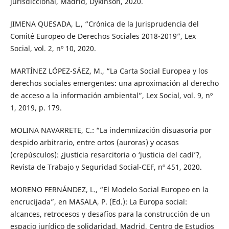
jurisdiccional, Madrid, Dykinson, 2020.
JIMENA QUESADA, L., “Crónica de la Jurisprudencia del
Comité Europeo de Derechos Sociales 2018-2019”, Lex
Social, vol. 2, nº 10, 2020.
MARTÍNEZ LÓPEZ-SÁEZ, M., “La Carta Social Europea y los
derechos sociales emergentes: una aproximación al derecho
de acceso a la información ambiental”, Lex Social, vol. 9, nº
1, 2019, p. 179.
MOLINA NAVARRETE, C.: “La indemnización disuasoria por
despido arbitrario, entre ortos (auroras) y ocasos
(crepúsculos): ¿justicia resarcitoria o ‘justicia del cadí’?,
Revista de Trabajo y Seguridad Social-CEF, nº 451, 2020.
MORENO FERNÁNDEZ, L., “El Modelo Social Europeo en la
encrucijada”, en MASALA, P. (Ed.): La Europa social:
alcances, retrocesos y desafíos para la construcción de un
espacio jurídico de solidaridad, Madrid, Centro de Estudios