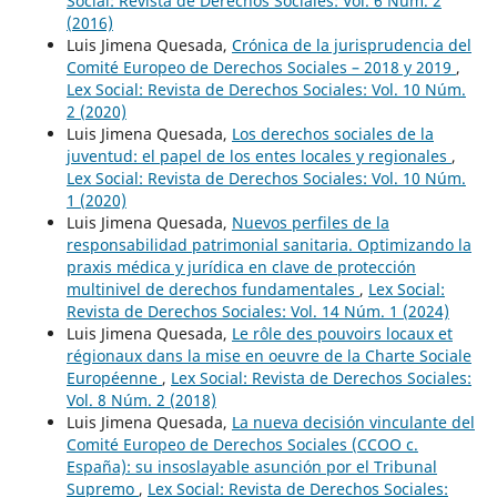
Social: Revista de Derechos Sociales: Vol. 6 Núm. 2
(2016)
Luis Jimena Quesada,
Crónica de la jurisprudencia del
Comité Europeo de Derechos Sociales – 2018 y 2019
,
Lex Social: Revista de Derechos Sociales: Vol. 10 Núm.
2 (2020)
Luis Jimena Quesada,
Los derechos sociales de la
juventud: el papel de los entes locales y regionales
,
Lex Social: Revista de Derechos Sociales: Vol. 10 Núm.
1 (2020)
Luis Jimena Quesada,
Nuevos perfiles de la
responsabilidad patrimonial sanitaria. Optimizando la
praxis médica y jurídica en clave de protección
multinivel de derechos fundamentales
,
Lex Social:
Revista de Derechos Sociales: Vol. 14 Núm. 1 (2024)
Luis Jimena Quesada,
Le rôle des pouvoirs locaux et
régionaux dans la mise en oeuvre de la Charte Sociale
Européenne
,
Lex Social: Revista de Derechos Sociales:
Vol. 8 Núm. 2 (2018)
Luis Jimena Quesada,
La nueva decisión vinculante del
Comité Europeo de Derechos Sociales (CCOO c.
España): su insoslayable asunción por el Tribunal
Supremo
,
Lex Social: Revista de Derechos Sociales: