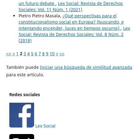
un futuro debate
,
Lex Social: Revista de Derechos
Sociales: Vol. 11 Núm. 1 (2021)
Pietro Pietro Masala,
¿Qué perspectivas para el
constitucionalismo social en Europa? (buscando, e
intentando encender, luces en tiempos oscuros)
,
Lex
Social: Revista de Derechos Sociales: Vol. 8 Núm. 2
(2018)
<<
<
1
2
3
4
5
6
7
8
9
10
>
>>
También puede
Iniciar una búsqueda de similitud avanzada
para este artículo.
Redes sociales
Lex Social