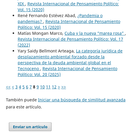
XIX
,
Revista Internacional de Pensamiento Político:
Vol. 15 (2020)
René Fernando Estévez Abad,
¿Pandemia o
pandemias?
,
Revista Internacional de Pensamiento
Político: Vol. 15 (2020)
Matías Mongan Marco,
Cuba y la nueva “marea rosa”
,
Revista Internacional de Pensamiento Político: Vol. 17
(2022)
Yary Saidy Bellmont Arteaga,
La categoría jurídica de
desplazamiento ambiental forzado desde la
perspectiva de la deuda ambiental global en el
Tecnoceno
,
Revista Internacional de Pensamiento
Político: Vol. 20 (2025)
<<
<
3
4
5
6
7
8
9
10
11
12
>
>>
También puede
Iniciar una búsqueda de similitud avanzada
para este artículo.
Enviar un artículo