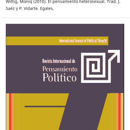
Wittig, Moniq (2010). El pensamiento heterosexual. Trad. J.
Saéz y P. Vidarte. Egales.