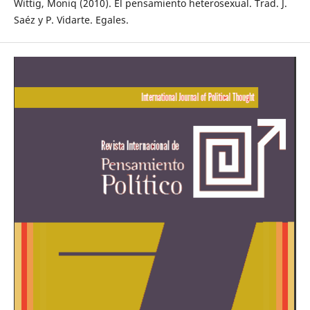
Wittig, Moniq (2010). El pensamiento heterosexual. Trad. J.
Saéz y P. Vidarte. Egales.