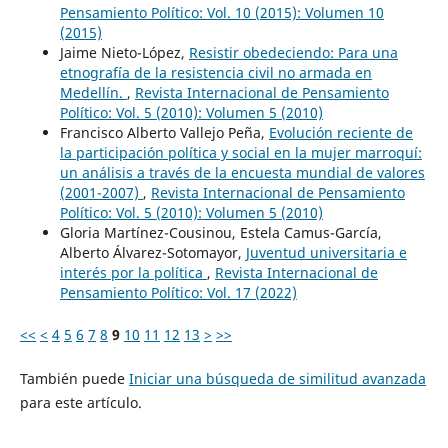
Pensamiento Político: Vol. 10 (2015): Volumen 10
(2015)
Jaime Nieto-López,
Resistir obedeciendo: Para una
etnografía de la resistencia civil no armada en
Medellín.
,
Revista Internacional de Pensamiento
Político: Vol. 5 (2010): Volumen 5 (2010)
Francisco Alberto Vallejo Peña,
Evolución reciente de
la participación política y social en la mujer marroquí:
un análisis a través de la encuesta mundial de valores
(2001-2007)
,
Revista Internacional de Pensamiento
Político: Vol. 5 (2010): Volumen 5 (2010)
Gloria Martínez-Cousinou, Estela Camus-García,
Alberto Álvarez-Sotomayor,
Juventud universitaria e
interés por la política
,
Revista Internacional de
Pensamiento Político: Vol. 17 (2022)
<<
<
4
5
6
7
8
9
10
11
12
13
>
>>
También puede
Iniciar una búsqueda de similitud avanzada
para este artículo.