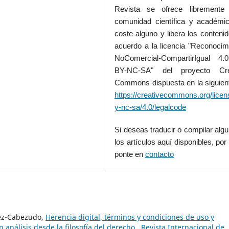
Revista se ofrece libremente
comunidad científica y académic
coste alguno y libera los conteni
acuerdo a la licencia "Reconocim
NoComercial-CompartirIgual 4
BY-NC-SA" del proyecto Cre
Commons dispuesta en la siguient
https://creativecommons.org/licen
y-nc-sa/4.0/legalcode
Si deseas traducir o compilar alg
los artículos aquí disponibles, por 
ponte en
contacto
nez-Cabezudo,
Herencia digital, términos y condiciones de uso y
n análisis desde la filosofía del derecho
,
Revista Internacional de