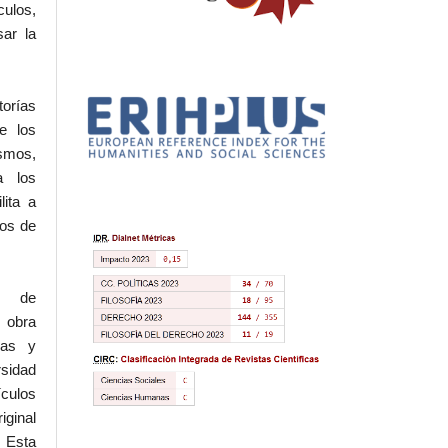
culos,
sar la
torías
e los
ismos,
a los
lita a
hos de
l de
 obra
eas y
rsidad
ículos
iginal
 Esta