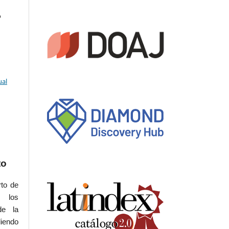
o
ual
to
rto de
s los
de la
iendo