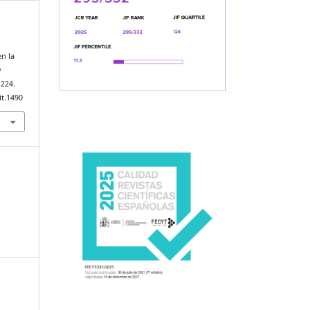
n la
a
–224.
it.1490