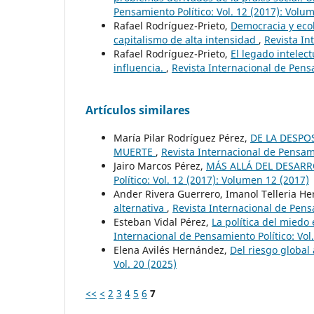
Pensamiento Político: Vol. 12 (2017): Volu
Rafael Rodríguez-Prieto,
Democracia y ecol
capitalismo de alta intensidad
,
Revista In
Rafael Rodríguez-Prieto,
El legado intelec
influencia.
,
Revista Internacional de Pensa
Artículos similares
María Pilar Rodríguez Pérez,
DE LA DESPO
MUERTE
,
Revista Internacional de Pensami
Jairo Marcos Pérez,
MÁS ALLÁ DEL DESAR
Político: Vol. 12 (2017): Volumen 12 (2017)
Ander Rivera Guerrero, Imanol Telleria He
alternativa
,
Revista Internacional de Pensa
Esteban Vidal Pérez,
La política del miedo
Internacional de Pensamiento Político: Vol.
Elena Avilés Hernández,
Del riesgo global
Vol. 20 (2025)
<<
<
2
3
4
5
6
7