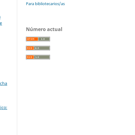
Para bibliotecarios/as
)
 e
Número actual
echa
ico: