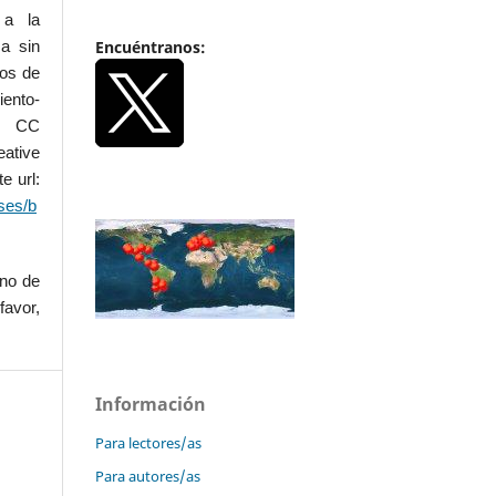
 a la
Encuéntranos:
a sin
dos de
iento-
.0 CC
ative
e url:
ses/b
uno de
favor,
Información
Para lectores/as
Para autores/as