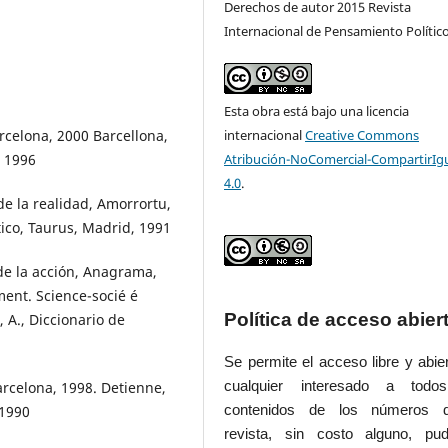
Derechos de autor 2015 Revista
Internacional de Pensamiento Polític
Esta obra está bajo una licencia
arcelona, 2000 Barcellona,
internacional
Creative Commons
, 1996
Atribución-NoComercial-CompartirIg
4.0
.
de la realidad, Amorrortu,
tico, Taurus, Madrid, 1991
 de la acción, Anagrama,
ent. Science-socié é
Política de acceso abier
 A., Diccionario de
Se permite el acceso libre y abie
arcelona, 1998. Detienne,
cualquier interesado a todo
 1990
contenidos de los números 
revista, sin costo alguno, pud