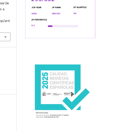
onal De
o a
pp/arti