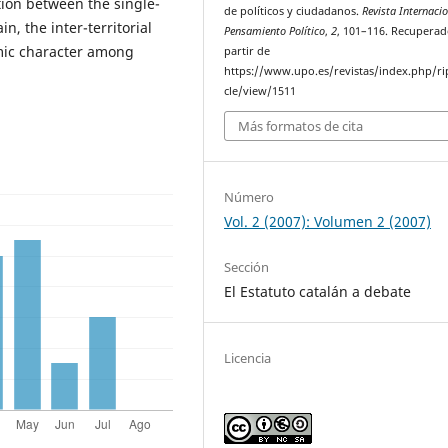
tion between the single-
de políticos y ciudadanos.
Revista Internaci
n, the inter-territorial
Pensamiento Político
,
2
, 101–116. Recuperad
omic character among
partir de
https://www.upo.es/revistas/index.php/ri
cle/view/1511
Más formatos de cita
Número
Vol. 2 (2007): Volumen 2 (2007)
Sección
El Estatuto catalán a debate
Licencia