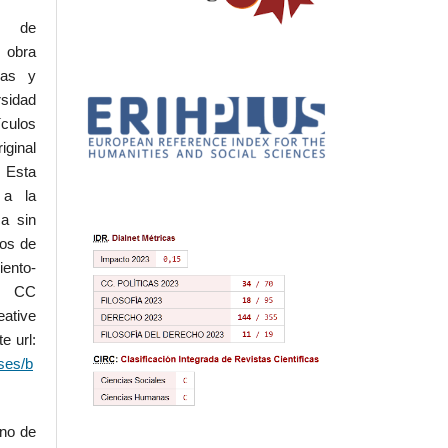
l de
 obra
eas y
rsidad
ículos
iginal
 Esta
 a la
a sin
dos de
iento-
.0 CC
ative
e url:
ses/b
uno de