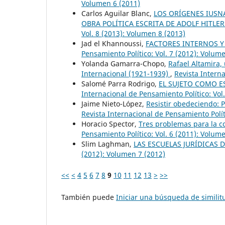
Volumen 6 (2011)
Carlos Aguilar Blanc,
LOS ORÍGENES IUSNA
OBRA POLÍTICA ESCRITA DE ADOLF HITLE
Vol. 8 (2013): Volumen 8 (2013)
Jad el Khannoussi,
FACTORES INTERNOS Y
Pensamiento Político: Vol. 7 (2012): Volum
Yolanda Gamarra-Chopo,
Rafael Altamira,
Internacional (1921-1939)
,
Revista Interna
Salomé Parra Rodrigo,
EL SUJETO COMO E
Internacional de Pensamiento Político: Vol
Jaime Nieto-López,
Resistir obedeciendo: P
Revista Internacional de Pensamiento Polít
Horacio Spector,
Tres problemas para la 
Pensamiento Político: Vol. 6 (2011): Volum
Slim Laghman,
LAS ESCUELAS JURÍDICAS
(2012): Volumen 7 (2012)
<<
<
4
5
6
7
8
9
10
11
12
13
>
>>
También puede
Iniciar una búsqueda de simili