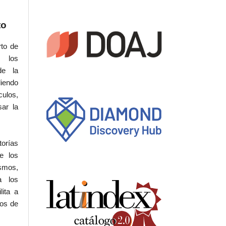
to
rto de
s los
de la
iendo
culos,
sar la
torías
e los
ismos,
a los
lita a
hos de