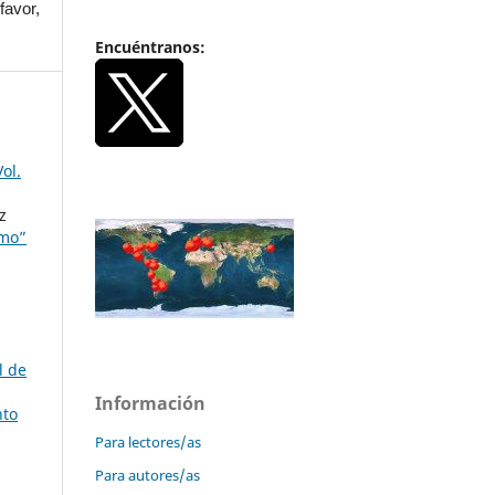
favor,
Encuéntranos:
ol.
z
smo”
l de
Información
nto
Para lectores/as
Para autores/as