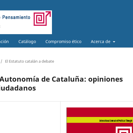
ación
Catálogo
Compromiso ético
Acerca de
/
El Estatuto catalán a debate
e Autonomía de Cataluña: opiniones
 ciudadanos