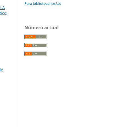
Para bibliotecarios/as
 LA
ico:
Número actual
de