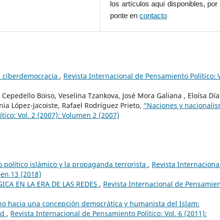
los artículos aquí disponibles, por 
ponte en
contacto
la ciberdemocracia
,
Revista Internacional de Pensamiento Político: V
é Cepedello Boiso, Veselina Tzankova, José Mora Galiana , Eloísa Día
ia López-Jacoiste, Rafael Rodríguez Prieto,
“Naciones y nacionali
tico: Vol. 2 (2007): Volumen 2 (2007)
 político islámico y la propaganda terrorista
,
Revista Internaciona
men 13 (2018)
ICA EN LA ERA DE LAS REDES
,
Revista Internacional de Pensamie
no hacia una concepción democrática y humanista del Islam:
yd
,
Revista Internacional de Pensamiento Político: Vol. 6 (2011):