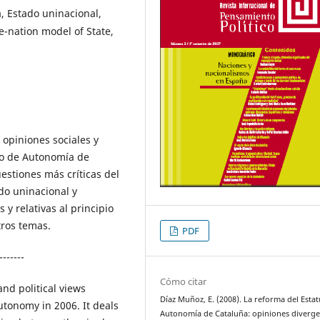
, Estado uninacional,
e-nation model of State,
y opiniones sociales y
uto de Autonomía de
uestiones más críticas del
do uninacional y
y relativas al principio
tros temas.
PDF
-------
Cómo citar
and political views
Díaz Muñoz, E. (2008). La reforma del Esta
utonomy in 2006. It deals
Autonomía de Cataluña: opiniones diverge