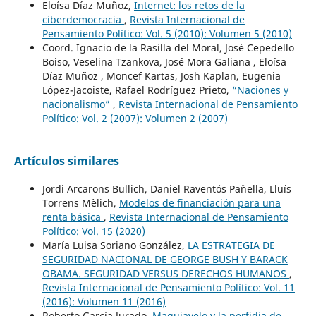
Eloísa Díaz Muñoz,
Internet: los retos de la
ciberdemocracia
,
Revista Internacional de
Pensamiento Político: Vol. 5 (2010): Volumen 5 (2010)
Coord. Ignacio de la Rasilla del Moral, José Cepedello
Boiso, Veselina Tzankova, José Mora Galiana , Eloísa
Díaz Muñoz , Moncef Kartas, Josh Kaplan, Eugenia
López-Jacoiste, Rafael Rodríguez Prieto,
“Naciones y
nacionalismo”
,
Revista Internacional de Pensamiento
Político: Vol. 2 (2007): Volumen 2 (2007)
Artículos similares
Jordi Arcarons Bullich, Daniel Raventós Pañella, Lluís
Torrens Mèlich,
Modelos de financiación para una
renta básica
,
Revista Internacional de Pensamiento
Político: Vol. 15 (2020)
María Luisa Soriano González,
LA ESTRATEGIA DE
SEGURIDAD NACIONAL DE GEORGE BUSH Y BARACK
OBAMA. SEGURIDAD VERSUS DERECHOS HUMANOS
,
Revista Internacional de Pensamiento Político: Vol. 11
(2016): Volumen 11 (2016)
Roberto García Jurado,
Maquiavelo y la perfidia de