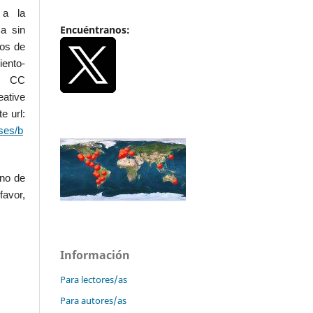
 a la
Encuéntranos:
a sin
dos de
iento-
.0 CC
ative
e url:
ses/b
uno de
favor,
Información
Para lectores/as
Para autores/as