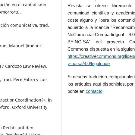
ción en el capitalismo
Revista se ofrece libremente
 Amorrortu.
comunidad científica y académic
coste alguno y libera los conteni
ción comunicativa, trad.
acuerdo a la licencia "Reconocim
NoComercial-CompartirIgual 4
BY-NC-SA" del proyecto Cre
trad. Manuel Jiménez
Commons dispuesta en la siguient
https://creativecommons.org/licen
y-nc-sa/4.0/legalcode
17 Cardozo Law Review.
Si deseas traducir o compilar alg
 trad. Pere Fabra y Luis
los artículos aquí disponibles, por 
ponte en
contacto
ract or Coordination?», in
ford, Oxford University
n Rechts auf den
, Breitkopf & Härtel.