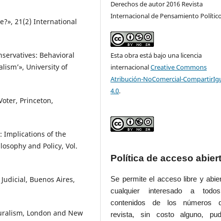
Derechos de autor 2016 Revista
Internacional de Pensamiento Polític
?», 21(2) International
nservatives: Behavioral
Esta obra está bajo una licencia
ism’», University of
internacional
Creative Commons
Atribución-NoComercial-CompartirIg
4.0
.
oter, Princeton,
: Implications of the
ilosophy and Policy, Vol.
Política de acceso abier
Judicial, Buenos Aires,
Se permite el acceso libre y abie
cualquier interesado a todo
contenidos de los números 
luralism, London and New
revista, sin costo alguno, pud