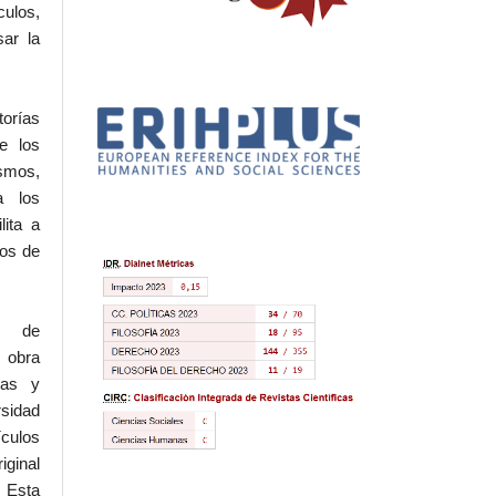
culos,
sar la
torías
e los
ismos,
a los
lita a
hos de
l de
 obra
eas y
rsidad
ículos
iginal
 Esta