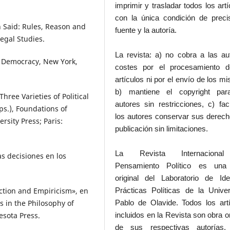
imprimir y trasladar todos los artí
con la única condición de preci
 Said: Rules, Reason and
fuente y la autoría.
Legal Studies.
La revista: a) no cobra a las au
 Democracy, New York,
costes por el procesamiento d
artículos ni por el envío de los m
b) mantiene el copyright par
hree Varieties of Political
autores sin restricciones, c) faci
s.), Foundations of
los autores conservar sus derec
sity Press; Paris:
publicación sin limitaciones.
La Revista Internaciona
s decisiones en los
Pensamiento Político es una
original del Laboratorio de Id
ction and Empiricism», en
Prácticas Políticas de la Unive
s in the Philosophy of
Pablo de Olavide. Todos los art
esota Press.
incluidos en la Revista son obra or
de sus respectivas autorías.