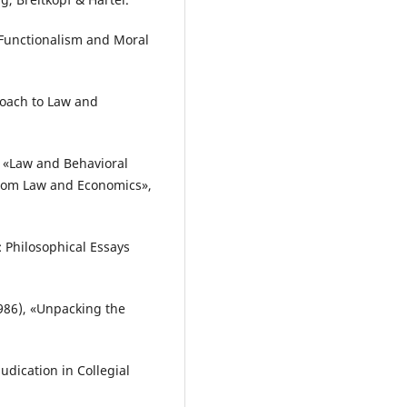
 Functionalism and Moral
proach to Law and
 «Law and Behavioral
from Law and Economics»,
 Philosophical Essays
986), «Unpacking the
dication in Collegial