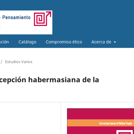
ación
Catálogo
Compromiso ético
Acerca de
/
Estudios Varios
ncepción habermasiana de la