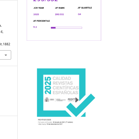
a.
,
6
,
it.1882