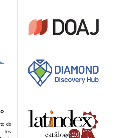
o
ual
to
rto de
s los