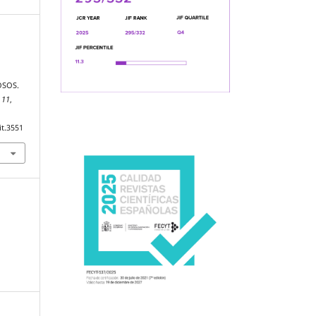
E
OSOS.
,
11
,
it.3551