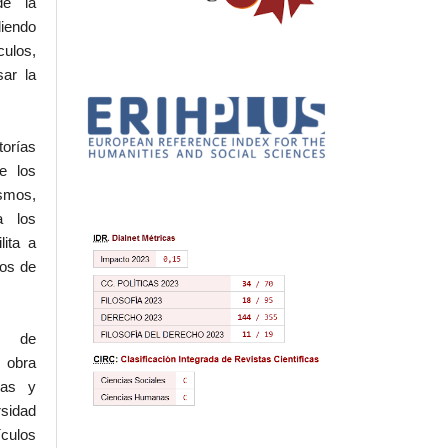
de la
iendo
culos,
sar la
torías
e los
ismos,
a los
lita a
hos de
l de
 obra
eas y
rsidad
ículos