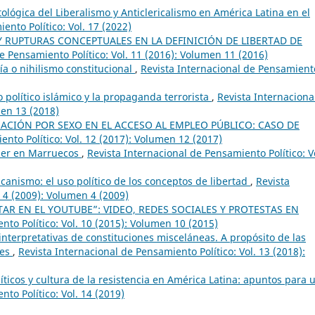
ológica del Liberalismo y Anticlericalismo en América Latina en el
ento Político: Vol. 17 (2022)
 RUPTURAS CONCEPTUALES EN LA DEFINICIÓN DE LIBERTAD DE
e Pensamiento Político: Vol. 11 (2016): Volumen 11 (2016)
ía o nihilismo constitucional
,
Revista Internacional de Pensamient
 político islámico y la propaganda terrorista
,
Revista Internaciona
men 13 (2018)
ACIÓN POR SEXO EN EL ACCESO AL EMPLEO PÚBLICO: CASO DE
ento Político: Vol. 12 (2017): Volumen 12 (2017)
oder en Marruecos
,
Revista Internacional de Pensamiento Político: V
icanismo: el uso político de los conceptos de libertad
,
Revista
. 4 (2009): Volumen 4 (2009)
TAR EN EL YOUTUBE”: VIDEO, REDES SOCIALES Y PROTESTAS EN
nto Político: Vol. 10 (2015): Volumen 10 (2015)
 interpretativas de constituciones misceláneas. A propósito de las
nes
,
Revista Internacional de Pensamiento Político: Vol. 13 (2018):
líticos y cultura de la resistencia en América Latina: apuntos para 
to Político: Vol. 14 (2019)