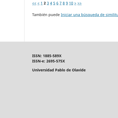
<<
<
1
2
3
4
5
6
7
8
9
10
>
>>
También puede
Iniciar una búsqueda de simili
ISSN: 1885-589X
ISSN-e: 2695-575X
Universidad Pablo de Olavide