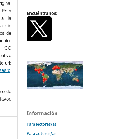
iginal
 Esta
Encuéntranos:
 a la
a sin
dos de
iento-
.0 CC
ative
e url:
ses/b
uno de
favor,
Información
Para lectores/as
Para autores/as