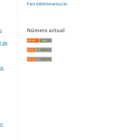
Para bibliotecarios/as
Número actual
o
l de
ol.
un