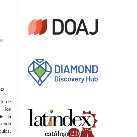
ual
to
rto de
s los
de la
iendo
culos,