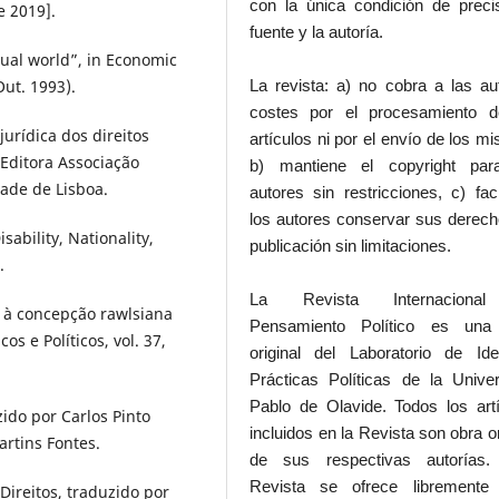
con la única condición de preci
e 2019].
fuente y la autoría.
ual world”, in Economic
Out. 1993).
La revista: a) no cobra a las au
costes por el procesamiento d
 jurídica dos direitos
artículos ni por el envío de los m
 Editora Associação
b) mantiene el copyright par
ade de Lisboa.
autores sin restricciones, c) faci
los autores conservar sus derec
sability, Nationality,
publicación sin limitaciones.
.
La Revista Internaciona
en à concepção rawlsiana
Pensamiento Político es una
os e Políticos, vol. 37,
original del Laboratorio de Id
Prácticas Políticas de la Unive
Pablo de Olavide. Todos los art
zido por Carlos Pinto
incluidos en la Revista son obra or
artins Fontes.
de sus respectivas autorías.
Revista se ofrece libremente
 Direitos, traduzido por