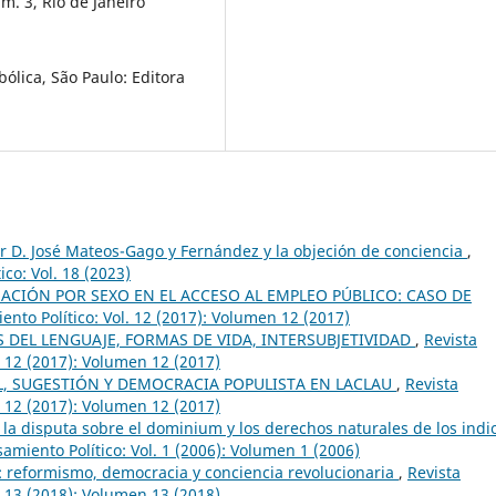
. 3, Rio de Janeiro
ólica, São Paulo: Editora
or D. José Mateos-Gago y Fernández y la objeción de conciencia
,
co: Vol. 18 (2023)
ACIÓN POR SEXO EN EL ACCESO AL EMPLEO PÚBLICO: CASO DE
ento Político: Vol. 12 (2017): Volumen 12 (2017)
OS DEL LENGUAJE, FORMAS DE VIDA, INTERSUBJETIVIDAD
,
Revista
. 12 (2017): Volumen 12 (2017)
L, SUGESTIÓN Y DEMOCRACIA POPULISTA EN LACLAU
,
Revista
. 12 (2017): Volumen 12 (2017)
 la disputa sobre el dominium y los derechos naturales de los indi
amiento Político: Vol. 1 (2006): Volumen 1 (2006)
 reformismo, democracia y conciencia revolucionaria
,
Revista
. 13 (2018): Volumen 13 (2018)