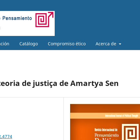
ación
Catálogo
Compromiso ético
Acerca de
 teoria de justiça de Amartya Sen
t.4774