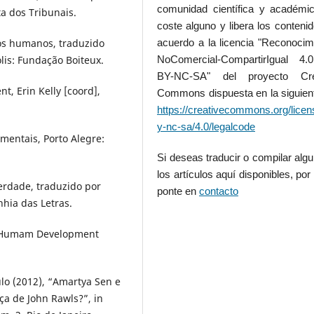
comunidad científica y académic
ta dos Tribunais.
coste alguno y libera los conteni
tos humanos, traduzido
acuerdo a la licencia "Reconocim
olis: Fundação Boiteux.
NoComercial-CompartirIgual 4
BY-NC-SA" del proyecto Cre
t, Erin Kelly [coord],
Commons dispuesta en la siguient
https://creativecommons.org/licen
y-nc-sa/4.0/legalcode
amentais, Porto Alegre:
Si deseas traducir o compilar alg
los artículos aquí disponibles, por 
erdade, traduzido por
ponte en
contacto
nhia das Letras.
he Humam Development
lo (2012), “Amartya Sen e
iça de John Rawls?”, in