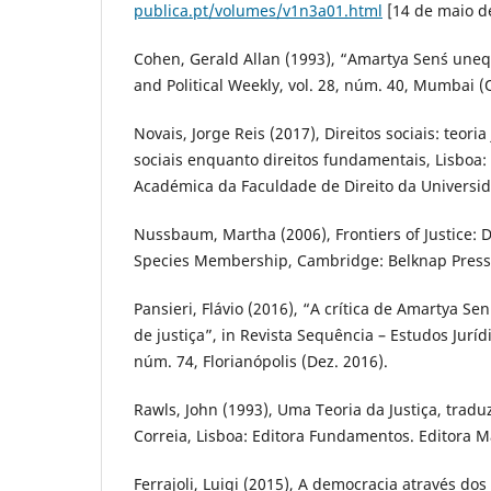
publica.pt/volumes/v1n3a01.html
[14 de maio d
Cohen, Gerald Allan (1993), “Amartya Sen´s uneq
and Political Weekly, vol. 28, núm. 40, Mumbai (
Novais, Jorge Reis (2017), Direitos sociais: teoria
sociais enquanto direitos fundamentais, Lisboa:
Académica da Faculdade de Direito da Universid
Nussbaum, Martha (2006), Frontiers of Justice: Di
Species Membership, Cambridge: Belknap Press
Pansieri, Flávio (2016), “A crítica de Amartya S
de justiça”, in Revista Sequência – Estudos Jurídic
núm. 74, Florianópolis (Dez. 2016).
Rawls, John (1993), Uma Teoria da Justiça, tradu
Correia, Lisboa: Editora Fundamentos. Editora M
Ferrajoli, Luigi (2015), A democracia através dos