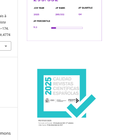
ais à
ista
3–174.
it.4774
ommons