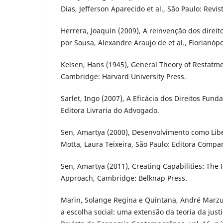
Dias, Jefferson Aparecido et al., São Paulo: Revis
Herrera, Joaquín (2009), A reinvenção dos direi
por Sousa, Alexandre Araujo de et al., Florianóp
Kelsen, Hans (1945), General Theory of Restatmen
Cambridge: Harvard University Press.
Sarlet, Ingo (2007), A Eficácia dos Direitos Fund
Editora Livraria do Advogado.
Sen, Amartya (2000), Desenvolvimento como Lib
Motta, Laura Teixeira, São Paulo: Editora Compa
Sen, Amartya (2011), Creating Capabilities: T
Approach, Cambridge: Belknap Press.
Marin, Solange Regina e Quintana, André Marzu
a escolha social: uma extensão da teoria da just