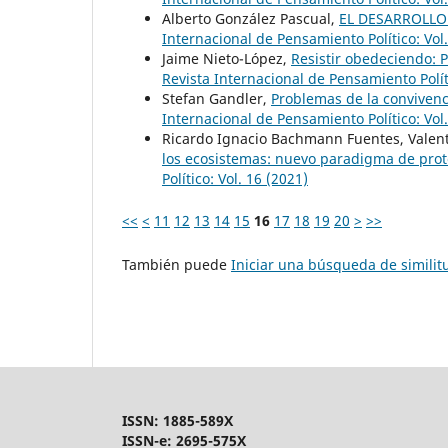
Alberto González Pascual,
EL DESARROLLO
Internacional de Pensamiento Político: Vol
Jaime Nieto-López,
Resistir obedeciendo: P
Revista Internacional de Pensamiento Polít
Stefan Gandler,
Problemas de la convivenc
Internacional de Pensamiento Político: Vol
Ricardo Ignacio Bachmann Fuentes, Valen
los ecosistemas: nuevo paradigma de pro
Político: Vol. 16 (2021)
<<
<
11
12
13
14
15
16
17
18
19
20
>
>>
También puede
Iniciar una búsqueda de simili
ISSN: 1885-589X
ISSN-e: 2695-575X