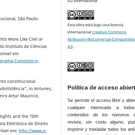
4.0 Internacional
tucional, São Paulo:
Esta obra está bajo una licencia
internacional
Creative Commons
hts More Like Civil or
Atribución-NoComercial-CompartirIg
do Instituto de Ciências
4.0
.
onível em
ograma-Completo-e-
to constitucional
Política de acceso abier
bstistência”, in Antunes,
iro Artur Maurício,
Se permite el acceso libre y abie
cualquier interesado a todo
contenidos de los números 
 Rights and the 70th
revista, sin costo alguno, pud
sta Eletrónica de Direito
imprimir y trasladar todos los artí
onível em:
http://www.e-