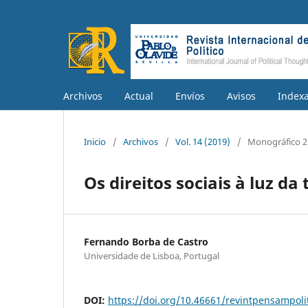
Archivos
Actual
Envíos
Avisos
Index
Inicio
/
Archivos
/
Vol. 14 (2019)
/
Monográfico 2
Os direitos sociais à luz da
Fernando Borba de Castro
Universidade de Lisboa, Portugal
DOI:
https://doi.org/10.46661/revintpensampoli