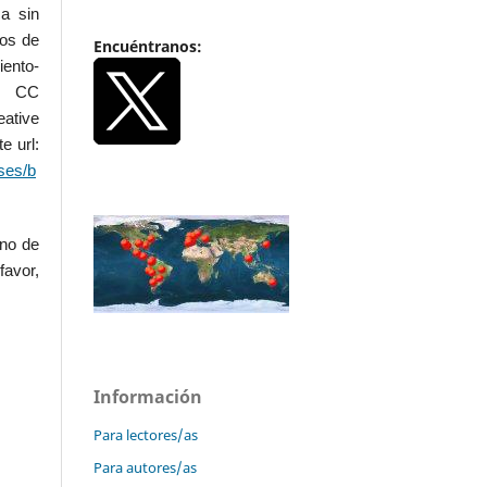
a sin
dos de
Encuéntranos:
iento-
.0 CC
ative
e url:
ses/b
uno de
favor,
Información
Para lectores/as
Para autores/as