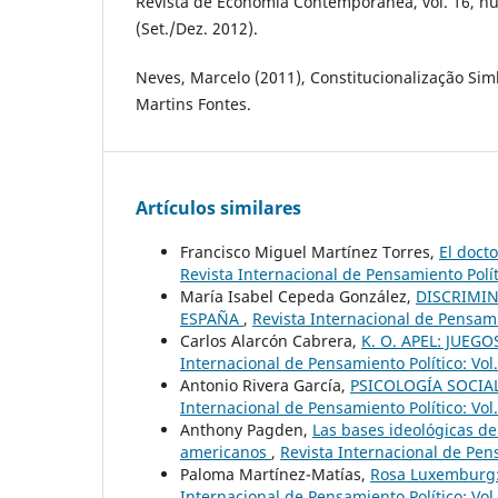
Revista de Economia Contemporânea, vol. 16, núm
(Set./Dez. 2012).
Neves, Marcelo (2011), Constitucionalização Simb
Martins Fontes.
Artículos similares
Francisco Miguel Martínez Torres,
El doct
Revista Internacional de Pensamiento Políti
María Isabel Cepeda González,
DISCRIMIN
ESPAÑA
,
Revista Internacional de Pensami
Carlos Alarcón Cabrera,
K. O. APEL: JUEG
Internacional de Pensamiento Político: Vol
Antonio Rivera García,
PSICOLOGÍA SOCIA
Internacional de Pensamiento Político: Vol
Anthony Pagden,
Las bases ideológicas de
americanos
,
Revista Internacional de Pens
Paloma Martínez-Matías,
Rosa Luxemburg:
Internacional de Pensamiento Político: Vol