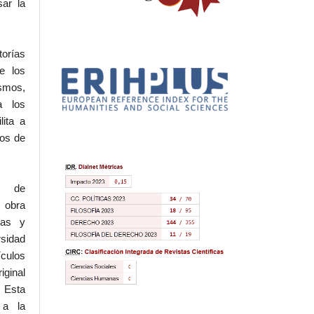
sar la
torías
e los
ismos,
a los
lita a
hos de
l de
 obra
eas y
rsidad
ículos
iginal
 Esta
 a la