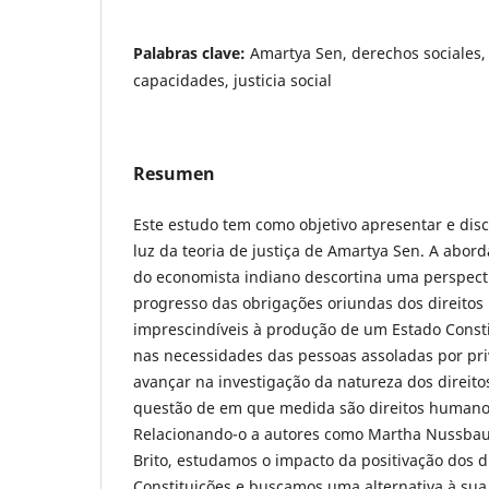
Palabras clave:
Amartya Sen, derechos sociales
capacidades, justicia social
Resumen
Este estudo tem como objetivo apresentar e discut
luz da teoria de justiça de Amartya Sen. A abo
do economista indiano descortina uma perspec
progresso das obrigações oriundas dos direito
imprescindíveis à produção de um Estado Constit
nas necessidades das pessoas assoladas por pr
avançar na investigação da natureza dos direito
questão de em que medida são direitos humanos
Relacionando-o a autores como Martha Nussba
Brito, estudamos o impacto da positivação dos di
Constituições e buscamos uma alternativa à sua